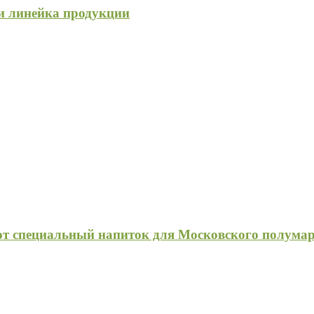
 и линейка продукции
специальный напиток для Московского полума