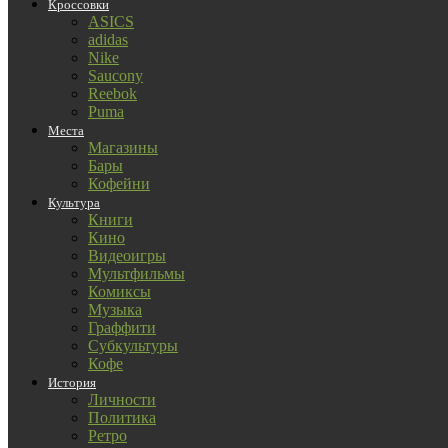
Кроссовки
ASICS
adidas
Nike
Saucony
Reebok
Puma
Места
Магазины
Бары
Кофейни
Культура
Книги
Кино
Видеоигры
Мультфильмы
Комиксы
Музыка
Граффити
Субкультуры
Кофе
История
Личности
Политика
Ретро