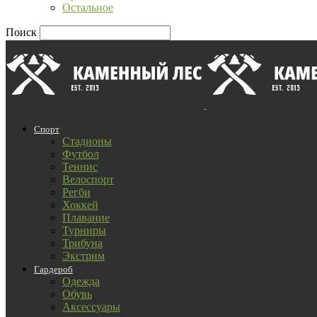
Остальное
Поиск
Спорт
Стадионы
Футбол
Теннис
Велоспорт
Регби
Хоккей
Плавание
Турниры
Трибуна
Экстрим
Гардероб
Одежда
Обувь
Аксессуары