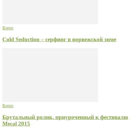
Кино
Сold Seduction – серфинг в норвежской зиме
Кино
Брутальный ролик, приуроченный к фестивалю
Mecal 2015