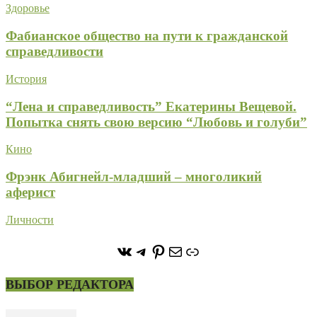
Здоровье
Фабианское общество на пути к гражданской
справедливости
История
“Лена и справедливость” Екатерины Вещевой.
Попытка снять свою версию “Любовь и голуби”
Кино
Фрэнк Абигнейл-младший – многоликий
аферист
Личности
https://vk.com/stone_forest_
https://t.me/stoneforest
https://ru.pinterest.com/
Почта
Ссылка
ВЫБОР РЕДАКТОРА