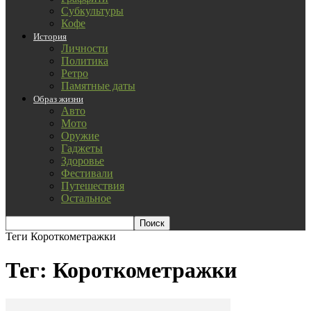
Субкультуры
Кофе
История
Личности
Политика
Ретро
Памятные даты
Образ жизни
Авто
Мото
Оружие
Гаджеты
Здоровье
Фестивали
Путешествия
Остальное
Теги
Короткометражки
Тег: Короткометражки