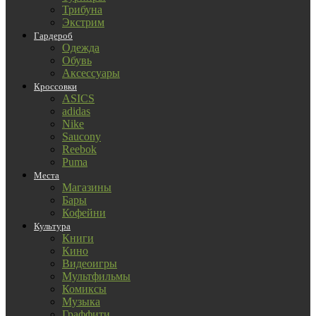
Трибуна
Экстрим
Гардероб
Одежда
Обувь
Аксессуары
Кроссовки
ASICS
adidas
Nike
Saucony
Reebok
Puma
Места
Магазины
Бары
Кофейни
Культура
Книги
Кино
Видеоигры
Мультфильмы
Комиксы
Музыка
Граффити