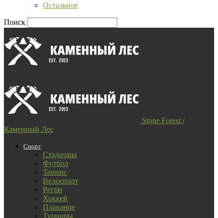
Остальное
Поиск
Stone Forest /
Каменный Лес
Спорт
Стадионы
Футбол
Теннис
Велоспорт
Регби
Хоккей
Плавание
Турниры