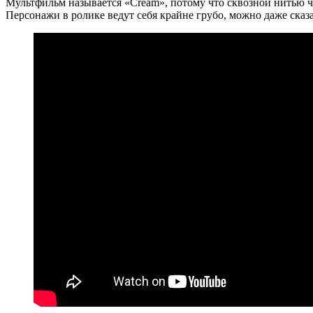
Мультфильм называется «Cream», потому что сквозной нитью ч
Персонажи в ролике ведут себя крайне грубо, можно даже сказ