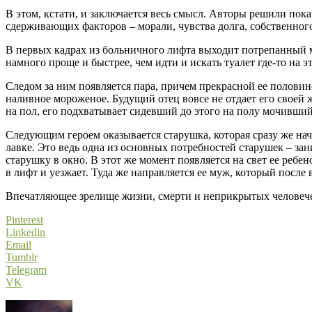
В этом, кстати, и заключается весь смысл. Авторы решили показа
сдерживающих факторов – морали, чувства долга, собственного
В первых кадрах из больничного лифта выходит потрепанный му
намного проще и быстрее, чем идти и искать туалет где-то на э
Следом за ним появляется пара, причем прекрасной ее половин
наливное мороженое. Будущий отец вовсе не отдает его своей 
на пол, его подхватывает сидевший до этого на полу мочивший
Следующим героем оказывается старушка, которая сразу же нач
лавке. Это ведь одна из основных потребностей старушек – за
старушку в окно. В этот же момент появляется на свет ее ребено
в лифт и уезжает. Туда же направляется ее муж, который посл
Впечатляющее зрелище жизни, смерти и неприкрытых человече
Pinterest
Linkedin
Email
Tumblr
Telegram
VK