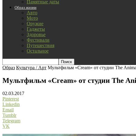
Памятные даты
Образ жизни
Авто
Мото
Оружие
Гаджеты
Здоровье
Фестивали
Путешествия
Остальное
Образ
Культура / Арт
Мультфильм «Cream» от студии The Anima
Мультфильм «Cream» от студии The An
02.03.2017
Pinterest
Linkedin
Email
Tumblr
Telegram
VK