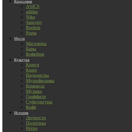
Кроссовки
ASICS
adidas
Nike
Saucony
Reebok
Puma
Места
Магазины
Бары
Кофейни
Культура
Книги
Кино
Видеоигры
Мультфильмы
Комиксы
Музыка
Граффити
Субкультуры
Кофе
История
Личности
Политика
Ретро