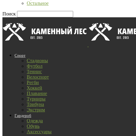
Остальное
Поиск
Спорт
Стадионы
Футбол
Теннис
Велоспорт
Регби
Хоккей
Плавание
Турниры
Трибуна
Экстрим
Гардероб
Одежда
Обувь
Аксессуары