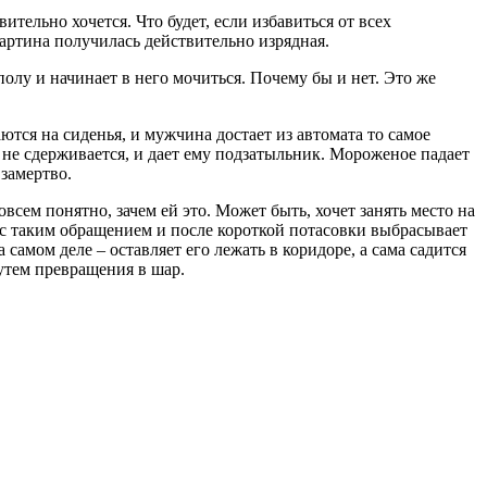
ительно хочется. Что будет, если избавиться от всех
артина получилась действительно изрядная.
лу и начинает в него мочиться. Почему бы и нет. Это же
тся на сиденья, и мужчина достает из автомата то самое
 не сдерживается, и дает ему подзатыльник. Мороженое падает
замертво.
сем понятно, зачем ей это. Может быть, хочет занять место на
я с таким обращением и после короткой потасовки выбрасывает
 самом деле – оставляет его лежать в коридоре, а сама садится
утем превращения в шар.