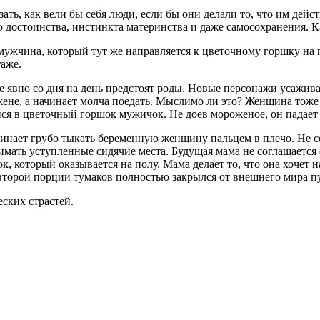
ть, как вели бы себя люди, если бы они делали то, что им действ
 достоинства, инстинкта материнства и даже самосохранения. К
жчина, который тут же направляется к цветочному горшку на по
таже.
е явно со дня на день предстоят роды. Новые персонажи усаживаю
жене, а начинает молча поедать. Мыслимо ли это? Женщина тоже
ся в цветочный горшок мужичок. Не доев мороженое, он падает 
инает грубо тыкать беременную женщину пальцем в плечо. Не сов
нимать уступленные сидячие места. Будущая мама не соглашаетс
к, который оказывается на полу. Мама делает то, что она хочет на
е второй порции тумаков полностью закрылся от внешнего мира п
ских страстей.