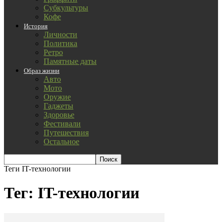
Субкультуры
Кофе
История
Личности
Политика
Ретро
Памятные даты
Образ жизни
Авто
Мото
Оружие
Гаджеты
Здоровье
Фестивали
Путешествия
Остальное
Теги
IT-технологии
Тег: IT-технологии