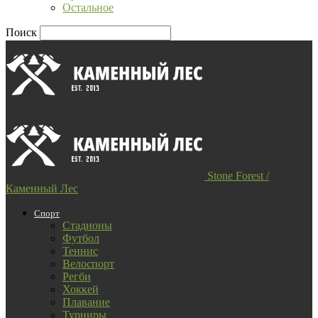
Остальное
Поиск
Stone Forest /
Каменный Лес
Спорт
Стадионы
Футбол
Теннис
Велоспорт
Регби
Хоккей
Плавание
Турниры