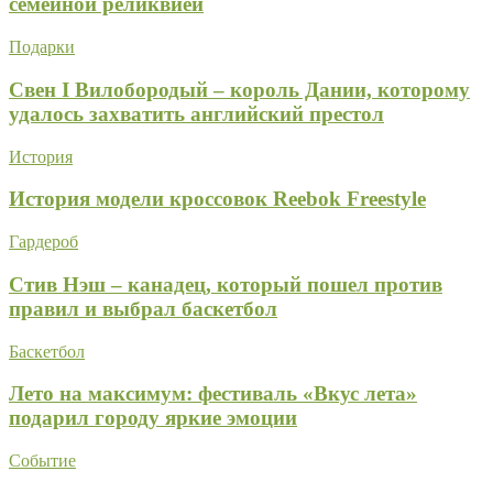
семейной реликвией
Подарки
Свен I Вилобородый – король Дании, которому
удалось захватить английский престол
История
История модели кроссовок Reebok Freestyle
Гардероб
Стив Нэш – канадец, который пошел против
правил и выбрал баскетбол
Баскетбол
Лето на максимум: фестиваль «Вкус лета»
подарил городу яркие эмоции
Событие