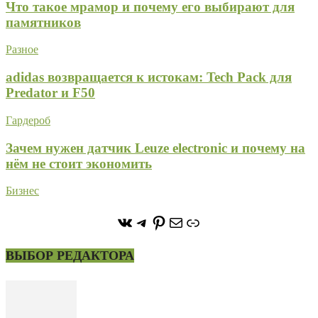
Что такое мрамор и почему его выбирают для
памятников
Разное
adidas возвращается к истокам: Tech Pack для
Predator и F50
Гардероб
Зачем нужен датчик Leuze electronic и почему на
нём не стоит экономить
Бизнес
https://vk.com/stone_forest_
https://t.me/stoneforest
https://ru.pinterest.com/
Почта
Ссылка
ВЫБОР РЕДАКТОРА