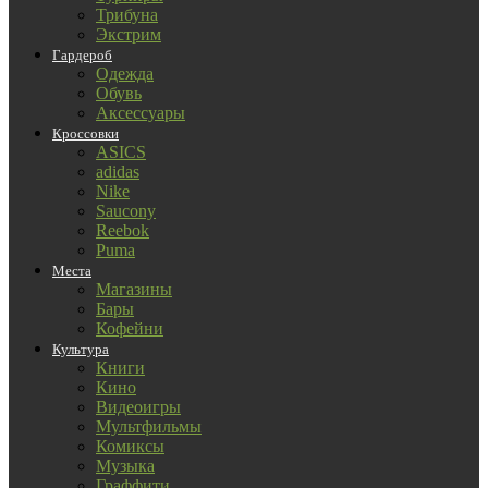
Трибуна
Экстрим
Гардероб
Одежда
Обувь
Аксессуары
Кроссовки
ASICS
adidas
Nike
Saucony
Reebok
Puma
Места
Магазины
Бары
Кофейни
Культура
Книги
Кино
Видеоигры
Мультфильмы
Комиксы
Музыка
Граффити