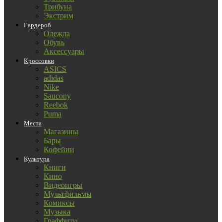
Трибуна
Экстрим
Гардероб
Одежда
Обувь
Аксессуары
Кроссовки
ASICS
adidas
Nike
Saucony
Reebok
Puma
Места
Магазины
Бары
Кофейни
Культура
Книги
Кино
Видеоигры
Мультфильмы
Комиксы
Музыка
Граффити