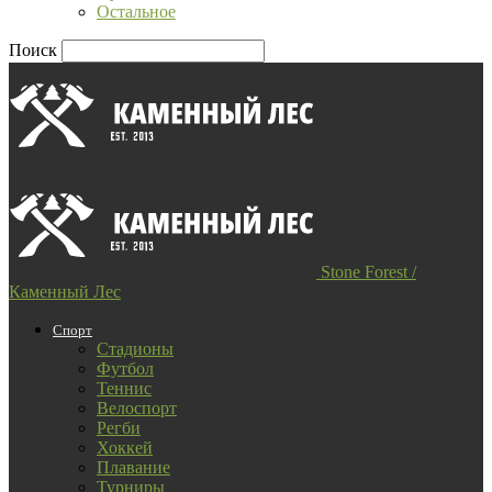
Остальное
Поиск
Stone Forest /
Каменный Лес
Спорт
Стадионы
Футбол
Теннис
Велоспорт
Регби
Хоккей
Плавание
Турниры