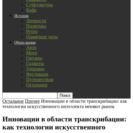
Субкультуры
Кофе
История
Личности
Политика
Ретро
Памятные даты
Образ жизни
Авто
Мото
Оружие
Гаджеты
Здоровье
Фестивали
Путешествия
Остальное
Остальное
Прочее
Инновации в области транскрибации: как
технологии искусственного интеллекта меняют рынок
Инновации в области транскрибации:
как технологии искусственного