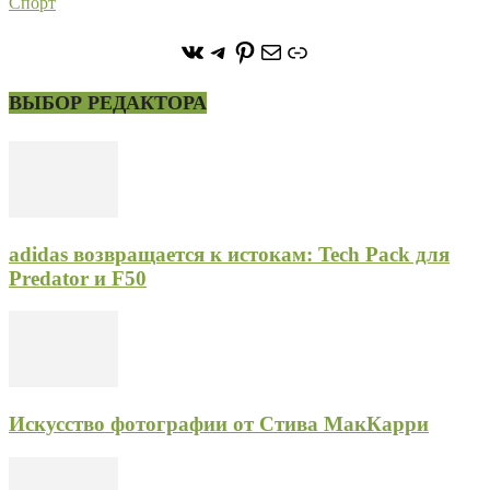
Спорт
https://vk.com/stone_forest_
https://t.me/stoneforest
https://ru.pinterest.com/
Почта
Ссылка
ВЫБОР РЕДАКТОРА
adidas возвращается к истокам: Tech Pack для
Predator и F50
Искусство фотографии от Стива МакКарри