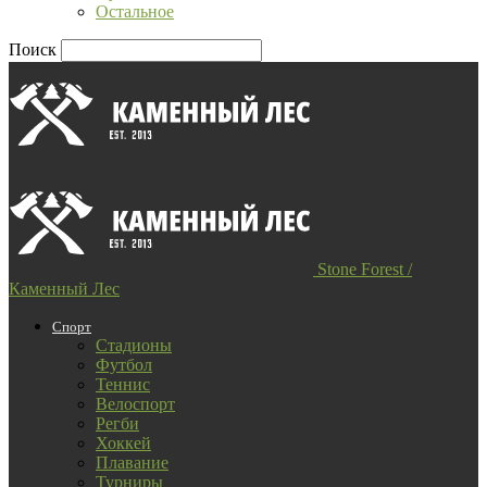
Остальное
Поиск
Stone Forest /
Каменный Лес
Спорт
Стадионы
Футбол
Теннис
Велоспорт
Регби
Хоккей
Плавание
Турниры