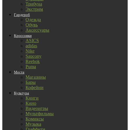
Трибуна
Экстрим
Гардероб
Одежда
Обувь
Аксессуары
Кроссовки
ASICS
adidas
Nike
Saucony
Reebok
Puma
Места
Магазины
Бары
Кофейни
Культура
Книги
Кино
Видеоигры
Мультфильмы
Комиксы
Музыка
Граффити