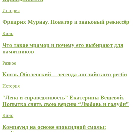
История
Фридрих Мурнау. Новатор и знаковый режиссёр
Кино
Что такое мрамор и почему его выбирают для
памятников
Разное
Князь Оболенский – легенда английского регби
История
“Лена и справедливость” Екатерины Вещевой.
Попытка снять свою версию “Любовь и голуби”
Кино
Компаунд на основе эпоксидной смолы: