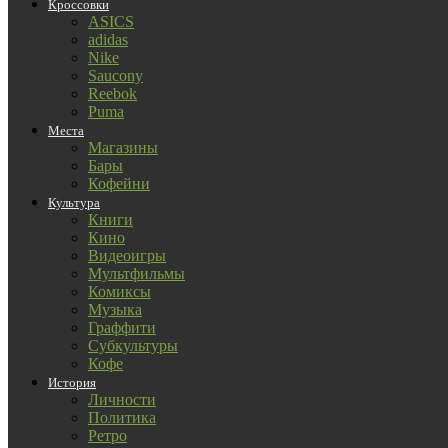
Кроссовки
ASICS
adidas
Nike
Saucony
Reebok
Puma
Места
Магазины
Бары
Кофейни
Культура
Книги
Кино
Видеоигры
Мультфильмы
Комиксы
Музыка
Граффити
Субкультуры
Кофе
История
Личности
Политика
Ретро