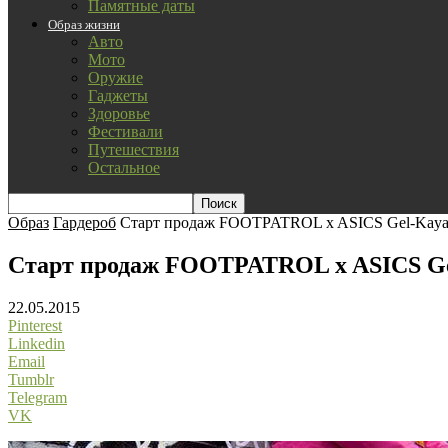
Памятные даты
Образ жизни
Авто
Мото
Оружие
Гаджеты
Здоровье
Фестивали
Путешествия
Остальное
Образ
Гардероб
Старт продаж FOOTPATROL x ASICS Gel-Kayano
Старт продаж FOOTPATROL x ASICS Gel
22.05.2015
Pinterest
Linkedin
Email
Tumblr
Telegram
VK