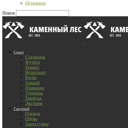
Остальное
Поиск
Спорт
Стадионы
Футбол
Теннис
Велоспорт
Регби
Хоккей
Плавание
Турниры
Трибуна
Экстрим
Гардероб
Одежда
Обувь
Аксессуары