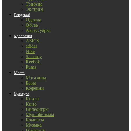
Трибуна
Экстрим
Гардероб
Одежда
Обувь
Аксессуары
Кроссовки
ASICS
adidas
Nike
Saucony
Reebok
Puma
Места
Магазины
Бары
Кофейни
Культура
Книги
Кино
Видеоигры
Мультфильмы
Комиксы
Музыка
Граффити