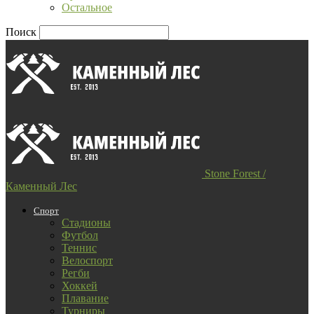
Остальное
Поиск
Stone Forest /
Каменный Лес
Спорт
Стадионы
Футбол
Теннис
Велоспорт
Регби
Хоккей
Плавание
Турниры