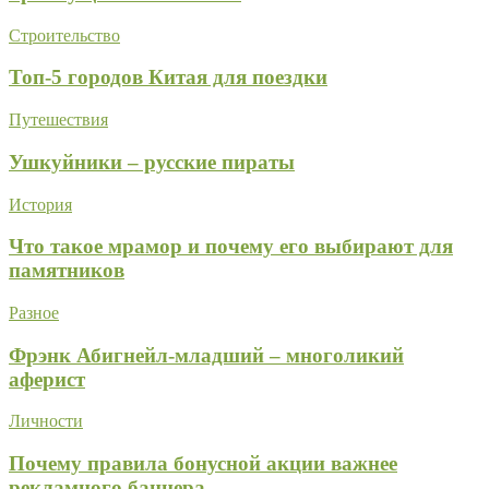
Строительство
Топ-5 городов Китая для поездки
Путешествия
Ушкуйники – русские пираты
История
Что такое мрамор и почему его выбирают для
памятников
Разное
Фрэнк Абигнейл-младший – многоликий
аферист
Личности
Почему правила бонусной акции важнее
рекламного баннера