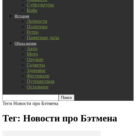
Субкультуры
Кофе
История
Личности
Политика
Ретро
Памятные даты
Образ жизни
Авто
Мото
Оружие
Гаджеты
Здоровье
Фестивали
Путешествия
Остальное
Теги
Новости про Бэтмена
Тег: Новости про Бэтмена