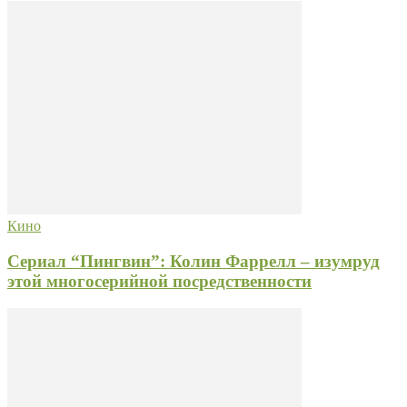
Кино
Сериал “Пингвин”: Колин Фаррелл – изумруд
этой многосерийной посредственности