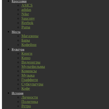
Кроссовки
ASICS
adidas
Nike
Saucony
Reebok
Puma
Места
Магазины
Бары
Кофейни
Культура
Книги
Кино
Видеоигры
Мультфильмы
Комиксы
Музыка
Граффити
Субкультуры
Кофе
История
Личности
Политика
Ретро