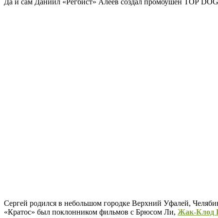
Да и сам Даниил «Регбист» Алеев создал промоушен TОР DOG, 
Сергей родился в небольшом городке Верхний Уфалей, Челябинск
«Кратос» был поклонником фильмов с Брюсом Ли,
Жак-Клод 