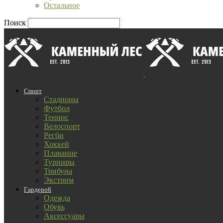
Остальное
Поиск
Спорт
Стадионы
Футбол
Теннис
Велоспорт
Регби
Хоккей
Плавание
Турниры
Трибуна
Экстрим
Гардероб
Одежда
Обувь
Аксессуары