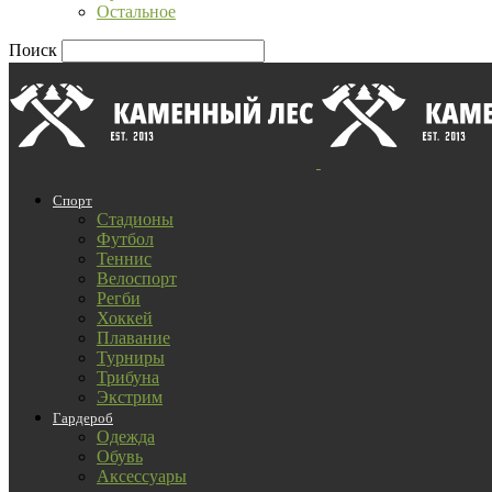
Остальное
Поиск
Спорт
Стадионы
Футбол
Теннис
Велоспорт
Регби
Хоккей
Плавание
Турниры
Трибуна
Экстрим
Гардероб
Одежда
Обувь
Аксессуары