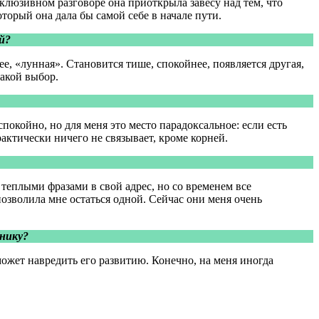
клюзивном разговоре она приоткрыла завесу над тем, что
оторый она дала бы самой себе в начале пути.
й?
ее, «лунная». Становится тише, спокойнее, появляется другая,
такой выбор.
покойно, но для меня это место парадоксальное: если есть
рактически ничего не связывает, кроме корней.
 теплыми фразами в свой адрес, но со временем все
позволила мне остаться одной. Сейчас они меня очень
тнику?
 может навредить его развитию. Конечно, на меня иногда