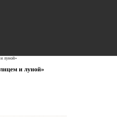
 и луной»
лнцем и луной»