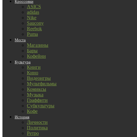
Кроссовки
ASICS
adidas
Nike
Saucony
Reebok
Puma
Места
Магазины
Бары
Кофейни
Культура
Книги
Кино
Видеоигры
Мультфильмы
Комиксы
Музыка
Граффити
Субкультуры
Кофе
История
Личности
Политика
Ретро