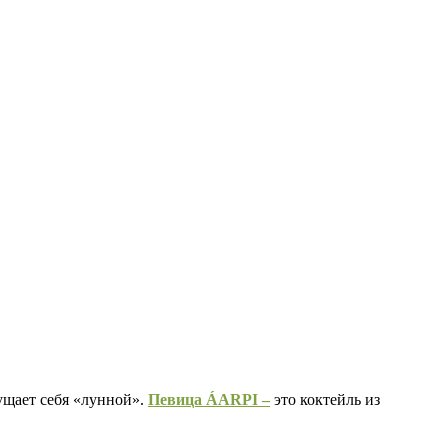
щущает себя «лунной».
Певица ÁARPI –
это коктейль из