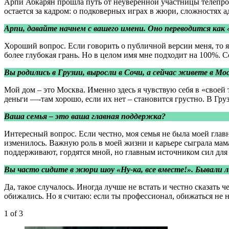
Арпи Абкарян прошла путь от неуверенной участницы телепрое
остается за кадром: о подковерных играх в жюри, сложностях а
Арпи, давайте начнем с вашего имени. Оно переводится как 
Хороший вопрос. Если говорить о публичной версии меня, то я –
более глубокая грань. Но в целом имя мне подходит на 100%. Со
Вы родились в Грузии, выросли в Сочи, а сейчас живете в М
Мой дом – это Москва. Именно здесь я чувствую себя в «своей 
деньги —-там хорошо, если их нет – становится грустно. В Груз
Ваша семья – это ваша главная поддержка?
Интересный вопрос. Если честно, моя семья не была моей главн
изменилось. Важную роль в моей жизни и карьере сыграла мама:
поддерживают, гордятся мной, но главным источником сил для 
Вы часто сидите в жюри шоу «Ну-ка, все вместе!». Бывали л
Да, такое случалось. Иногда лучше не встать и честно сказать 
обижались. Но я считаю: если ты профессионал, обижаться не 
1
of 3