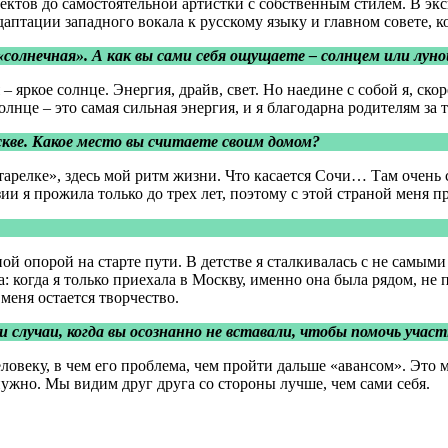
ктов до самостоятельной артистки с собственным стилем. В экс
даптации западного вокала к русскому языку и главном совете, к
«солнечная». А как вы сами себя ощущаете – солнцем или луно
 яркое солнце. Энергия, драйв, свет. Но наедине с собой я, скор
лнце – это самая сильная энергия, и я благодарна родителям за 
оскве. Какое место вы считаете своим домом?
тарелке», здесь мой ритм жизни. Что касается Сочи… Там очень с
ии я прожила только до трех лет, поэтому с этой страной меня п
ой опорой на старте пути. В детстве я сталкивалась с не самыми
 когда я только приехала в Москву, именно она была рядом, не 
меня остается творчество.
и случаи, когда вы осознанно не вставали, чтобы помочь учас
человеку, в чем его проблема, чем пройти дальше «авансом». Это
нужно. Мы видим друг друга со стороны лучше, чем сами себя.