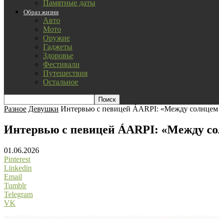
Памятные даты
Образ жизни
Авто
Мото
Оружие
Гаджеты
Здоровье
Фестивали
Путешествия
Остальное
Разное
Девушки
Интервью с певицей ÁARPI: «Между солнцем
Интервью с певицей ÁARPI: «Между со
01.06.2026
Pinterest
Linkedin
Email
Tumblr
Telegram
VK