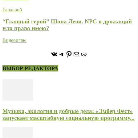
Гардероб
“Главный герой” Шона Леви. NPC я дрожащий
или право имею?
Видеоигры
https://vk.com/stone_forest_
https://t.me/stoneforest
https://ru.pinterest.com/
Почта
Ссылка
ВЫБОР РЕДАКТОРА
Музыка, экология и добрые дела: «Эмбер Фест»
запускает масштабную социальную программу...