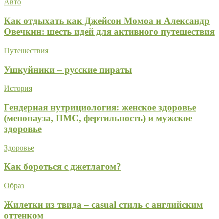
Авто
Как отдыхать как Джейсон Момоа и Александр
Овечкин: шесть идей для активного путешествия
Путешествия
Ушкуйники – русские пираты
История
Гендерная нутрициология: женское здоровье
(менопауза, ПМС, фертильность) и мужское
здоровье
Здоровье
Как бороться с джетлагом?
Образ
Жилетки из твида – casual стиль с английским
оттенком