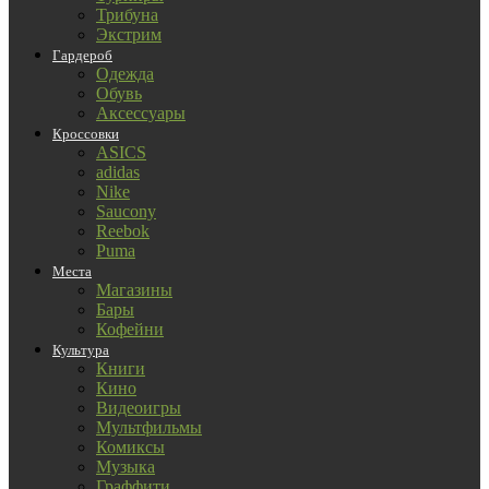
Трибуна
Экстрим
Гардероб
Одежда
Обувь
Аксессуары
Кроссовки
ASICS
adidas
Nike
Saucony
Reebok
Puma
Места
Магазины
Бары
Кофейни
Культура
Книги
Кино
Видеоигры
Мультфильмы
Комиксы
Музыка
Граффити