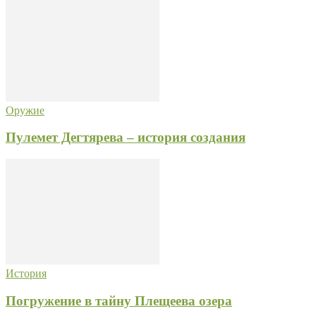
Оружие
Пулемет Дегтярева – история создания
История
Погружение в тайну Плещеева озера