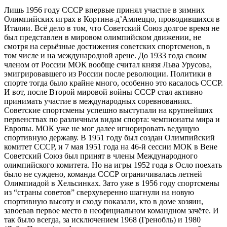
Лишь 1956 году СССР впервые принял участие в зимних
Олимпийских играх в Кортина-д’Ампеццо, проводившихся в
Италии. Всё дело в том, что Советский Союз долгое время не
был представлен в мировом олимпийском движении, не
смотря на серьёзные достижения советских спортсменов, в
том числе и на международной арене. До 1933 года своим
членом от России МОК вообще считал князя Льва Урусова,
эмигрировавшего из России после революции. Политики в
спорте тогда было крайне много, особенно это касалось СССР.
И вот, после Второй мировой войны СССР стал активно
принимать участие в международных соревнованиях.
Советские спортсмены успешно выступали на крупнейших
первенствах по различным видам спорта: чемпионаты мира и
Европы. МОК уже не мог далее игнорировать ведущую
спортивную державу. В 1951 году был создан Олимпийский
комитет СССР, и 7 мая 1951 года на 46-й сессии МОК в Вене
Советский Союз был принят в члены Международного
олимпийского комитета. Но на игры 1952 года в Осло поехать
было не суждено, команда СССР ограничивалась летней
Олимпиадой в Хельсинках. Зато уже в 1956 году спортсмены
из “страны советов” сверхуверенно шагнули на новую
спортивную высоту и сходу показали, кто в доме хозяин,
завоевав первое место в неофициальном командном зачёте. И
так было всегда, за исключением 1968 (Гренобль) и 1980