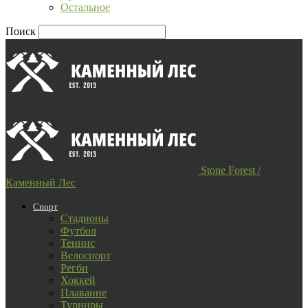
Остальное
Поиск
Stone Forest /
Каменный Лес
Спорт
Стадионы
Футбол
Теннис
Велоспорт
Регби
Хоккей
Плавание
Турниры