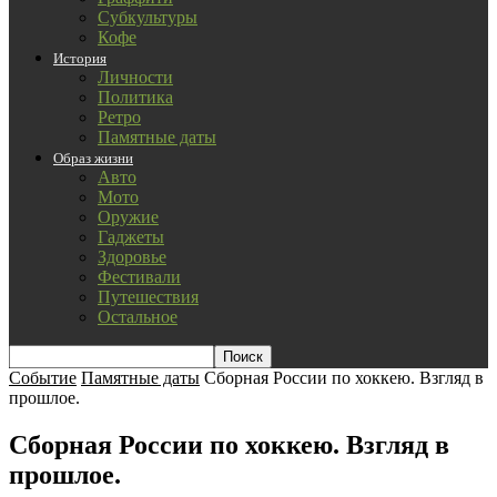
Субкультуры
Кофе
История
Личности
Политика
Ретро
Памятные даты
Образ жизни
Авто
Мото
Оружие
Гаджеты
Здоровье
Фестивали
Путешествия
Остальное
Событие
Памятные даты
Сборная России по хоккею. Взгляд в
прошлое.
Сборная России по хоккею. Взгляд в
прошлое.