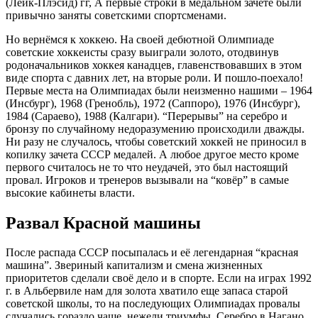
(Лейк-Плэсид) гг, А первые строки в медальном зачете были
привычно заняты советскими спортсменами.
Но вернёмся к хоккею. На своей дебютной Олимпиаде
советские хоккеисты сразу выиграли золото, отодвинув
родоначальников хоккея канадцев, главенствовавших в этом
виде спорта с давних лет, на вторые роли. И пошло-поехало!
Первые места на Олимпиадах были неизменно нашими – 1964
(Инсбург), 1968 (Гренобль), 1972 (Саппоро), 1976 (Инсбург),
1984 (Сараево), 1988 (Калгари). “Перерывы” на серебро и
бронзу по случайному недоразумению происходили дважды.
Ни разу не случалось, чтобы советский хоккей не приносил в
копилку зачета СССР медалей. А любое другое место кроме
первого считалось не то что неудачей, это был настоящий
провал. Игроков и тренеров вызывали на “ковёр” в самые
высокие кабинеты власти.
Развал Красной машины
После распада СССР посыпалась и её легендарная “красная
машина”. Звериный капитализм и смена жизненных
приоритетов сделали своё дело и в спорте. Если на играх 1992
г. в Альбервиле нам для золота хватило еще запаса старой
советской школы, то на последующих Олимпиадах провалы
случались гораздо чаще, нежели триумфы. Серебро в Нагано