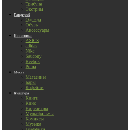
Трибуна
Экстрим
Гардероб
Одежда
Обувь
Аксессуары
Кроссовки
ASICS
adidas
Nike
Saucony
Reebok
Puma
Места
Магазины
Бары
Кофейни
Культура
Книги
Кино
Видеоигры
Мультфильмы
Комиксы
Музыка
Граффити