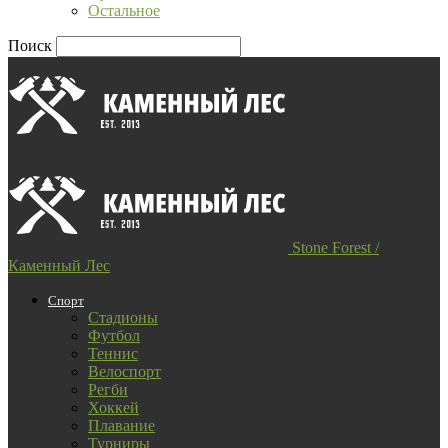
Остальное
Поиск
Stone Forest /
Каменный Лес
Спорт
Стадионы
Футбол
Теннис
Велоспорт
Регби
Хоккей
Плавание
Турниры