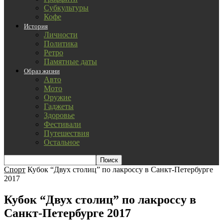
Субкультуры
Кофе
История
Личности
Политика
Ретро
Памятные даты
Образ жизни
Авто
Мото
Оружие
Гаджеты
Здоровье
Фестивали
Путешествия
Остальное
Спорт
Кубок “Двух столиц” по лакроссу в Санкт-Петербурге
2017
Кубок “Двух столиц” по лакроссу в
Санкт-Петербурге 2017