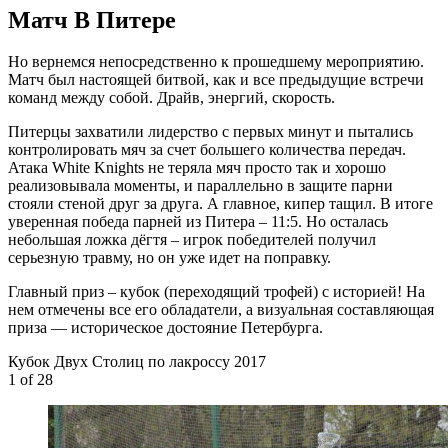
Матч В Питере
Но вернемся непосредственно к прошедшему мероприятию.
Матч был настоящей битвой, как и все предыдущие встречи
команд между собой. Драйв, энергий, скорость.
Питерцы захватили лидерство с первых минут и пытались
контролировать мяч за счет большего количества передач.
Атака White Knights не теряла мяч просто так и хорошо
реализовывала моменты, и параллельно в защите парни
стояли стеной друг за друга. А главное, кипер тащил. В итоге
уверенная победа парней из Питера – 11:5. Но осталась
небольшая ложка дёгтя – игрок победителей получил
серьезную травму, но он уже идет на поправку.
Главный приз – кубок (переходящий трофей) с историей! На
нем отмечены все его обладатели, а визуальная составляющая
приза — историческое достояние Петербурга.
Кубок Двух Столиц по лакроссу 2017
1
of 28