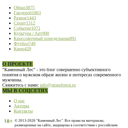
Образ
3875
Гардероб
1863
Разное
1443
Спорт
1312
Событие
1072
Культура / Арт
900
Кроссовочный понедельник
891
Футбол
749
Кино
429
О ПРОЕКТЕ
"Каменный Лес" - это блог совершенно субъективного
понятия о мужском образе жизни и интересах современного
мужчины.
Свяжитесь с нами:
info@stoneforest.ru
МЫ В СОЦСЕТЯХ
О нас
Авторы
Контакты
© 2013-2026 "Каменный Лес". Все права на материалы,
размещенные на сайте, защищены в соответствии с российским