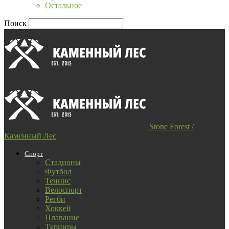
Остальное
Поиск
Stone Forest /
Каменный Лес
Спорт
Стадионы
Футбол
Теннис
Велоспорт
Регби
Хоккей
Плавание
Турниры