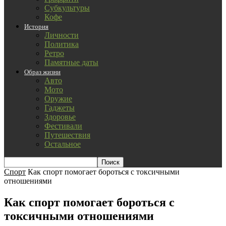
Субкультуры
Кофе
История
Личности
Политика
Ретро
Памятные даты
Образ жизни
Авто
Мото
Оружие
Гаджеты
Здоровье
Фестивали
Путешествия
Остальное
Спорт
Как спорт помогает бороться с токсичными
отношениями
Как спорт помогает бороться с
токсичными отношениями