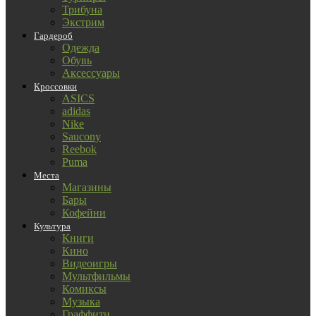
Трибуна
Экстрим
Гардероб
Одежда
Обувь
Аксессуары
Кроссовки
ASICS
adidas
Nike
Saucony
Reebok
Puma
Места
Магазины
Бары
Кофейни
Культура
Книги
Кино
Видеоигры
Мультфильмы
Комиксы
Музыка
Граффити