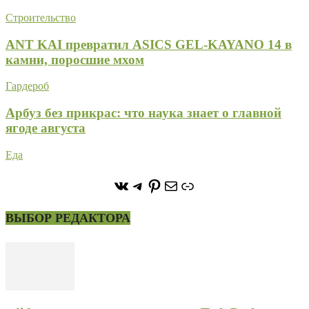
Строительство
ANT KAI превратил ASICS GEL-KAYANO 14 в
камни, поросшие мхом
Гардероб
Арбуз без прикрас: что наука знает о главной
ягоде августа
Еда
https://vk.com/stone_forest_
https://t.me/stoneforest
https://ru.pinterest.com/
Почта
Ссылка
ВЫБОР РЕДАКТОРА