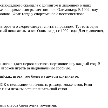
роизошедшего скандала с допингом и лишением наших
оккею впервые выигрывает зимнюю Олимпиаду. В 1992 году
нова. Флаг тогда у спортсменов с постсоветского
оров его скорее следует считать провалом. Тут есть один
кий показатель за все Олимпиады с 1992 года. Для сравнения,
я лига выдает первоклассное спортивное шоу каждый год. В
 игроков играть за национальные сборные.
ийских играх, тем более на другом континенте.
МОК о нежелании оплачивать расходы хоккеистов. Если
и им незачем останавливать свой сезон.
ами клубов были очень тяжелыми.