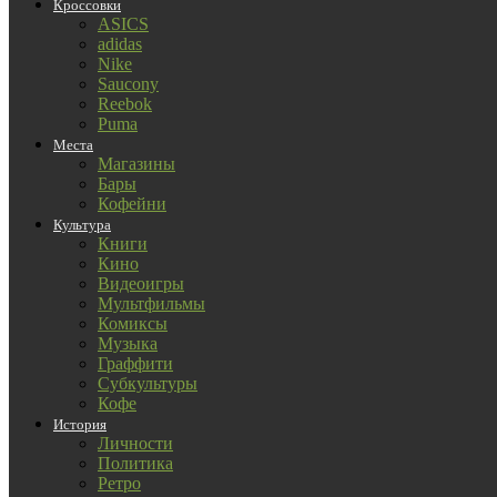
Кроссовки
ASICS
adidas
Nike
Saucony
Reebok
Puma
Места
Магазины
Бары
Кофейни
Культура
Книги
Кино
Видеоигры
Мультфильмы
Комиксы
Музыка
Граффити
Субкультуры
Кофе
История
Личности
Политика
Ретро