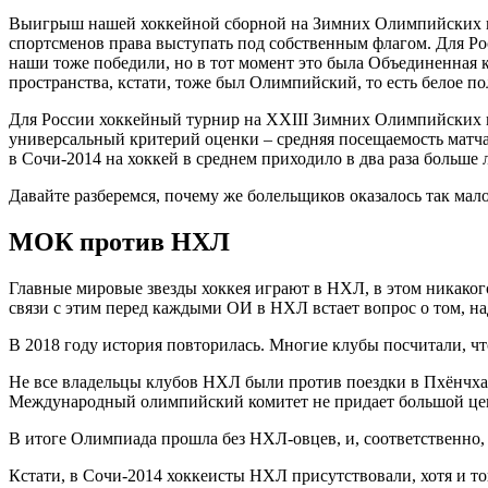
Выигрыш нашей хоккейной сборной на Зимних Олимпийских иг
спортсменов права выступать под собственным флагом. Для Р
наши тоже победили, но в тот момент это была Объединенная 
пространства, кстати, тоже был Олимпийский, то есть белое по
Для России хоккейный турнир на XXIII Зимних Олимпийских игр
универсальный критерий оценки – средняя посещаемость матча.
в Сочи-2014 на хоккей в среднем приходило в два раза больше 
Давайте разберемся, почему же болельщиков оказалось так мало
МОК против НХЛ
Главные мировые звезды хоккея играют в НХЛ, в этом никаког
связи с этим перед каждыми ОИ в НХЛ встает вопрос о том, на
В 2018 году история повторилась. Многие клубы посчитали, чт
Не все владельцы клубов НХЛ были против поездки в Пхёнчхан
Международный олимпийский комитет не придает большой ценн
В итоге Олимпиада прошла без НХЛ-овцев, и, соответственно, 
Кстати, в Сочи-2014 хоккеисты НХЛ присутствовали, хотя и 