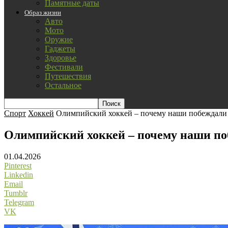
Памятные даты
Образ жизни
Авто
Мото
Оружие
Гаджеты
Здоровье
Фестивали
Путешествия
Остальное
Спорт
Хоккей
Олимпийский хоккей – почему наши побеждали 
Олимпийский хоккей – почему наши по
01.04.2026
Pinterest
Linkedin
Email
Tumblr
Telegram
VK