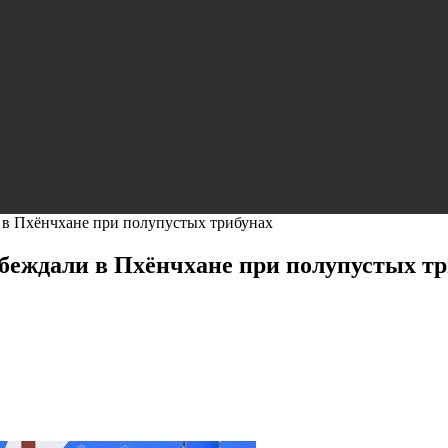
в Пхёнчхане при полупустых трибунах
беждали в Пхёнчхане при полупустых тр