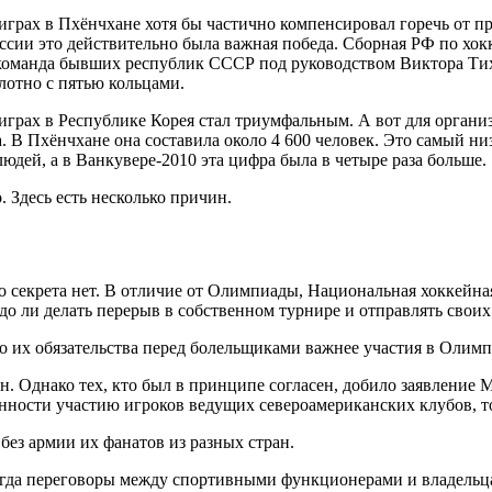
рах в Пхёнчхане хотя бы частично компенсировал горечь от п
оссии это действительно была важная победа. Сборная РФ по х
команда бывших республик СССР под руководством Виктора Тихо
лотно с пятью кольцами.
ах в Республике Корея стал триумфальным. А вот для организат
 В Пхёнчхане она составила около 4 600 человек. Это самый низ
людей, а в Ванкувере-2010 эта цифра была в четыре раза больше.
. Здесь есть несколько причин.
о секрета нет. В отличие от Олимпиады, Национальная хоккейна
до ли делать перерыв в собственном турнире и отправлять своих
о их обязательства перед болельщиками важнее участия в Олимп
. Однако тех, кто был в принципе согласен, добило заявление 
ости участию игроков ведущих североамериканских клубов, то 
без армии их фанатов из разных стран.
тогда переговоры между спортивными функционерами и владельц