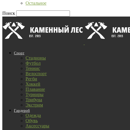
Остальное
Поиск
Спорт
Стадионы
Футбол
Теннис
Велоспорт
Регби
Хоккей
Плавание
Турниры
Трибуна
Экстрим
Гардероб
Одежда
Обувь
Аксессуары