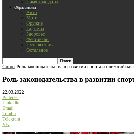
Памятные даты
Образ жизни
Авто
Мото
Оружие
Гаджеты
Здоровье
Фестивали
Путешествия
Остальное
Спорт
Роль законодательства в развитии спорта и олимпийско
Роль законодательства в развитии спор
22.03.2022
Pinterest
Linkedin
Email
Tumblr
Telegram
VK