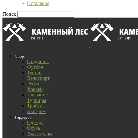
Остальное
Поиск
Спорт
Стадионы
Футбол
Теннис
Велоспорт
Регби
Хоккей
Плавание
Турниры
Трибуна
Экстрим
Гардероб
Одежда
Обувь
Аксессуары