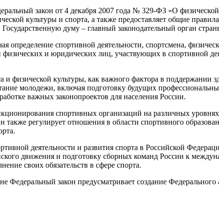
еральный закон от 4 декабря 2007 года № 329-ФЗ «О физической
ческой культуры и спорта, а также предоставляет общие прави
 Государственную думу – главный законодательный орган стран
чая определение спортивной деятельности, спортсмена, физичес
ти физических и юридических лиц, участвующих в спортивной де
 и физической культуры, как важного фактора в поддержании зд
итание молодежи, включая подготовку будущих профессиональны
зработке важных законопроектов для населения России.
нкционирования спортивных организаций на различных уровнях
 также регулирует отношения в области спортивного образован
орта.
ивной деятельности и развития спорта в Российской Федерации
йского движения и подготовку сборных команд России к междун
нение своих обязательств в сфере спорта.
е Федеральный закон предусматривает создание Федерального аг