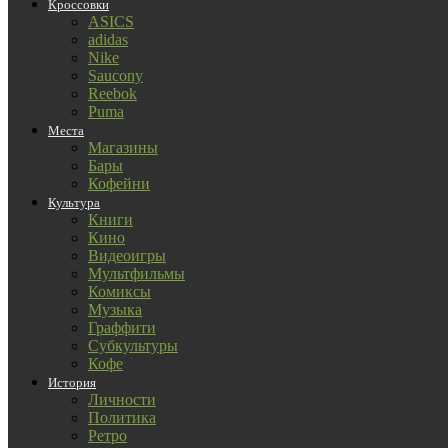
Кроссовки
ASICS
adidas
Nike
Saucony
Reebok
Puma
Места
Магазины
Бары
Кофейни
Культура
Книги
Кино
Видеоигры
Мультфильмы
Комиксы
Музыка
Граффити
Субкультуры
Кофе
История
Личности
Политика
Ретро