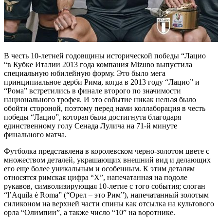
В честь 10-летней годовщины исторической победы “Лацио
“в Кубке Италии 2013 года компания Mizuno выпустила
специальную юбилейную форму. Это было мега
принципиальное дерби Рима, когда в 2013 году “Лацио” и
“Рома” встретились в финале второго по значимости
национального трофея. И это событие никак нельзя было
обойти стороной, поэтому перед нами коллаборация в честь
победы “Лацио”, которая была достигнута благодаря
единственному голу Сенада Лулича на 71-й минуте
финального матча.
Футболка представлена в королевском черно-золотом цвете с
множеством деталей, украшающих внешний вид и делающих
его еще более уникальным и особенным. К этим деталям
относятся римская цифра “X”, напечатанная на подоле
рукавов, символизирующая 10-летие с того события; слоган
“l’Aquila è Roma” (“Орел – это Рим”), напечатанный золотым
силиконом на верхней части спины как отсылка на культового
орла “Олимпии”, а также число “10” на воротнике.