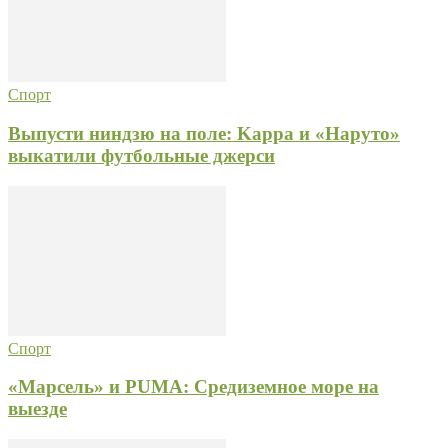
Спорт
Выпусти ниндзю на поле: Kappa и «Наруто»
выкатили футбольные джерси
Спорт
«Марсель» и PUMA: Средиземное море на
выезде