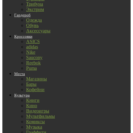
Трибуна
Экстрим
Гардероб
Одежда
Обувь
Аксессуары
Кроссовки
ASICS
adidas
Nike
Saucony
Reebok
Puma
Места
Магазины
Бары
Кофейни
Культура
Книги
Кино
Видеоигры
Мультфильмы
Комиксы
Музыка
Граффити