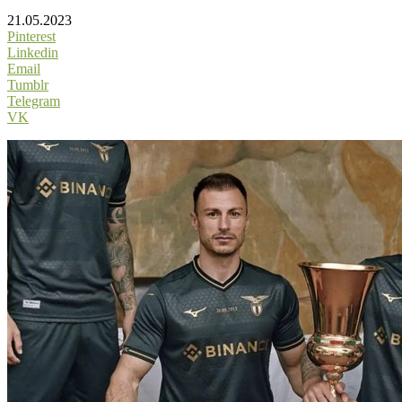
21.05.2023
Pinterest
Linkedin
Email
Tumblr
Telegram
VK