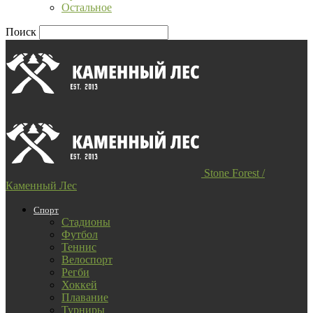
Остальное
Поиск
Stone Forest /
Каменный Лес
Спорт
Стадионы
Футбол
Теннис
Велоспорт
Регби
Хоккей
Плавание
Турниры