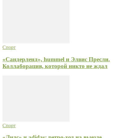
Спорт
«Сандерленд», hummel и Элвис Пресли.
Коллаборация, которой никто не ждал
Спорт
«Лидс» и adidas: ретро-ход на выезде