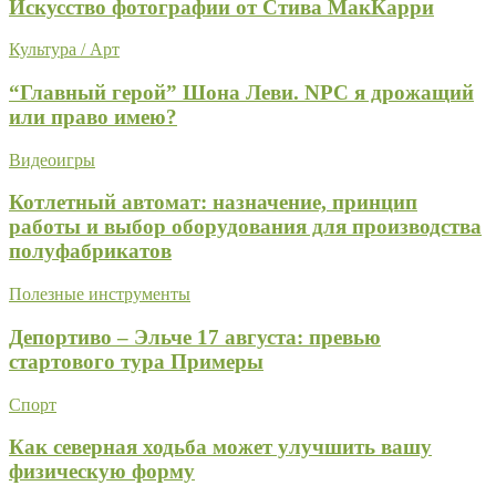
Искусство фотографии от Стива МакКарри
Культура / Арт
“Главный герой” Шона Леви. NPC я дрожащий
или право имею?
Видеоигры
Котлетный автомат: назначение, принцип
работы и выбор оборудования для производства
полуфабрикатов
Полезные инструменты
Депортиво – Эльче 17 августа: превью
стартового тура Примеры
Спорт
Как северная ходьба может улучшить вашу
физическую форму