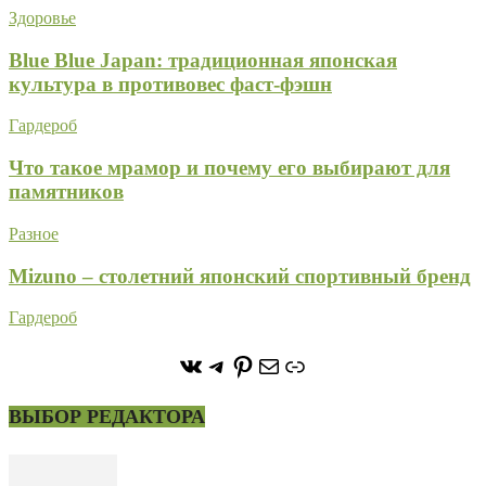
Здоровье
Blue Blue Japan: традиционная японская
культура в противовес фаст-фэшн
Гардероб
Что такое мрамор и почему его выбирают для
памятников
Разное
Mizuno – столетний японский спортивный бренд
Гардероб
https://vk.com/stone_forest_
https://t.me/stoneforest
https://ru.pinterest.com/
Почта
Ссылка
ВЫБОР РЕДАКТОРА