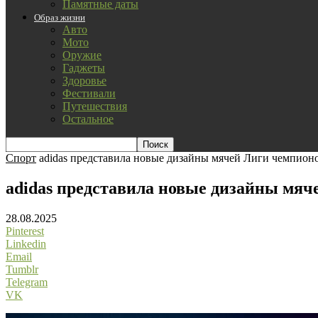
Памятные даты
Образ жизни
Авто
Мото
Оружие
Гаджеты
Здоровье
Фестивали
Путешествия
Остальное
Спорт
adidas представила новые дизайны мячей Лиги чемпионо
adidas представила новые дизайны мяче
28.08.2025
Pinterest
Linkedin
Email
Tumblr
Telegram
VK