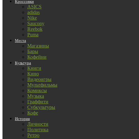
Кроссовки
ASICS
adidas
Nike
Saucony
Reebok
Puma
Места
Магазины
Бары
Кофейни
Культура
Книги
Кино
Видеоигры
Мультфильмы
Комиксы
Музыка
Граффити
Субкультуры
Кофе
История
Личности
Политика
Ретро