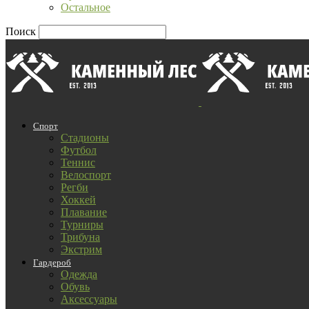
Остальное
Поиск
Спорт
Стадионы
Футбол
Теннис
Велоспорт
Регби
Хоккей
Плавание
Турниры
Трибуна
Экстрим
Гардероб
Одежда
Обувь
Аксессуары