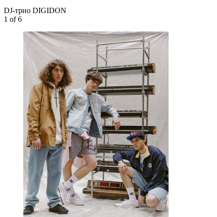
DJ-трио DIGIDON
1
of 6