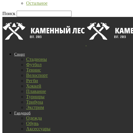
Остальное
Поиск
Спорт
Стадионы
Футбол
Теннис
Велоспорт
Регби
Хоккей
Плавание
Турниры
Трибуна
Экстрим
Гардероб
Одежда
Обувь
Аксессуары