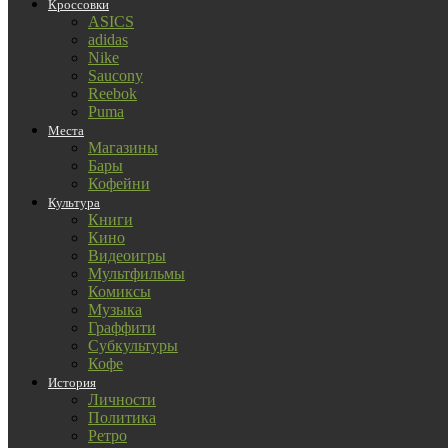
Кроссовки
ASICS
adidas
Nike
Saucony
Reebok
Puma
Места
Магазины
Бары
Кофейни
Культура
Книги
Кино
Видеоигры
Мультфильмы
Комиксы
Музыка
Граффити
Субкультуры
Кофе
История
Личности
Политика
Ретро