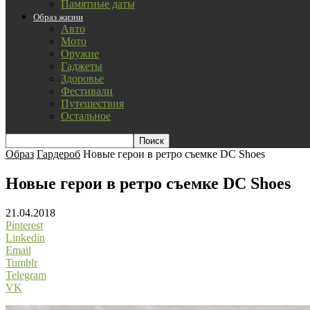
Памятные даты
Образ жизни
Авто
Мото
Оружие
Гаджеты
Здоровье
Фестивали
Путешествия
Остальное
Образ
Гардероб
Новые герои в ретро съемке DC Shoes
Новые герои в ретро съемке DC Shoes
21.04.2018
Pinterest
Linkedin
Email
Tumblr
Telegram
VK