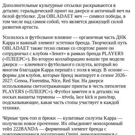
Дополнительные культурные отсылки раскрываются в
деталях: геральдический принт на джерси и античный меч на
белой футболке. Для OBLADAET меч — символ победы, в
том числе над самим собой, что является движущей силой
развития артиста.
Усилилось и футбольное влияние — органичная часть ДНК
Kappa и важный элемент эстетики бренда. Творческий путь
OBLADAET также тесно связан со спортом: ранее он
сотрудничал с клубом «Зенит» в рамках бренда PLAYERS
(«ПЛЕЕРС»). Во вторую коллаборацию вошли три модели
джерси — ключевого футбольного силуэта, который во
многом благодаря Kappa перешёл с поля в моду. В основе —
формы для клубов, которые бренд экипирует в сезоне 2026–
2027: Genoa, Fiorentina, Nice, Red Star. На джерси
использованы светоотражающие принты в честь пятилетия
PLAYERS («ПЛЕЕРС»). Футбол заметен и в деталях: на
носках вышиты термины — trivela, lace kick и pass/trap,
подсказывающие, какая часть стопы участвует в каждой
технике.
Чёрные трек-топ и брюки — культовые силуэты Kappa —
получили новое прочтение. Их объединяет монохромный
тейп 222BANDA — фирменный элемент бренда с
повторяющимися логотипами Omini, чередующимися с