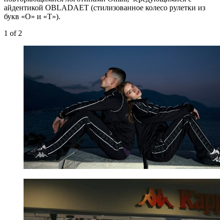
айдентикой OBLADAET (стилизованное колесо рулетки из
букв «O» и «T»).
1
of 2