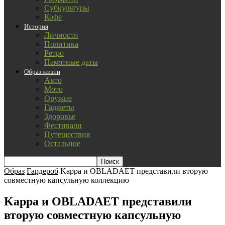
Субкультуры
Кофе
История
Личности
Политика
Ретро
Памятные даты
Образ жизни
Авто
Мото
Оружие
Гаджеты
Здоровье
Фестивали
Путешествия
Остальное
Образ
Гардероб
Kappa и OBLADAET представили вторую
совместную капсульную коллекцию
Kappa и OBLADAET представили
вторую совместную капсульную