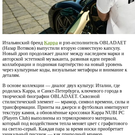
Итальянский бренд
Kappa
и рэп-исполнитель OBLADAET
(Назар Вотяков) выпустили вторую совместную капсулу.
Новый дроп продолжает диалог между наследием марки и
авторской эстетикой музыканта, развивая идеи первой
коллаборации и поднимая партнёрство на новый уровень
через культурные коды, визуальные метафоры и внимание к
деталям.
В основе коллекции — диалог двух культур: Италии, где
родилась Kappa, и Санкт-Петербурга, ключевого города в
творческой биографии OBLADAET. Сквозной
стилистический элемент — мрамор, символ времени, силы и
трансформации. Принты на джерси и футболках имитируют
текстуру камня, а обновлённые кроссовки Kappa NUBI PC
(Players Club) выполнены из термохромного материала,
который под воздействием тепла меняет цвет с графитового
на светло-серый. Каждая пара за время носки приобретает
уникальный рисунок — как природный мрамор.