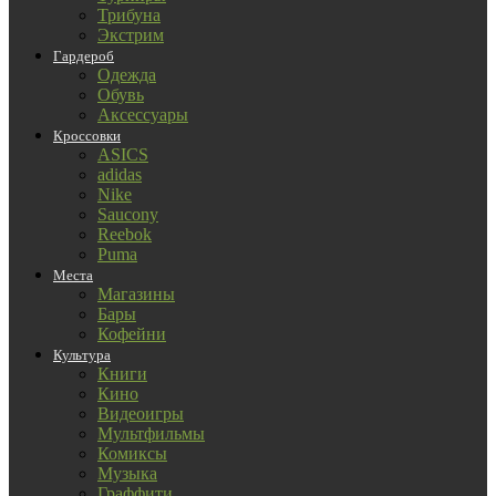
Трибуна
Экстрим
Гардероб
Одежда
Обувь
Аксессуары
Кроссовки
ASICS
adidas
Nike
Saucony
Reebok
Puma
Места
Магазины
Бары
Кофейни
Культура
Книги
Кино
Видеоигры
Мультфильмы
Комиксы
Музыка
Граффити