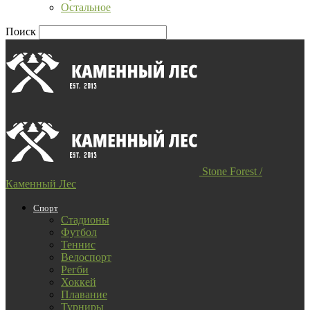
Остальное
Поиск
Stone Forest /
Каменный Лес
Спорт
Стадионы
Футбол
Теннис
Велоспорт
Регби
Хоккей
Плавание
Турниры