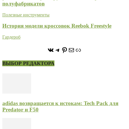
полуфабрикатов
Полезные инструменты
История модели кроссовок Reebok Freestyle
Гардероб
https://vk.com/stone_forest_
https://t.me/stoneforest
https://ru.pinterest.com/
Почта
Ссылка
ВЫБОР РЕДАКТОРА
adidas возвращается к истокам: Tech Pack для
Predator и F50