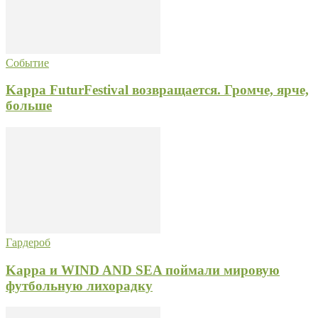
Событие
Kappa FuturFestival возвращается. Громче, ярче,
больше
Гардероб
Kappa и WIND AND SEA поймали мировую
футбольную лихорадку