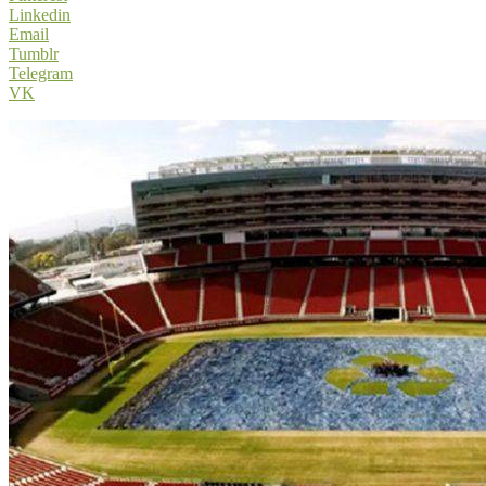
Linkedin
Email
Tumblr
Telegram
VK