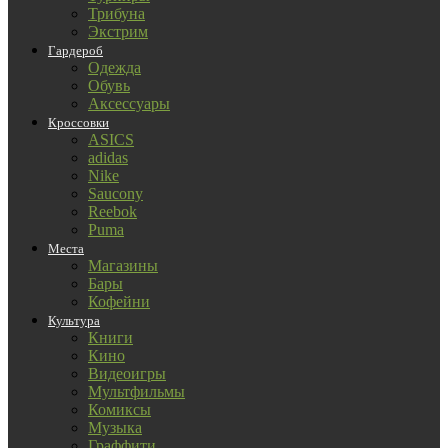
Трибуна
Экстрим
Гардероб
Одежда
Обувь
Аксессуары
Кроссовки
ASICS
adidas
Nike
Saucony
Reebok
Puma
Места
Магазины
Бары
Кофейни
Культура
Книги
Кино
Видеоигры
Мультфильмы
Комиксы
Музыка
Граффити