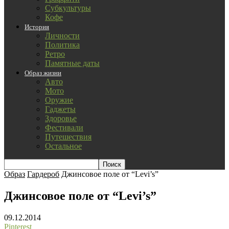
Субкультуры
Кофе
История
Личности
Политика
Ретро
Памятные даты
Образ жизни
Авто
Мото
Оружие
Гаджеты
Здоровье
Фестивали
Путешествия
Остальное
Образ
Гардероб
Джинсовое поле от “Levi’s”
Джинсовое поле от “Levi’s”
09.12.2014
Pinterest