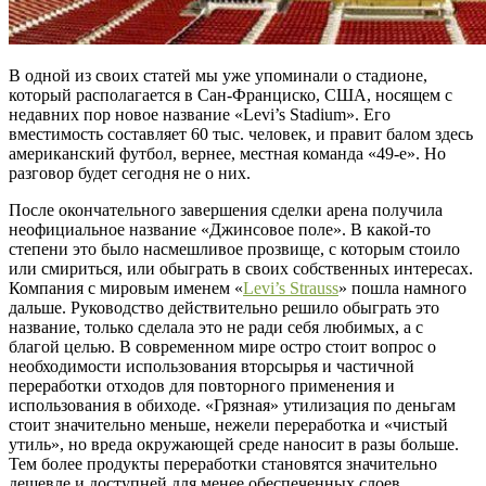
В одной из своих статей мы уже упоминали о стадионе,
который располагается в Сан-Франциско, США, носящем с
недавних пор новое название «Levi’s Stadium». Его
вместимость составляет 60 тыс. человек, и правит балом здесь
американский футбол, вернее, местная команда «49-е». Но
разговор будет сегодня не о них.
После окончательного завершения сделки арена получила
неофициальное название «Джинсовое поле». В какой-то
степени это было насмешливое прозвище, с которым стоило
или смириться, или обыграть в своих собственных интересах.
Компания с мировым именем «
Levi’s Strauss
» пошла намного
дальше. Руководство действительно решило обыграть это
название, только сделала это не ради себя любимых, а с
благой целью. В современном мире остро стоит вопрос о
необходимости использования вторсырья и частичной
переработки отходов для повторного применения и
использования в обиходе. «Грязная» утилизация по деньгам
стоит значительно меньше, нежели переработка и «чистый
утиль», но вреда окружающей среде наносит в разы больше.
Тем более продукты переработки становятся значительно
дешевле и доступней для менее обеспеченных слоев