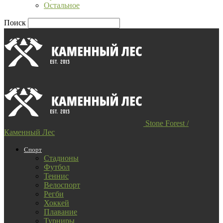
Остальное
Поиск
Stone Forest /
Каменный Лес
Спорт
Стадионы
Футбол
Теннис
Велоспорт
Регби
Хоккей
Плавание
Турниры