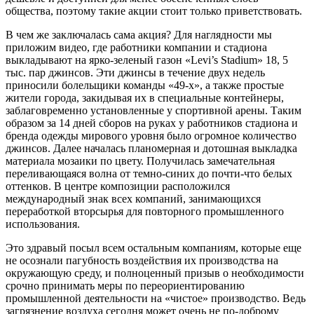
общества, поэтому такие акции стоит только приветствовать.
В чем же заключалась сама акция? Для наглядности мы
приложим видео, где работники компании и стадиона
выкладывают на ярко-зеленый газон «Levi’s Stadium» 18, 5
тыс. пар джинсов. Эти джинсы в течение двух недель
приносили болельщики команды «49-х», а также простые
жители города, закидывая их в специальные контейнеры,
заблаговременно установленные у спортивной арены. Таким
образом за 14 дней сборов на руках у работников стадиона и
бренда одежды мирового уровня было огромное количество
джинсов. Далее началась планомерная и дотошная выкладка
материала мозаики по цвету. Получилась замечательная
переливающаяся волна от темно-синих до почти-что белых
оттенков. В центре композиции расположился
международный знак всех компаний, занимающихся
переработкой вторсырья для повторного промышленного
использования.
Это здравый посыл всем остальным компаниям, которые еще
не осознали пагубность воздействия их производства на
окружающую среду, и полноценный призыв о необходимости
срочно принимать меры по переориентированию
промышленной деятельности на «чистое» производство. Ведь
загрязнение воздуха сегодня может очень не по-доброму