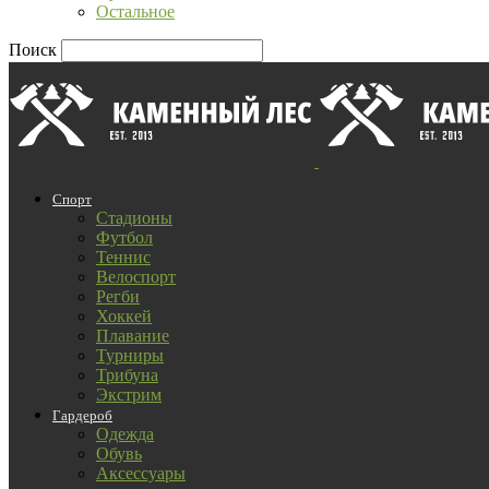
Остальное
Поиск
Спорт
Стадионы
Футбол
Теннис
Велоспорт
Регби
Хоккей
Плавание
Турниры
Трибуна
Экстрим
Гардероб
Одежда
Обувь
Аксессуары