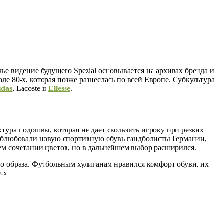
ье видение будущего Spezial основывается на архивах бренда и
ле 80-х, которая позже разнеслась по всей Европе. Субкультура
idas
, Lacoste и
Ellesse
.
уктура подошвы, которая не дает скользить игроку при резких
и облюбовали новую спортивную обувь гандболисты Германии,
ем сочетании цветов, но в дальнейшем выбор расширился.
его образа. Футбольным хулиганам нравился комфорт обуви, их
-х.