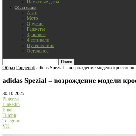
Памятные даты
Образ жизни
Авто
Мото
Оружие
Гаджеты
Здоровье
Фестивали
Путешествия
Остальное
Образ
Гардероб
adidas Spezial – возрождение модели кроссовок
adidas Spezial – возрождение модели кр
30.10.2025
Pinterest
Linkedin
Email
Tumblr
Telegram
VK