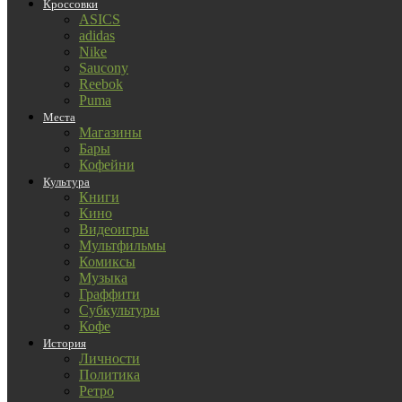
Кроссовки
ASICS
adidas
Nike
Saucony
Reebok
Puma
Места
Магазины
Бары
Кофейни
Культура
Книги
Кино
Видеоигры
Мультфильмы
Комиксы
Музыка
Граффити
Субкультуры
Кофе
История
Личности
Политика
Ретро