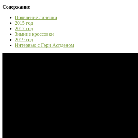
Содержание
Появление линейки
2015 год
2017 год
Зимние кроссовки
2019 год
Интервью с Гэри Аспденом