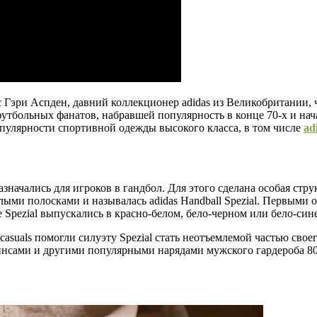
 Гэри Аспден, давний коллекционер adidas из Великобритании, ч
утбольных фанатов, набравшей популярность в конце 70-х и нача
опулярности спортивной одежды высокого класса, в том числе
ad
назначались для игроков в гандбол. Для этого сделана особая стр
елыми полосками и называлась adidas Handball Spezial. Первым
Spezial выпускались в красно-белом, бело-черном или бело-син
casuals помогли силуэту Spezial стать неотъемлемой частью сво
жинсами и другими популярными нарядами мужского гардероба 80