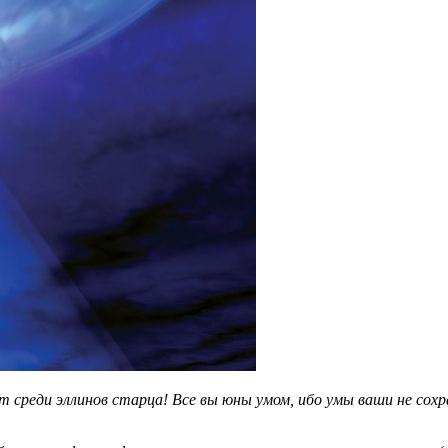
т среди эллинов старца! Все вы юны умом, ибо умы ваши не сохра