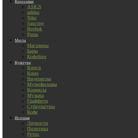
Кроссовки
ASICS
adidas
Nike
Saucony
Reebok
Puma
Места
Магазины
Бары
Кофейни
Культура
Книги
Кино
Видеоигры
Мультфильмы
Комиксы
Музыка
Граффити
Субкультуры
Кофе
История
Личности
Политика
Ретро