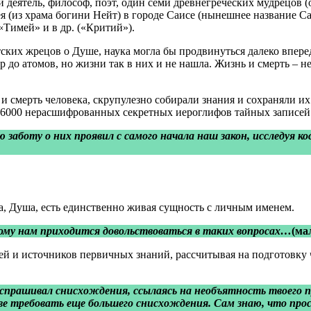
еятель, философ, поэт, один семи древнегреческих мудрецов (ок.
(из храма богини Нейт) в городе Саисе (нынешнее название Са эл
«Тимей» и в др. («Критий»).
тских жрецов о Душе, наука могла бы продвинуться далеко впер
о атомов, но жизни так в них и не нашла. Жизнь и смерть – не в
и смерть человека, скрупулезно собирали знания и сохраняли их
е 6000 нерасшифрованных секретных иероглифов тайных записей
заботу о них проявил с самого начала наш закон, исследуя ко
на, Душа, есть единственно живая сущность с личным именем.
тому нам приходится
довольствоваться в таких вопросах…
(м
ей и источников первичных знаний, рассчитывая на подготовку 
 испрашивал снисхождения, ссылаясь на необъятность твоего 
ве требовать еще большего снисхождения. Сам знаю, что прос