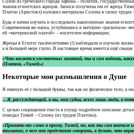
Солон из греческого города Афины – политик, государственный д
знания египетских жрецов. Записи получены им от жреца Тимея 
Платон (Аристокл) изложил материалы Солона в своих трудах 
Будь и начни изучать и исследовать накопленные знания египе
Современная же наука, углубившись в материю «раскопала» мир д
ей «материнской платой» – носителем информации.
Жрецы в Египте тысячелетиями (!) наблюдали и изучали жизнь 
а в большей мере глупо. В настоящее время имеется ещё свыш
«Что касается умственных занятий, ты и сам видишь, какую 
(Платон, «Тимей»)
Некоторые мои размышления о Душе
Я именую её с большой буквы, так как не физическое тело, а о
…Я, рассуждающий, и вы, мои судьи, всего лишь люди, а по
С целью сокращения текста я упущу подробное описание детал
поведал Тимей – Солону (из трудов Платона).
«Принять-то слово я приму, Тимей, но, как ты сам вначале
внимание, о чем мне предстоит говорить, я думаю, что впра