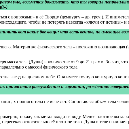
дравом уме, возьмется доказывать, что ты говорил неправильн
ий»)
ся с вопросами» к её Творцу (демиургу – др. греч.). И внимател
оисходящего, чтобы не потерять навсегда «ключи от истины» и 
ничить вот какие две вещи: что есть вечное, не имеющее воз
сущего. Материя же физического тела – постоянно возникающая 
ря масса тела (Души) в количестве от 9 до 21 грамм. Значит, чт
параллельно с массой физического тела.
жества звезд на дневном небе. Она имеет точную контурную копи
как причастная рассуждению и гармонии, рожденная совершен
аницах полного тела не исчезает. Сопоставляя объем тела челов
примерно, также, как метал входит в воду. Менее плотное выталк
 пересекая относительно её плотное тело. Душа в теле начинает 