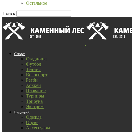
Остальное
Поиск
Спорт
Стадионы
Футбол
Теннис
Велоспорт
Регби
Хоккей
Плавание
Турниры
Трибуна
Экстрим
Гардероб
Одежда
Обувь
Аксессуары