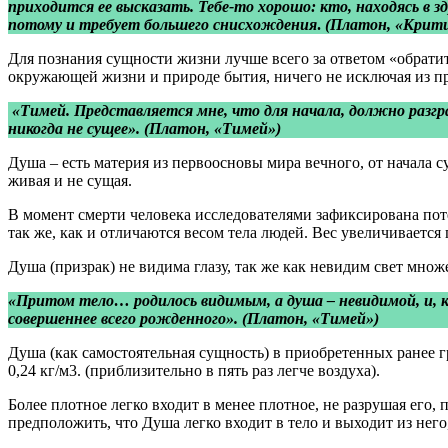
приходится ее высказать. Тебе-то хорошо: кто, находясь в з
потому и требует большего снисхождения
.
(Платон, «Крит
Для познания сущности жизни лучше всего за ответом «обратить
окружающей жизни и природе бытия, ничего не исключая из пр
«Тимей. Представляется мне, что для начала, должно разгра
никогда не сущее». (Платон, «Тимей»)
Душа – есть материя из первоосновы мира вечного, от начала 
живая и не сущая.
В момент смерти человека исследователями зафиксирована поте
так же, как и отличаются весом тела людей. Вес увеличивается 
Душа (призрак) не видима глазу, так же как невидим свет мно
«Притом тело… родилось видимым, а душа – невидимой, и, 
совершеннее всего рожденного».
(Платон, «Тимей»)
Душа (как самостоятельная сущность) в приобретенных ранее гр
0,24 кг/м3. (приблизительно в пять раз легче воздуха).
Более плотное легко входит в менее плотное, не разрушая его, 
предположить, что Душа легко входит в тело и выходит из него,