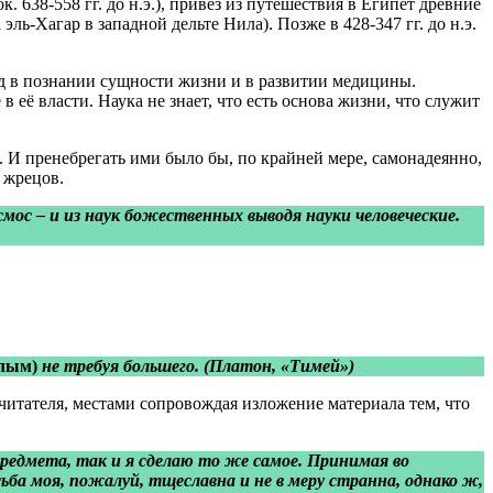
 638-558 гг. до н.э.), привез из путешествия в Египет древние
ь-Хагар в западной дельте Нила). Позже в 428-347 гг. до н.э.
ед в познании сущности жизни и в развитии медицины.
 её власти. Наука не знает, что есть основа жизни, что служит
. И пренебрегать ими было бы, по крайней мере, самонадеянно,
 жрецов.
смос – и из наук божественных выводя науки человеческие.
алым)
не требуя большего. (Платон, «Тимей»)
читателя, местами сопровождая изложение материала тем, что
предмета, так и я сделаю то же самое. Принимая во
ьба моя, пожалуй, тщеславна и не в меру странна, однако ж,