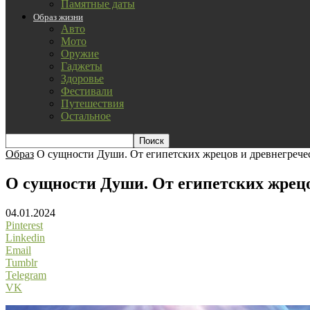
Памятные даты
Образ жизни
Авто
Мото
Оружие
Гаджеты
Здоровье
Фестивали
Путешествия
Остальное
Образ
О сущности Души. От египетских жрецов и древнегречес
О сущности Души. От египетских жрецо
04.01.2024
Pinterest
Linkedin
Email
Tumblr
Telegram
VK