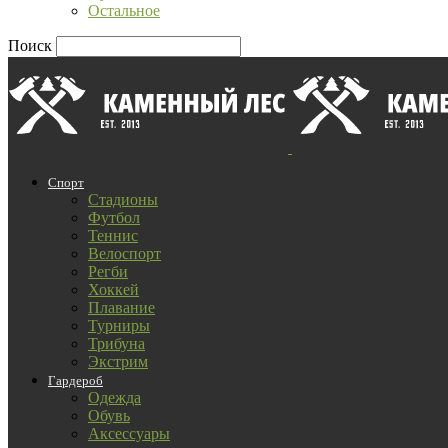
Остальное
Поиск
Спорт
Стадионы
Футбол
Теннис
Велоспорт
Регби
Хоккей
Плавание
Турниры
Трибуна
Экстрим
Гардероб
Одежда
Обувь
Аксессуары