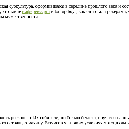
нская субкультура, оформившаяся в середине прошлого века и со
, кто такие
каферейсеры
и ton-up boys, как они стали рокерами
ом мужественности.
ись роскошью. Их собирали, по большей части, вручную на не
рогостоящую махину. Разумеется, в таких условиях мотоциклы 