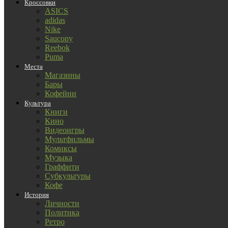
Кроссовки
ASICS
adidas
Nike
Saucony
Reebok
Puma
Места
Магазины
Бары
Кофейни
Культура
Книги
Кино
Видеоигры
Мультфильмы
Комиксы
Музыка
Граффити
Субкультуры
Кофе
История
Личности
Политика
Ретро