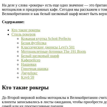
На деле у слова «рокеры» есть еще одно значение — это брита
мотоциклов и придорожных кафе. Сегодня мы расскажем о том
Великобритании и как белый шелковый шарф может быть верх
Содержание:
Кто такие рокеры
Стиль рокеров
Кожаная куртка Schott Perfecto
Белая футболка
Классические джинсы Levi’s 501
Мотоциклетные ботинки The 191 Boots
Белый шелковый шарф
Каферейсер
Нашивки
Гоночная шашка
Джукбокс
Клуб 59
Кто такие рокеры
До Второй мировой войны мотоциклы в Великобритании считал
клиенты записывались в листы ожидания, чтобы приобрести до
семей или их прогрессивные папаши.