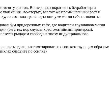
отоэнтузиастов. Во-первых, сократилась безработица и
ые увлечения. Во-вторых, все тот же промышленный рост и
у, то этот вид транспорта они уже могли себе позволить.
довал бум придорожных кафе, где водители грузовиков могли
аря» (он с тех пор служит хрестоматийным примером),
 является рыцарем свободы в эпоху индустриального
оночные модели, кастомизировать их соответствующим образом:
циклах следуйте по ссылке).