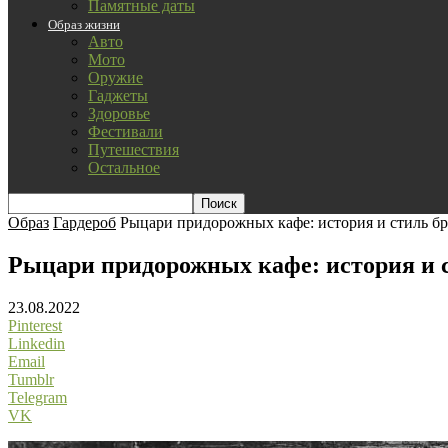
Памятные даты
Образ жизни
Авто
Мото
Оружие
Гаджеты
Здоровье
Фестивали
Путешествия
Остальное
Образ
Гардероб
Рыцари придорожных кафе: история и стиль б
Рыцари придорожных кафе: история и 
23.08.2022
Pinterest
Linkedin
Email
Tumblr
Telegram
VK