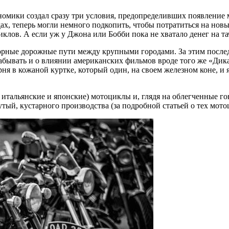
омики создал сразу три условия, предопределивших появление м
дах, теперь могли немного подкопить, чтобы потратиться на нов
ов. А если уж у Джона или Бобби пока не хватало денег на тачк
сторные дорожные пути между крупными городами. За этим после
забывать и о влиянии американских фильмов вроде того же «Дик
ня в кожаной куртке, который один, на своем железном коне, и
 итальянские и японские) мотоциклы и, глядя на облегченные г
тый, кустарного производства (за подробной статьей о тех мото