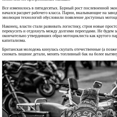
Все изменилось в пятидесятых. Бурный рост послевоенной экон
начался расцвет рабочего класса. Парни, вкалывающие на заво
эволюция технологий обусловили появление доступных мотоцикл
Наконец, власти стали развивать логистику, строя новые про
перекусить и отдохнуть между долгими переездами. Не будем 
окончательно утвердивших образ мотоциклиста как крутого пар
капитализма.
Британская молодежь кинулась скупать отечественные (а позже
снимать лишние детали, менять топливный бак на более вытяну