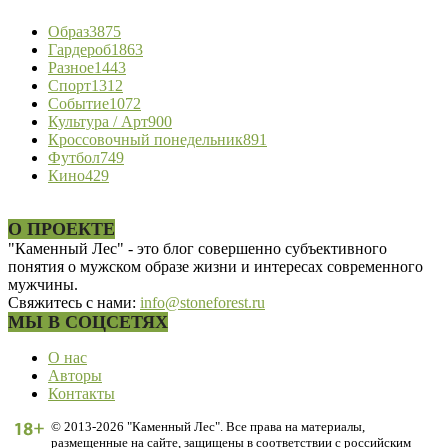
Образ
3875
Гардероб
1863
Разное
1443
Спорт
1312
Событие
1072
Культура / Арт
900
Кроссовочный понедельник
891
Футбол
749
Кино
429
О ПРОЕКТЕ
"Каменный Лес" - это блог совершенно субъективного
понятия о мужском образе жизни и интересах современного
мужчины.
Свяжитесь с нами:
info@stoneforest.ru
МЫ В СОЦСЕТЯХ
О нас
Авторы
Контакты
© 2013-2026 "Каменный Лес". Все права на материалы,
размещенные на сайте, защищены в соответствии с российским