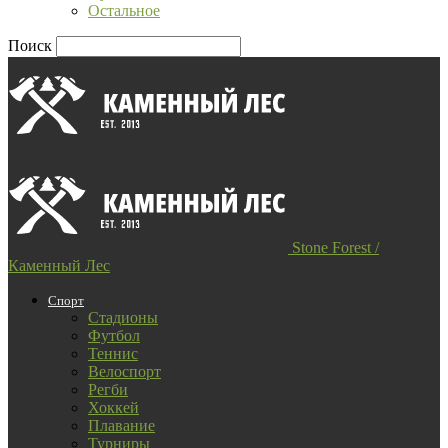
Остальное
Поиск
Stone Forest /
Каменный Лес
Спорт
Стадионы
Футбол
Теннис
Велоспорт
Регби
Хоккей
Плавание
Турниры