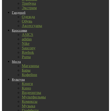
Трибуна
Экстрим
Гардероб
Одежда
Обувь
Аксессуары
Кроссовки
ASICS
adidas
Nike
Saucony
Reebok
Puma
Места
Магазины
Бары
Кофейни
Культура
Книги
Кино
Видеоигры
Мультфильмы
Комиксы
Музыка
Граффити