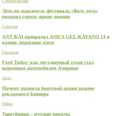
Строительство
Лето на максимум: фестиваль «Вкус лета»
подарил городу яркие эмоции
Событие
ANT KAI превратил ASICS GEL-KAYANO 14 в
камни, поросшие мхом
Гардероб
Ford Tudor: как двухдверный седан стал
народным автомобилем Америки
Авто
Почему правила бонусной акции важнее
рекламного баннера
Образ
Ушкуйники – русские пираты