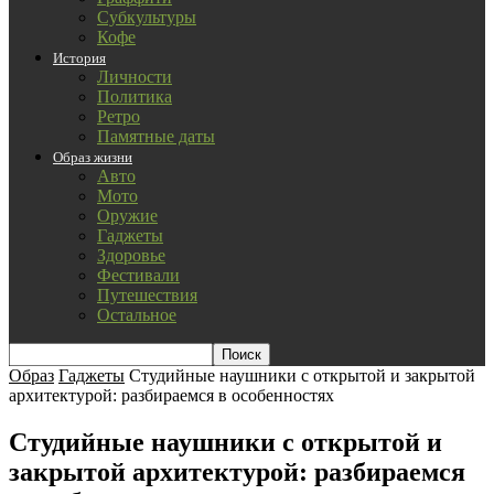
Субкультуры
Кофе
История
Личности
Политика
Ретро
Памятные даты
Образ жизни
Авто
Мото
Оружие
Гаджеты
Здоровье
Фестивали
Путешествия
Остальное
Образ
Гаджеты
Студийные наушники с открытой и закрытой
архитектурой: разбираемся в особенностях
Студийные наушники с открытой и
закрытой архитектурой: разбираемся