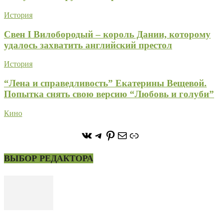
История
Свен I Вилобородый – король Дании, которому
удалось захватить английский престол
История
“Лена и справедливость” Екатерины Вещевой.
Попытка снять свою версию “Любовь и голуби”
Кино
https://vk.com/stone_forest_
https://t.me/stoneforest
https://ru.pinterest.com/
Почта
Ссылка
ВЫБОР РЕДАКТОРА