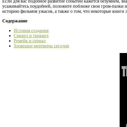
Если для вас подобное развитие событий кажется безумием, зна
усаживайтесь поудобней, положите поближе свои гром-палки и
историю фильмов ужасов, а также о том, что некоторые книги 
Содержание
История создания
Сиквел и триквел
Ремейк и сериал
Зловещие мертвецы сегодня