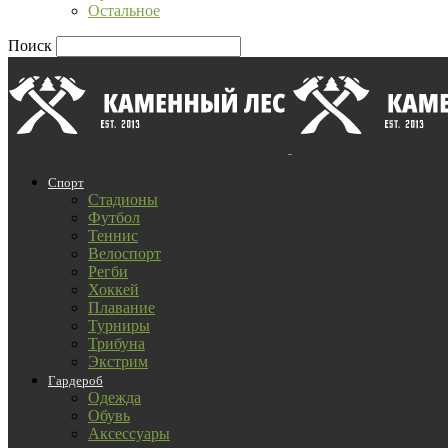
Остальное
Поиск
Спорт
Стадионы
Футбол
Теннис
Велоспорт
Регби
Хоккей
Плавание
Турниры
Трибуна
Экстрим
Гардероб
Одежда
Обувь
Аксессуары