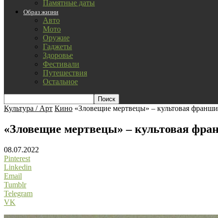
Памятные даты
Образ жизни
Авто
Мото
Оружие
Гаджеты
Здоровье
Фестивали
Путешествия
Остальное
Культура / Арт
Кино
«Зловещие мертвецы» – культовая франши
«Зловещие мертвецы» – культовая фра
08.07.2022
Pinterest
Linkedin
Email
Tumblr
Telegram
VK