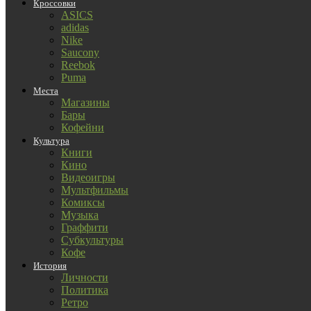
Кроссовки
ASICS
adidas
Nike
Saucony
Reebok
Puma
Места
Магазины
Бары
Кофейни
Культура
Книги
Кино
Видеоигры
Мультфильмы
Комиксы
Музыка
Граффити
Субкультуры
Кофе
История
Личности
Политика
Ретро