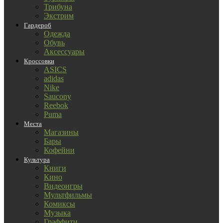
Трибуна
Экстрим
Гардероб
Одежда
Обувь
Аксессуары
Кроссовки
ASICS
adidas
Nike
Saucony
Reebok
Puma
Места
Магазины
Бары
Кофейни
Культура
Книги
Кино
Видеоигры
Мультфильмы
Комиксы
Музыка
Граффити