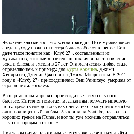
Человеческая смерть – это всегда трагедия. Но в музыкальной
среде к уходу из жизни всегда было особое отношение. Есть
даже такое понятие как «Клуб 27», составленный из
музыкантов, которые значительно повлияли на становление
рока и блюза, и умерли в 27 лет. Эта магическая цифра стала
определяющей, к примеру, для
Курта Кобейна
, Джими
Хендрикса, Дженис Джоплин и Джима Морриссона. В 2011
году к «Клубу 27» присоединилась Эми Уайнхаус, умершая от
отравления алкоголем.
В современном мире все происходит зачастую намного
быстрее. Интернет помогает музыкантам получать мировую
популярность еще до того, как они успеют выпустить хотя бы
один полноценный альбом. 2-3 клипа на Youtube, несколько
хороших треков на iTunes, и вот ты уже можешь отправляться
в тур по городам и странам.
При таком ритме некоторым удается ярко засветиться и уйти в