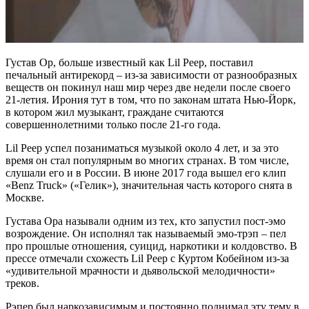
Густав Ор, больше известный как Lil Peep, поставил
печальный антирекорд – из-за зависимости от разнообразных
веществ он покинул наш мир через две недели после своего
21-летия. Ирония тут в том, что по законам штата Нью-Йорк,
в котором жил музыкант, граждане считаются
совершеннолетними только после 21-го года.
Lil Peep успел позаниматься музыкой около 4 лет, и за это
время он стал популярным во многих странах. В том числе,
слушали его и в России. В июне 2017 года вышел его клип
«Benz Truck» («Гелик»), значительная часть которого снята в
Москве.
Густава Ора называли одним из тех, кто запустил пост-эмо
возрождение. Он исполнял так называемый эмо-трэп – пел
про прошлые отношения, суицид, наркотики и колдовство. В
прессе отмечали схожесть Lil Peep с Куртом Кобейном из-за
«удивительной мрачности и дьявольской мелодичности»
треков.
Рэпер был наркозависимым и постоянно поднимал эту тему в