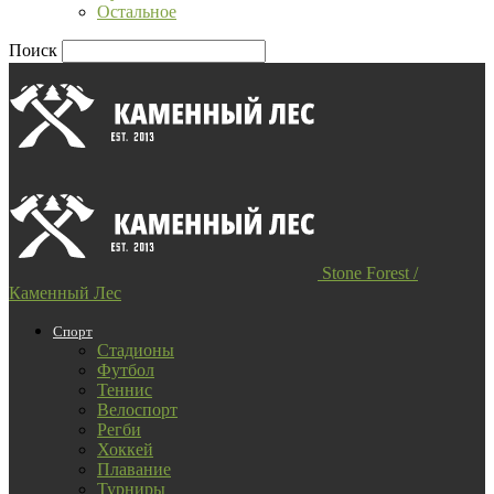
Остальное
Поиск
Stone Forest /
Каменный Лес
Спорт
Стадионы
Футбол
Теннис
Велоспорт
Регби
Хоккей
Плавание
Турниры