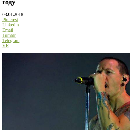
году
03.01.2018
Pinterest
Linkedin
Email
Tumblr
Telegram
VK