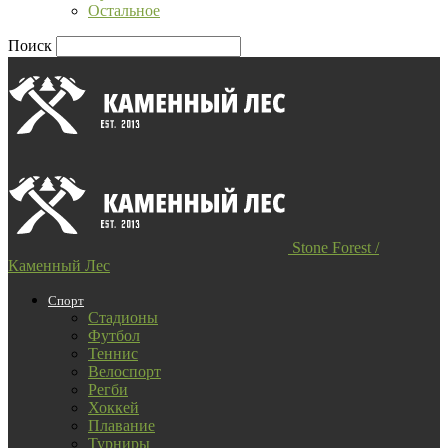
Остальное
Поиск
Stone Forest /
Каменный Лес
Спорт
Стадионы
Футбол
Теннис
Велоспорт
Регби
Хоккей
Плавание
Турниры