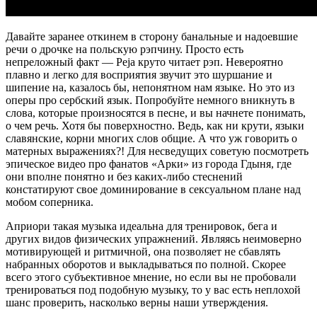
Давайте заранее откинем в сторону банальные и надоевшие
речи о дрочке на польскую рэпчину. Просто есть
непреложный факт — Peja круто читает рэп. Невероятно
плавно и легко для восприятия звучит это шуршание и
шипение на, казалось бы, непонятном нам языке. Но это из
оперы про сербский язык. Попробуйте немного вникнуть в
слова, которые произносятся в песне, и вы начнете понимать,
о чем речь. Хотя бы поверхностно. Ведь, как ни крути, языки
славянские, корни многих слов общие. А что уж говорить о
матерных выражениях?! Для несведущих советую посмотреть
эпическое видео про фанатов «Арки» из города Гдыня, где
они вполне понятно и без каких-либо стеснений
констатируют свое доминирование в сексуальном плане над
мобом соперника.
Априори такая музыка идеальна для тренировок, бега и
других видов физических упражнений. Являясь неимоверно
мотивирующей и ритмичной, она позволяет не сбавлять
набранных оборотов и выкладываться по полной. Скорее
всего этого субъективное мнение, но если вы не пробовали
тренироваться под подобную музыку, то у вас есть неплохой
шанс проверить, насколько верны наши утверждения.