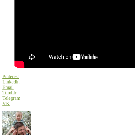
Pinterest
Linkedin
Email
Tumblr
Telegram
VK