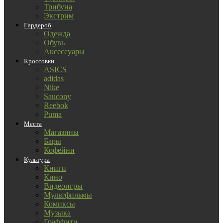
Трибуна
Экстрим
Гардероб
Одежда
Обувь
Аксессуары
Кроссовки
ASICS
adidas
Nike
Saucony
Reebok
Puma
Места
Магазины
Бары
Кофейни
Культура
Книги
Кино
Видеоигры
Мультфильмы
Комиксы
Музыка
Граффити