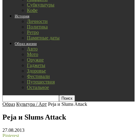
Субкультуры
Кофе
История
Личности
Политика
Ретро
Памятные даты
Образ жизни
Авто
Мото
Оружие
Гаджеты
Здоровье
Фестивали
Путешествия
Остальное
Образ
Культура / Арт
Peja и Slums Attack
Peja и Slums Attack
27.08.2013
Pinterest