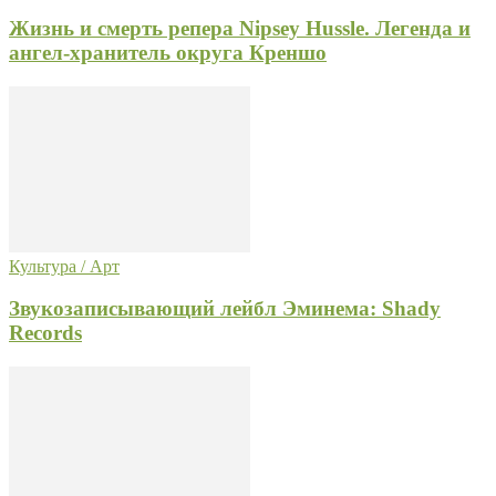
Жизнь и смерть репера Nipsey Hussle. Легенда и
ангел-хранитель округа Креншо
Культура / Арт
Звукозаписывающий лейбл Эминема: Shady
Records