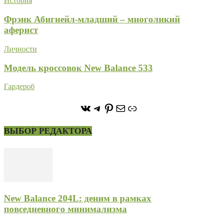
История
Фрэнк Абигнейл-младший – многоликий
аферист
Личности
Модель кроссовок New Balance 533
Гардероб
https://vk.com/stone_forest_
https://t.me/stoneforest
https://ru.pinterest.com/
Почта
Ссылка
ВЫБОР РЕДАКТОРА
New Balance 204L: деним в рамках
повседневного минимализма