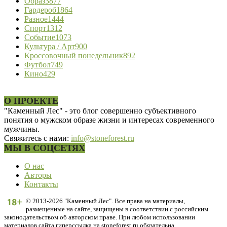
Образ
3877
Гардероб
1864
Разное
1444
Спорт
1312
Событие
1073
Культура / Арт
900
Кроссовочный понедельник
892
Футбол
749
Кино
429
О ПРОЕКТЕ
"Каменный Лес" - это блог совершенно субъективного
понятия о мужском образе жизни и интересах современного
мужчины.
Свяжитесь с нами:
info@stoneforest.ru
МЫ В СОЦСЕТЯХ
О нас
Авторы
Контакты
© 2013-2026 "Каменный Лес". Все права на материалы,
размещенные на сайте, защищены в соответствии с российским
законодательством об авторском праве. При любом использовании
материалов сайта гиперссылка на stoneforest.ru обязательна.