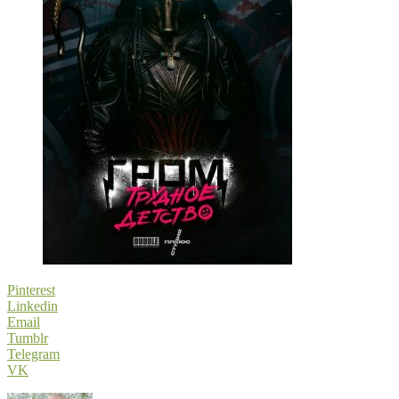
Pinterest
Linkedin
Email
Tumblr
Telegram
VK