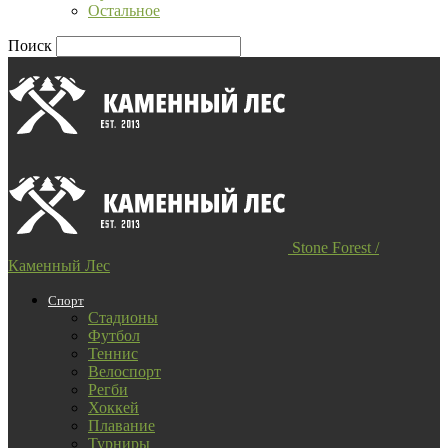
Остальное
Поиск
Stone Forest /
Каменный Лес
Спорт
Стадионы
Футбол
Теннис
Велоспорт
Регби
Хоккей
Плавание
Турниры