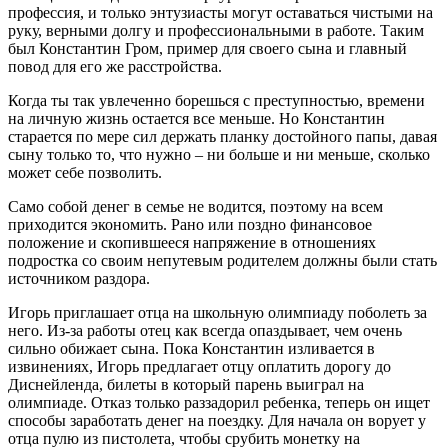
профессия, и только энтузиасты могут оставаться чистыми на
руку, верными долгу и профессиональными в работе. Таким
был Константин Гром, пример для своего сына и главный
повод для его же расстройства.
Когда ты так увлеченно борешься с преступностью, времени
на личную жизнь остается все меньше. Но Константин
старается по мере сил держать планку достойного папы, давая
сыну только то, что нужно – ни больше и ни меньше, сколько
может себе позволить.
Само собой денег в семье не водится, поэтому на всем
приходится экономить. Рано или поздно финансовое
положение и скопившееся напряжение в отношениях
подростка со своим непутевым родителем должны были стать
источником раздора.
Игорь приглашает отца на школьную олимпиаду поболеть за
него. Из-за работы отец как всегда опаздывает, чем очень
сильно обижает сына. Пока Константин изливается в
извинениях, Игорь предлагает отцу оплатить дорогу до
Диснейленда, билеты в который парень выиграл на
олимпиаде. Отказ только раззадорил ребенка, теперь он ищет
способы заработать денег на поездку. Для начала он ворует у
отца пулю из пистолета, чтобы срубить монетку на