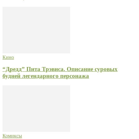
Кино
“Дредд” Пита Трэвиса. Описание суровых
будней легендарного персонажа
Комиксы