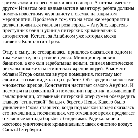
зрительском интересе мальчишек со двора. А потом вместе с
другом Игнатом они ввязываются в авантюру: ребята должны
помочь известному журналисту в съемке на закрытом
мероприятии. Проблема в том, что на этом же мероприятии
должен появиться главная гроза города – Анубис, каратель
преступных банд и убийца питерских криминальных
авторитетов. Кстати, за Анабисом уже которых месяц
гоняется Константин Гром.
Отцу и сыну, не сговариваясь, пришлось оказаться в одном и
том же месте, но с разной целью. Милиционер ловил
бандитов, а его сын зарабатывал деньги, снимая мистические
ритуалы похожих на египетских жрецов людей. В момент
облавы Игорь оказался внутри помещения, поэтому мог
своими глазами видеть отца в работе. Обезвредив с коллегами
множество жрецов, Константин настигает самого Анубиса. И
несмотря на развеянный в помещении наркотик, вызывающий
галлюцинации, отчаянный питерский опер сумел обезвредить
главаря “египетской” банды с берегов Невы. Какого было
удивление Грома-старшего, когда под маской злодея оказалась
его начальница, посчитавшая, что отчаянное время предлагает
отчаянные методы борьбы с бандитами. Радикальное и
жестокое уничтожение криминальных шаек очистило воздух
Санкт-Петербурга.