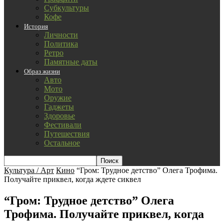
Субкультуры
Кофе
История
Личности
Политика
Ретро
Памятные даты
Образ жизни
Авто
Мото
Оружие
Гаджеты
Здоровье
Фестивали
Путешествия
Остальное
Культура / Арт
Кино
“Гром: Трудное детство” Олега Трофима.
Получайте приквел, когда ждете сиквел
“Гром: Трудное детство” Олега
Трофима. Получайте приквел, когда