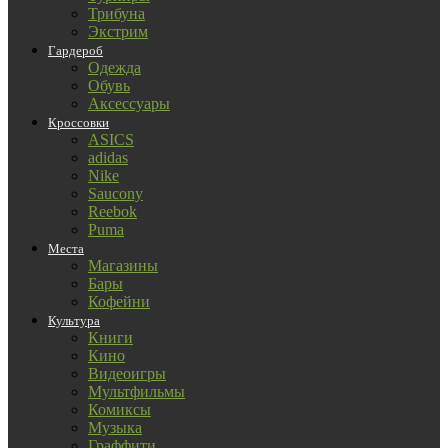
Трибуна
Экстрим
Гардероб
Одежда
Обувь
Аксессуары
Кроссовки
ASICS
adidas
Nike
Saucony
Reebok
Puma
Места
Магазины
Бары
Кофейни
Культура
Книги
Кино
Видеоигры
Мультфильмы
Комиксы
Музыка
Граффити