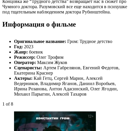
Концовка же “Трудного детства” возвращает нас в сюжет про
Чумного доктора. Разумовский все еще находится в психушке
под тщательным наблюдением доктора Рубинштейна.
Информация о фильме
Оригинальное название:
Гром: Трудное детство
Год:
2023
Жанр:
боевик
Режиссер:
Олег Трофим
Оператор:
Максим Жуков
Сценаристы:
Артем Габрелянов, Евгений Федотов,
Екатерина Краснер
Актеры:
Кай Гетц, Сергей Марин, Алексей
Ведерников, Владимир Яганов, Даниил Воробьев,
Ирина Розанова, Антон Адасинский, Олег Ягодин,
Михаил Парыгин, Алексей Тахаров
1
of 8