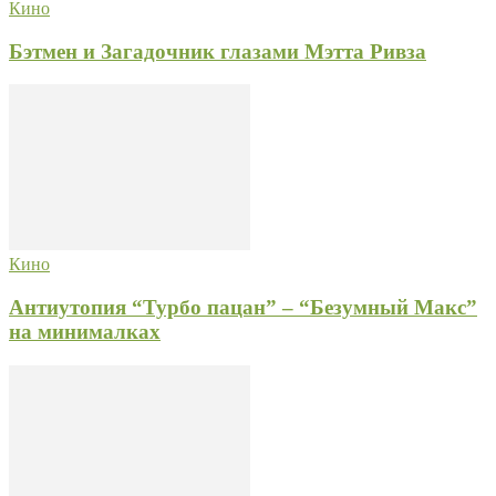
Кино
Бэтмен и Загадочник глазами Мэтта Ривза
Кино
Антиутопия “Турбо пацан” – “Безумный Макс”
на минималках