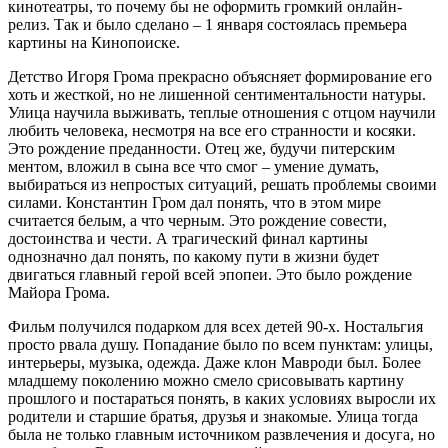
кинотеатры, то почему бы не оформить громкий онлайн-
релиз. Так и было сделано – 1 января состоялась премьера
картины на Кинопоиске.
Детство Игоря Грома прекрасно объясняет формирование его
хоть и жесткой, но не лишенной сентиментальности натуры.
Улица научила выживать, теплые отношения с отцом научили
любить человека, несмотря на все его странности и косяки.
Это рождение преданности. Отец же, будучи питерским
ментом, вложил в сына все что смог – умение думать,
выбираться из непростых ситуаций, решать проблемы своими
силами. Константин Гром дал понять, что в этом мире
считается белым, а что черным. Это рождение совести,
достоинства и чести. А трагический финал картины
однозначно дал понять, по какому пути в жизни будет
двигаться главный герой всей эпопеи. Это было рождение
Майора Грома.
Фильм получился подарком для всех детей 90-х. Ностальгия
просто рвала душу. Попадание было по всем пунктам: улицы,
интерьеры, музыка, одежда. Даже клон Мавроди был. Более
младшему поколению можно смело срисовывать картину
прошлого и постараться понять, в каких условиях выросли их
родители и старшие братья, друзья и знакомые. Улица тогда
была не только главным источником развлечения и досуга, но