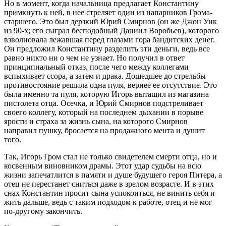
Но в момент, когда начальница предлагает Константину
примкнуть к ней, в нее стреляет один из напарников Грома-
старшего. Это был дерзкий Юрий Смирнов (он же Джон Уик
из 90-х; его сыграл бесподобный Даниил Воробьев), которого
взволновала лежавшая перед глазами гора бандитских денег.
Он предложил Константину разделить эти деньги, ведь все
равно никто ни о чем не узнает. Но получил в ответ
принципиальный отказ, после чего между коллегами
вспыхивает ссора, а затем и драка. Дошедшее до стрельбы
противостояние решила одна пуля, вернее ее отсутствие. Это
была именно та пуля, которую Игорь вытащил из магазина
пистолета отца. Осечка, и Юрий Смирнов подстреливает
своего коллегу, который на последнем дыхании в порыве
ярости и страха за жизнь сына, на которого Смирнов
направил пушку, бросается на продажного мента и душит
того.
Так, Игорь Гром стал не только свидетелем смерти отца, но и
косвенным виновником драмы. Этот удар судьбы на всю
жизни запечатлится в памяти и душе будущего героя Питера, а
отец не перестанет сниться даже в зрелом возрасте. И в этих
снах Константин просит сына успокоиться, не винить себя и
жить дальше, ведь с таким подходом к работе, отец и не мог
по-другому закончить.