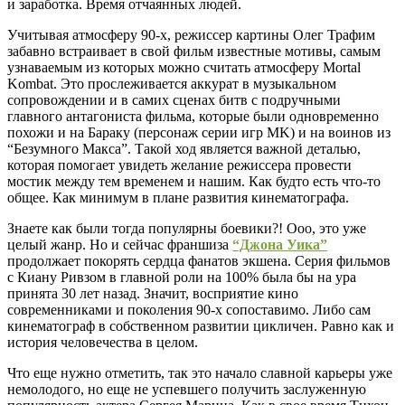
и заработка. Время отчаянных людей.
Учитывая атмосферу 90-х, режиссер картины Олег Трафим
забавно встраивает в свой фильм известные мотивы, самым
узнаваемым из которых можно считать атмосферу Mortal
Kombat. Это прослеживается аккурат в музыкальном
сопровождении и в самих сценах битв с подручными
главного антагониста фильма, которые были одновременно
похожи и на Бараку (персонаж серии игр MK) и на воинов из
“Безумного Макса”. Такой ход является важной деталью,
которая помогает увидеть желание режиссера провести
мостик между тем временем и нашим. Как будто есть что-то
общее. Как минимум в плане развития кинематографа.
Знаете как были тогда популярны боевики?! Ооо, это уже
целый жанр. Но и сейчас франшиза
“Джона Уика”
продолжает покорять сердца фанатов экшена. Серия фильмов
с Киану Ривзом в главной роли на 100% была бы на ура
принята 30 лет назад. Значит, восприятие кино
современниками и поколения 90-х сопоставимо. Либо сам
кинематограф в собственном развитии цикличен. Равно как и
история человечества в целом.
Что еще нужно отметить, так это начало славной карьеры уже
немолодого, но еще не успевшего получить заслуженную