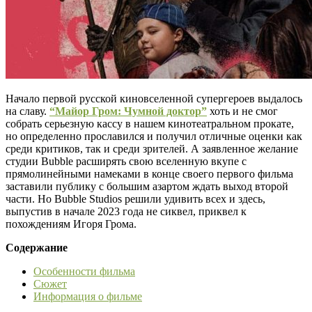
Начало первой русской киновселенной супергероев выдалось
на славу.
“Майор Гром: Чумной доктор”
хоть и не смог
собрать серьезную кассу в нашем кинотеатральном прокате,
но определенно прославился и получил отличные оценки как
среди критиков, так и среди зрителей. А заявленное желание
студии Bubble расширять свою вселенную вкупе с
прямолинейными намеками в конце своего первого фильма
заставили публику с большим азартом ждать выход второй
части. Но Bubble Studios решили удивить всех и здесь,
выпустив в начале 2023 года не сиквел, приквел к
похождениям Игоря Грома.
Содержание
Особенности фильма
Сюжет
Информация о фильме