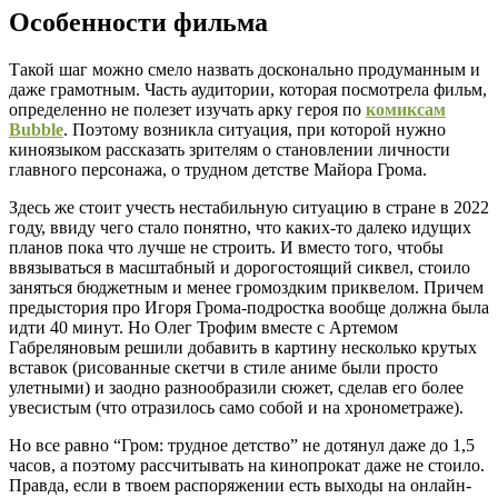
Особенности фильма
Такой шаг можно смело назвать досконально продуманным и
даже грамотным. Часть аудитории, которая посмотрела фильм,
определенно не полезет изучать арку героя по
комиксам
Bubble
. Поэтому возникла ситуация, при которой нужно
киноязыком рассказать зрителям о становлении личности
главного персонажа, о трудном детстве Майора Грома.
Здесь же стоит учесть нестабильную ситуацию в стране в 2022
году, ввиду чего стало понятно, что каких-то далеко идущих
планов пока что лучше не строить. И вместо того, чтобы
ввязываться в масштабный и дорогостоящий сиквел, стоило
заняться бюджетным и менее громоздким приквелом. Причем
предыстория про Игоря Грома-подростка вообще должна была
идти 40 минут. Но Олег Трофим вместе с Артемом
Габреляновым решили добавить в картину несколько крутых
вставок (рисованные скетчи в стиле аниме были просто
улетными) и заодно разнообразили сюжет, сделав его более
увесистым (что отразилось само собой и на хронометраже).
Но все равно “Гром: трудное детство” не дотянул даже до 1,5
часов, а поэтому рассчитывать на кинопрокат даже не стоило.
Правда, если в твоем распоряжении есть выходы на онлайн-