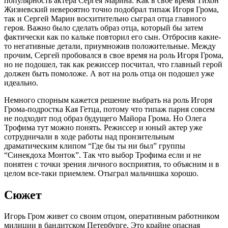
популярность актера Сергея Марина. Как в свое время Тихон
Жизневский невероятно точно подобрал типаж Игоря Грома,
так и Сергей Марин восхитительно сыграл отца главного
героя. Важно было сделать образ отца, который бы затем
фактически как по кальке повторил его сын. Отбросив какие-
то негативные детали, приумножив положительные. Между
прочим, Сергей пробовался в свое время на роль Игоря Грома,
но не подошел, так как режиссер посчитал, что главный герой
должен быть помоложе. А вот на роль отца он подошел уже
идеально.
Немного спорным кажется решение выбрать на роль Игоря
Грома-подростка Кая Гетца, потому что типаж парня совсем
не подходит под образ будущего Майора Грома. Но Олега
Трофима тут можно понять. Режиссер и юный актер уже
сотрудничали в ходе работы над пронзительным
драматическим клипом “Где бы ты ни был” группы
“Синекдоха Монток”. Так что выбор Трофима если и не
понятен с точки зрения личного восприятия, то объясним и в
целом все-таки приемлем. Отыграл мальчишка хорошо.
Сюжет
Игорь Гром живет со своим отцом, оперативным работником
милиции в бандитском Петербурге. Это крайне опасная