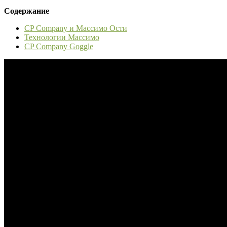
Содержание
CP Company и Массимо Ости
Технологии Массимо
CP Company Goggle