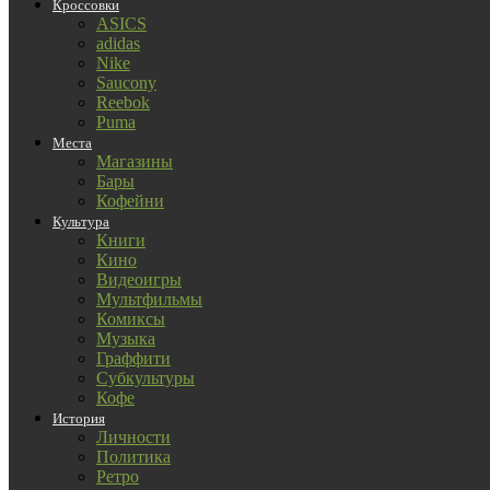
Кроссовки
ASICS
adidas
Nike
Saucony
Reebok
Puma
Места
Магазины
Бары
Кофейни
Культура
Книги
Кино
Видеоигры
Мультфильмы
Комиксы
Музыка
Граффити
Субкультуры
Кофе
История
Личности
Политика
Ретро