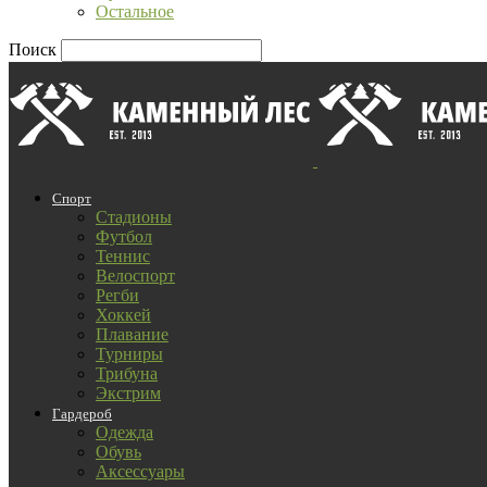
Остальное
Поиск
Спорт
Стадионы
Футбол
Теннис
Велоспорт
Регби
Хоккей
Плавание
Турниры
Трибуна
Экстрим
Гардероб
Одежда
Обувь
Аксессуары