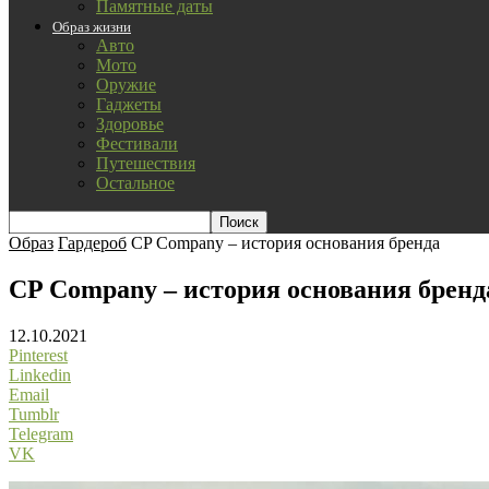
Памятные даты
Образ жизни
Авто
Мото
Оружие
Гаджеты
Здоровье
Фестивали
Путешествия
Остальное
Образ
Гардероб
CP Company – история основания бренда
CP Company – история основания бренд
12.10.2021
Pinterest
Linkedin
Email
Tumblr
Telegram
VK