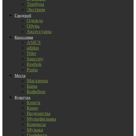
Трибуна
Экстрим
Гардероб
Одежда
Обувь
Аксессуары
Кроссовки
ASICS
adidas
Nike
Saucony
Reebok
Puma
Места
Магазины
Бары
Кофейни
Культура
Книги
Кино
Видеоигры
Мультфильмы
Комиксы
Музыка
Граффити