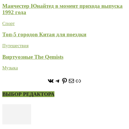
Манчестер Юнайтед в момент прихода выпуска
1992 года
Спорт
Топ-5 городов Китая для поездки
Путешествия
Виртуозные The Qemists
Музыка
https://vk.com/stone_forest_
https://t.me/stoneforest
https://ru.pinterest.com/
Почта
Ссылка
ВЫБОР РЕДАКТОРА