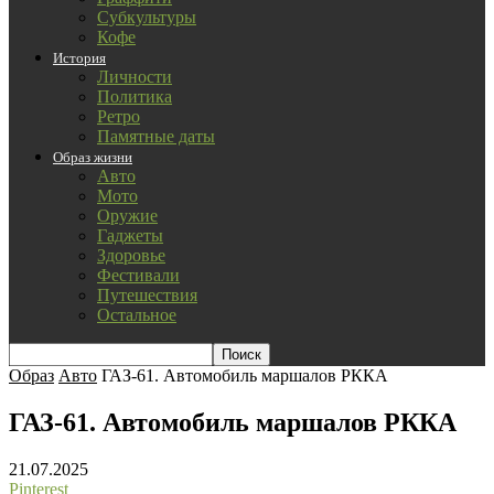
Субкультуры
Кофе
История
Личности
Политика
Ретро
Памятные даты
Образ жизни
Авто
Мото
Оружие
Гаджеты
Здоровье
Фестивали
Путешествия
Остальное
Образ
Авто
ГАЗ-61. Автомобиль маршалов РККА
ГАЗ-61. Автомобиль маршалов РККА
21.07.2025
Pinterest