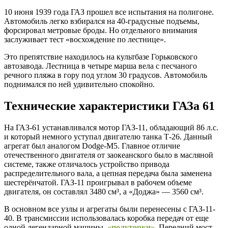
10 июня 1939 года ГАЗ прошел все испытания на полигоне.
Автомобиль легко взбирался на 40-градусные подъемы,
форсировал метровые броды. Но отдельного внимания
заслуживает тест «восхождение по лестнице».
Это препятствие находилось на культбазе Горьковского
автозавода. Лестница в четыре марша вела с песчаного
речного пляжа в гору под углом 30 градусов. Автомобиль
поднимался по ней удивительно спокойно.
Технические характеристики ГАЗа 61
На ГАЗ-61 устанавливался мотор ГАЗ-11, обладающий 86 л.с.
и который немного уступал двигателю танка Т-26. Данный
агрегат был аналогом Dodge-M5. Главное отличие
отечественного двигателя от заокеанского было в масляной
системе, также отличалось устройство привода
распределительного вала, а цепная передача была заменена
шестерёнчатой. ГАЗ-11 проигрывал в рабочем объеме
двигателя, он составлял 3480 см³, а «Доджа» — 3560 см³.
В основном все узлы и агрегаты были перенесены с ГАЗ-11-
40. В трансмиссии использовалась коробка передач от еще
одной легендарной машины,
«полуторки»
. Передний мост