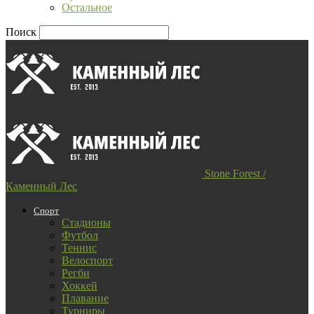
Остальное
Поиск
Stone Forest /
Каменный Лес
Спорт
Стадионы
Футбол
Теннис
Велоспорт
Регби
Хоккей
Плавание
Турниры