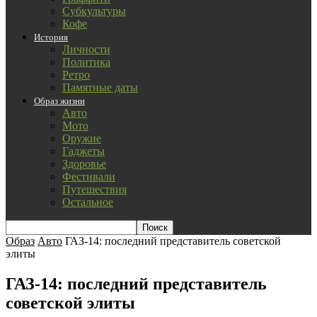
Субкультуры
Кофе
История
Личности
Политика
Ретро
Памятные даты
Образ жизни
Авто
Мото
Оружие
Гаджеты
Здоровье
Фестивали
Путешествия
Остальное
Образ
Авто
ГАЗ-14: последний представитель советской
элиты
ГАЗ-14: последний представитель
советской элиты