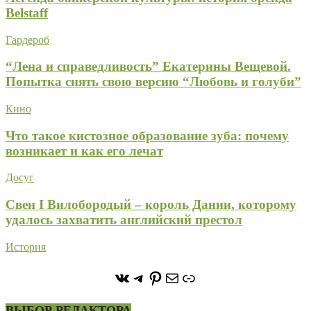
Belstaff
Гардероб
“Лена и справедливость” Екатерины Вещевой.
Попытка снять свою версию “Любовь и голуби”
Кино
Что такое кистозное образование зуба: почему
возникает и как его лечат
Досуг
Свен I Вилобородый – король Дании, которому
удалось захватить английский престол
История
https://vk.com/stone_forest_
https://t.me/stoneforest
https://ru.pinterest.com/
Почта
Ссылка
ВЫБОР РЕДАКТОРА