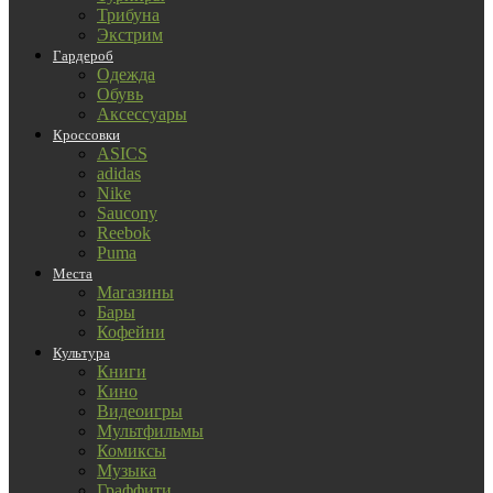
Трибуна
Экстрим
Гардероб
Одежда
Обувь
Аксессуары
Кроссовки
ASICS
adidas
Nike
Saucony
Reebok
Puma
Места
Магазины
Бары
Кофейни
Культура
Книги
Кино
Видеоигры
Мультфильмы
Комиксы
Музыка
Граффити