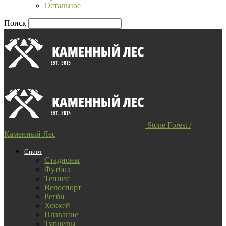
Остальное
Поиск
Stone Forest /
Каменный Лес
Спорт
Стадионы
Футбол
Теннис
Велоспорт
Регби
Хоккей
Плавание
Турниры