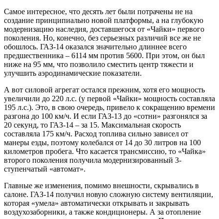
Самое интересное, что десять лет были потрачены не на
создание принципиально новой платформы, а на глубокую
модернизацию наследия, доставшегося от «Чайки» первого
поколения. Но, конечно, без серьезных различий все же не
обошлось. ГАЗ-14 оказался значительно длиннее всего
предшественника – 6114 мм против 5600. При этом, он был
ниже на 95 мм, что позволило сместить центр тяжести и
улучшить аэродинамические показатели.
А вот силовой агрегат остался прежним, хотя его мощность
увеличили до 220 л.с. (у первой «Чайки» мощность составляла
195 л.с.). Это, в свою очередь, привело к сокращению времени
разгона до 100 км/ч. И если ГАЗ-13 до «сотни» разгонялся за
20 секунд, то ГАЗ-14 – за 15. Максимальная скорость
составляла 175 км/ч. Расход топлива сильно зависел от
манеры езды, поэтому колебался от 14 до 30 литров на 100
километров пробега. Что касается трансмиссию, то «Чайка»
второго поколения получила модернизированный 3-
ступенчатый «автомат».
Главные же изменения, помимо внешности, скрывались в
салоне. ГАЗ-14 получил новую сложную систему вентиляции,
которая «умела» автоматически открывать и закрывать
воздухозаборники, а также кондиционеры. А за отопление