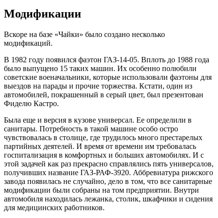
Модификации
Вскоре на базе «Чайки» было создано несколько
модификаций.
В 1982 году появился фаэтон ГАЗ-14-05. Вплоть до 1988 года
было выпущено 15 таких машин. Их особенно полюбили
советские военачальники, которые использовали фаэтоны для
выездов на парады и прочие торжества. Кстати, один из
автомобилей, покрашенный в серый цвет, был презентован
Фиделю Кастро.
Была еще и версия в кузове универсал. Ее определили в
санитары. Потребность в такой машине особо остро
чувствовалась в столице, где трудилось много престарелых
партийных деятелей. И время от времени им требовалась
госпитализация в комфортных и больших автомобилях. И с
этой задачей как раз прекрасно справлялись пять универсалов,
получивших название ГАЗ-РАФ-3920. Аббревиатура рижского
завода появилась не случайно, дело в том, что все санитарные
модификации были собраны на том предприятии. Внутри
автомобиля находилась лежанка, столик, шкафчики и сидения
для медицинских работников.