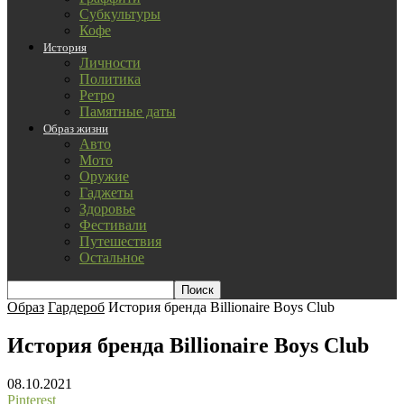
Субкультуры
Кофе
История
Личности
Политика
Ретро
Памятные даты
Образ жизни
Авто
Мото
Оружие
Гаджеты
Здоровье
Фестивали
Путешествия
Остальное
Образ
Гардероб
История бренда Billionaire Boys Club
История бренда Billionaire Boys Club
08.10.2021
Pinterest