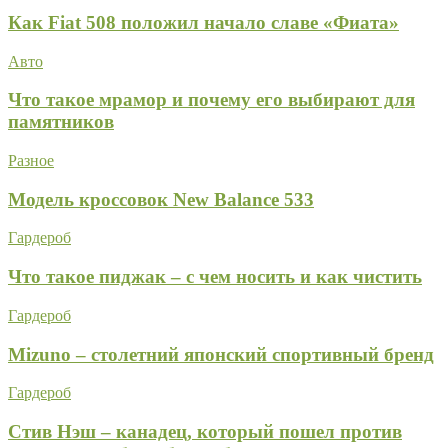
Как Fiat 508 положил начало славе «Фиата»
Авто
Что такое мрамор и почему его выбирают для
памятников
Разное
Модель кроссовок New Balance 533
Гардероб
Что такое пиджак – с чем носить и как чистить
Гардероб
Mizuno – столетний японский спортивный бренд
Гардероб
Стив Нэш – канадец, который пошел против