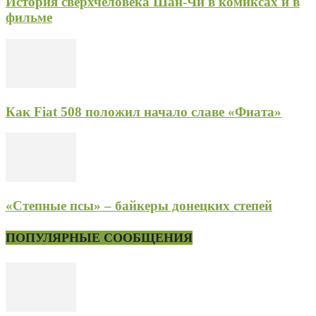
История сверхчеловека Шан-Чи в комиксах и в
фильме
Как Fiat 508 положил начало славе «Фиата»
«Степные псы» – байкеры донецких степей
ПОПУЛЯРНЫЕ СООБЩЕНИЯ