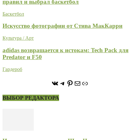
правил и выбрал баскетбол
Баскетбол
Искусство фотографии от Стива МакКарри
Культура / Арт
adidas возвращается к истокам: Tech Pack для
Predator и F50
Гардероб
https://vk.com/stone_forest_
https://t.me/stoneforest
https://ru.pinterest.com/
Почта
Ссылка
ВЫБОР РЕДАКТОРА