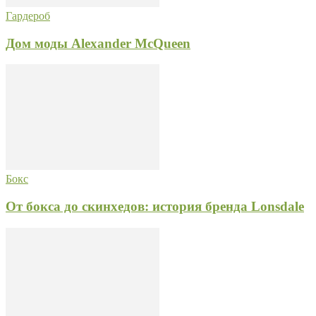
Гардероб
Дом моды Alexander McQueen
Бокс
От бокса до скинхедов: история бренда Lonsdale