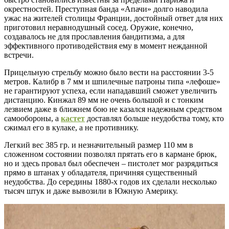
окрестностей. Преступная банда «Апачи» долго наводила
ужас на жителей столицы Франции, достойный ответ для них
приготовил неравнодушный сосед. Оружие, конечно,
создавалось не для прославления бандитизма, а для
эффективного противодействия ему в момент нежданной
встречи.
Прицельную стрельбу можно было вести на расстоянии 3-5
метров. Калибр в 7 мм и шпилечные патроны типа «лефоше»
не гарантируют успеха, если нападавший сможет увеличить
дистанцию. Кинжал 89 мм не очень большой и с тонким
лезвием даже в ближнем бою не казался надежным средством
самообороны, а
кастет
доставлял больше неудобства тому, кто
сжимал его в кулаке, а не противнику.
Легкий вес 385 гр. и незначительный размер 110 мм в
сложенном состоянии позволял прятать его в кармане брюк,
но и здесь провал был обеспечен – пистолет мог разрядиться
прямо в штанах у обладателя, причиняя существенный
неудобства. До середины 1880-х годов их сделали несколько
тысяч штук и даже вывозили в Южную Америку.