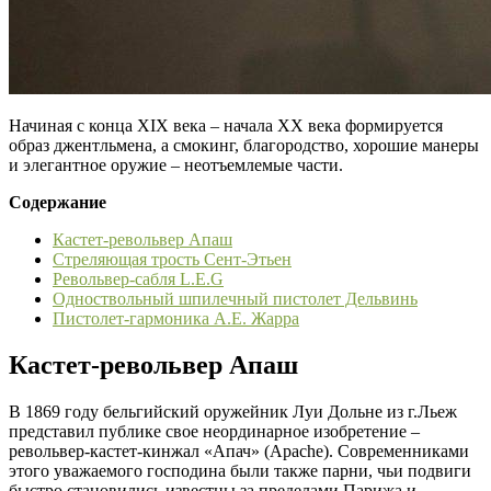
Начиная с конца XIX века – начала XX века формируется
образ джентльмена, а смокинг, благородство, хорошие манеры
и элегантное оружие – неотъемлемые части.
Содержание
Кастет-револьвер Апаш
Стреляющая трость Сент-Этьен
Револьвер-сабля L.E.G
Одноствольный шпилечный пистолет Дельвинь
Пистолет-гармоника А.Е. Жарра
Кастет-револьвер Апаш
В 1869 году бельгийский оружейник Луи Дольне из г.Льеж
представил публике свое неординарное изобретение –
револьвер-кастет-кинжал «Апач» (Apache). Современниками
этого уважаемого господина были также парни, чьи подвиги
быстро становились известны за пределами Парижа и