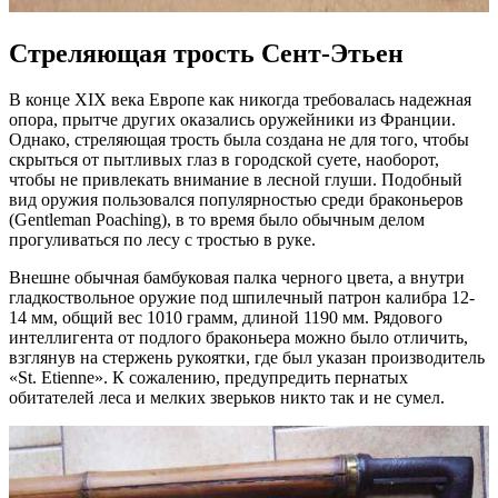
Стреляющая трость Сент-Этьен
В конце XIX века Европе как никогда требовалась надежная
опора, прытче других оказались оружейники из Франции.
Однако, стреляющая трость была создана не для того, чтобы
скрыться от пытливых глаз в городской суете, наоборот,
чтобы не привлекать внимание в лесной глуши. Подобный
вид оружия пользовался популярностью среди браконьеров
(Gentleman Poaching), в то время было обычным делом
прогуливаться по лесу с тростью в руке.
Внешне обычная бамбуковая палка черного цвета, а внутри
гладкоствольное оружие под шпилечный патрон калибра 12-
14 мм, общий вес 1010 грамм, длиной 1190 мм. Рядового
интеллигента от подлого браконьера можно было отличить,
взглянув на стержень рукоятки, где был указан производитель
«St. Etienne». К сожалению, предупредить пернатых
обитателей леса и мелких зверьков никто так и не сумел.