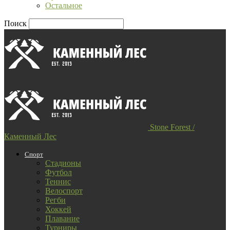
Остальное
Поиск
Stone Forest /
Каменный Лес
Спорт
Стадионы
Футбол
Теннис
Велоспорт
Регби
Хоккей
Плавание
Турниры