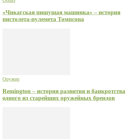
Образ
«Чикагская пишущая машинка» – история
пистолета-пулемета Томпсона
Оружие
Remington – история развития и банкротства
одного из старейших оружейных брендов