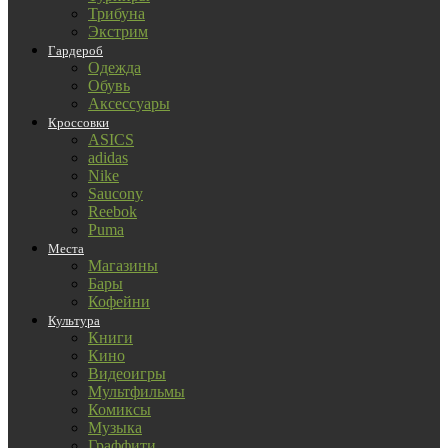
Трибуна
Экстрим
Гардероб
Одежда
Обувь
Аксессуары
Кроссовки
ASICS
adidas
Nike
Saucony
Reebok
Puma
Места
Магазины
Бары
Кофейни
Культура
Книги
Кино
Видеоигры
Мультфильмы
Комиксы
Музыка
Граффити