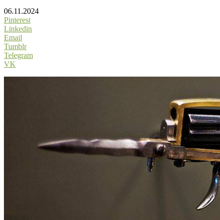
06.11.2024
Pinterest
Linkedin
Email
Tumblr
Telegram
VK