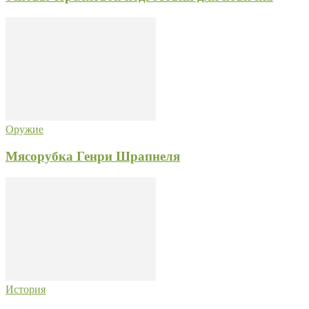
Оружие
Мясорубка Генри Шрапнеля
История