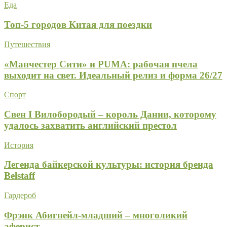
Еда
Топ-5 городов Китая для поездки
Путешествия
«Манчестер Сити» и PUMA: рабочая пчела
выходит на свет. Идеальный релиз и форма 26/27
Спорт
Свен I Вилобородый – король Дании, которому
удалось захватить английский престол
История
Легенда байкерской культуры: история бренда
Belstaff
Гардероб
Фрэнк Абигнейл-младший – многоликий
аферист