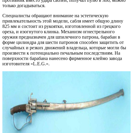
противник вместо удара саблей, получал пулю в лоб, можно
только догадываться.
Специалисты обращают внимание на эстетическую
привлекательность этой модели, сабля имеет общую длину
825 мм и состоит из рукоятки, изготовленной из грецкого
ореха, и изогнутого клинка. Механизм огнестрельного
оружия предназначен для шпилечного патрона, барабан в
форме цилиндра для шести патронов способен защитить от
случайных и резких движений владельца, которые могли бы
произвести к потенциально печальным последствиям. На
поверхности барабана нанесено фирменное клеймо завода
изготовителя «L.E.G.».