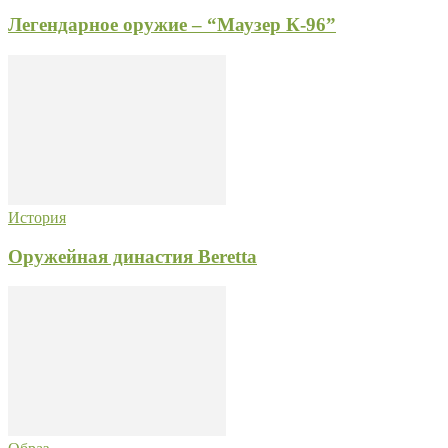
Легендарное оружие – “Маузер К-96”
История
Оружейная династия Beretta