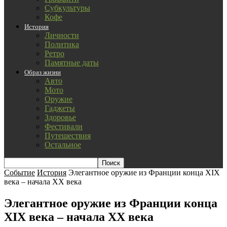
Субкультуры
Кофе
История
Личности
Политика
Ретро
Памятные даты
Образ жизни
Авто
Мото
Оружие
Гаджеты
Здоровье
Фестивали
Путешествия
Остальное
Событие
История
Элегантное оружие из Франции конца XIX
века – начала XX века
Элегантное оружие из Франции конца
XIX века – начала XX века