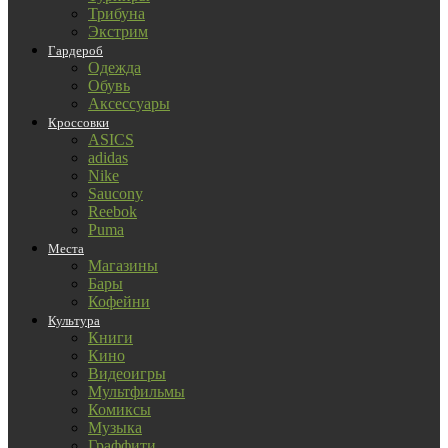
Трибуна
Экстрим
Гардероб
Одежда
Обувь
Аксессуары
Кроссовки
ASICS
adidas
Nike
Saucony
Reebok
Puma
Места
Магазины
Бары
Кофейни
Культура
Книги
Кино
Видеоигры
Мультфильмы
Комиксы
Музыка
Граффити