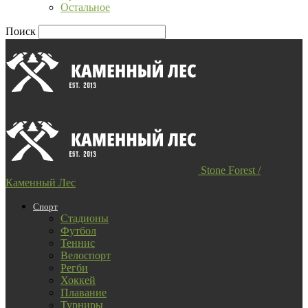
Остальное
Поиск
Stone Forest /
Каменный Лес
Спорт
Стадионы
Футбол
Теннис
Велоспорт
Регби
Хоккей
Плавание
Турниры