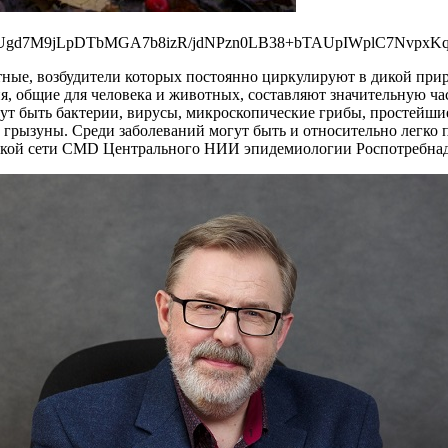
7M9jLpDTbMGA7b8izR/jdNPzn0LB38+bTAUpIWplC7NvpxKqPTj
ые, возбудители которых постоянно циркулируют в дикой природ
, общие для человека и животных, составляют значительную ча
огут быть бактерии, вирусы, микроскопические грибы, простейш
ые грызуны. Среди заболеваний могут быть и относительно легк
ской сети CMD Центрального НИИ эпидемиологии Роспотребнад