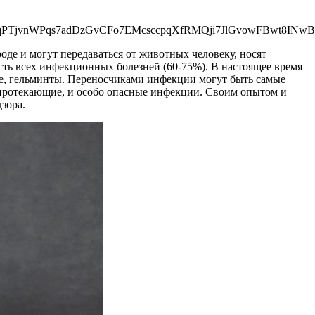
vnWPqs7adDzGvCFo7EMcsccpqXfRMQji7JlGvowFBwt8INwBBf
е и могут передаваться от животных человеку, носят
сть всех инфекционных болезней (60-75%). В настоящее время
ие, гельминты. Переносчиками инфекции могут быть самые
о протекающие, и особо опасные инфекции. Своим опытом и
зора.