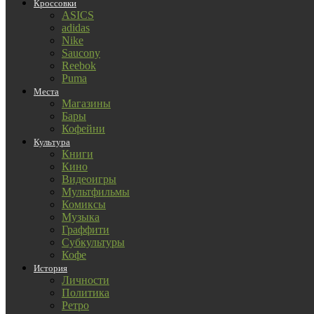
Кроссовки
ASICS
adidas
Nike
Saucony
Reebok
Puma
Места
Магазины
Бары
Кофейни
Культура
Книги
Кино
Видеоигры
Мультфильмы
Комиксы
Музыка
Граффити
Субкультуры
Кофе
История
Личности
Политика
Ретро