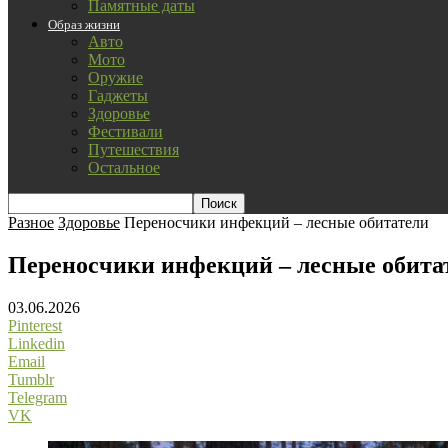
Памятные даты
Образ жизни
Авто
Мото
Оружие
Гаджеты
Здоровье
Фестивали
Путешествия
Остальное
Разное
Здоровье
Переносчики инфекций – лесные обитатели
Переносчики инфекций – лесные обита
03.06.2026
Pinterest
Linkedin
Email
Tumblr
Telegram
VK