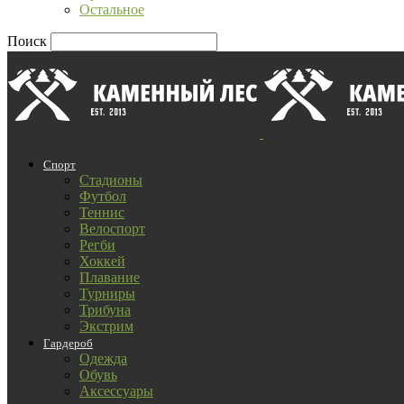
Остальное
Поиск
Спорт
Стадионы
Футбол
Теннис
Велоспорт
Регби
Хоккей
Плавание
Турниры
Трибуна
Экстрим
Гардероб
Одежда
Обувь
Аксессуары