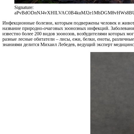
Signature:
aPvBdODnNJ4vXHILVAC0B4kuMJ2e1MbDGM8vHWs8BUgd
Инфекционные болезни, которым подвержены человек и животн
название природно-очаговых зоонозных инфекций. Заболевания
известно более 200 видов зоонозов, возбудителями которых м
разные лесные обитатели – лисы, ежи, белки, еноты, различн
знаниями делится Михаил Лебедев, ведущий эксперт медицин