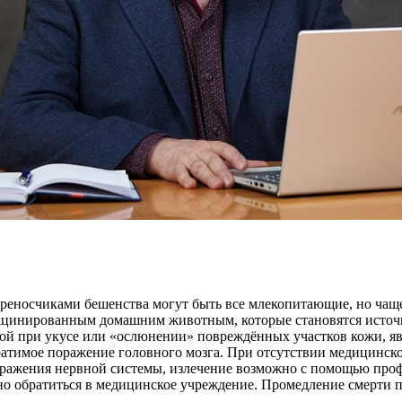
еносчиками бешенства могут быть все млекопитающие, но чаще в
кцинированным домашним животным, которые становятся источн
ой при укусе или «ослюнении» повреждённых участков кожи, яв
ратимое поражение головного мозга. При отсутствии медицинск
оражения нервной системы, излечение возможно с помощью про
но обратиться в медицинское учреждение. Промедление смерти 