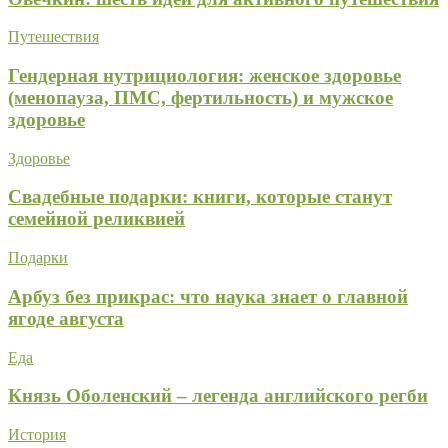
Путешествия
Гендерная нутрициология: женское здоровье
(менопауза, ПМС, фертильность) и мужское
здоровье
Здоровье
Свадебные подарки: книги, которые станут
семейной реликвией
Подарки
Арбуз без прикрас: что наука знает о главной
ягоде августа
Еда
Князь Оболенский – легенда английского регби
История