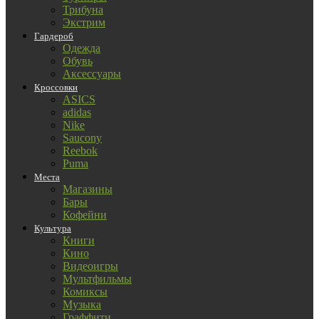
Трибуна
Экстрим
Гардероб
Одежда
Обувь
Аксессуары
Кроссовки
ASICS
adidas
Nike
Saucony
Reebok
Puma
Места
Магазины
Бары
Кофейни
Культура
Книги
Кино
Видеоигры
Мультфильмы
Комиксы
Музыка
Граффити