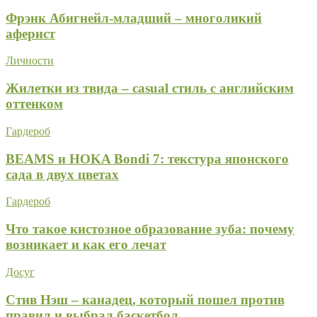
Фрэнк Абигнейл-младший – многоликий
аферист
Личности
Жилетки из твида – casual стиль с английским
оттенком
Гардероб
BEAMS и HOKA Bondi 7: текстура японского
сада в двух цветах
Гардероб
Что такое кистозное образование зуба: почему
возникает и как его лечат
Досуг
Стив Нэш – канадец, который пошел против
правил и выбрал баскетбол