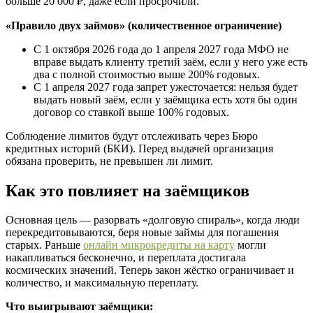
больше 20 000 ₽, даже если просрочили.
«Правило двух займов» (количественное ограничение)
С 1 октября 2026 года до 1 апреля 2027 года МФО не
вправе выдать клиенту третий заём, если у него уже есть
два с полной стоимостью выше 200% годовых.
С 1 апреля 2027 года запрет ужесточается: нельзя будет
выдать новый заём, если у заёмщика есть хотя бы один
договор со ставкой выше 100% годовых.
Соблюдение лимитов будут отслеживать через Бюро
кредитных историй (БКИ). Перед выдачей организация
обязана проверить, не превышен ли лимит.
Как это повлияет на заёмщиков
Основная цель — разорвать «долговую спираль», когда люди
перекредитовываются, беря новые займы для погашения
старых. Раньше
онлайн микрокредиты на карту
могли
накапливаться бесконечно, и переплата достигала
космических значений. Теперь закон жёстко ограничивает и
количество, и максимальную переплату.
Что выигрывают заёмщики: