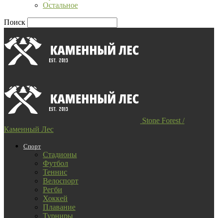
Остальное
Поиск
Stone Forest /
Каменный Лес
Спорт
Стадионы
Футбол
Теннис
Велоспорт
Регби
Хоккей
Плавание
Турниры