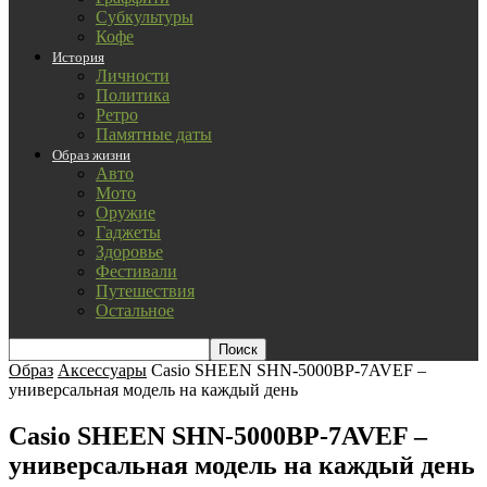
Субкультуры
Кофе
История
Личности
Политика
Ретро
Памятные даты
Образ жизни
Авто
Мото
Оружие
Гаджеты
Здоровье
Фестивали
Путешествия
Остальное
Образ
Аксессуары
Casio SHEEN SHN-5000BP-7AVEF –
универсальная модель на каждый день
Casio SHEEN SHN-5000BP-7AVEF –
универсальная модель на каждый день