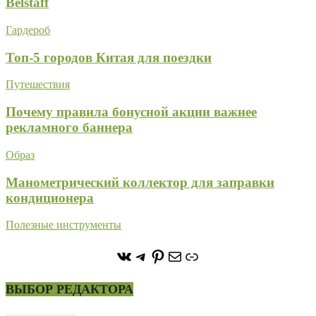
Belstaff
Гардероб
Топ-5 городов Китая для поездки
Путешествия
Почему правила бонусной акции важнее
рекламного баннера
Образ
Манометрический коллектор для заправки
кондиционера
Полезные инструменты
https://vk.com/stone_forest_
https://t.me/stoneforest
https://ru.pinterest.com/
Почта
Ссылка
ВЫБОР РЕДАКТОРА