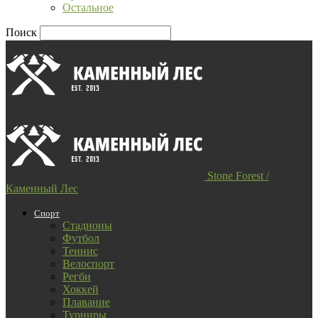
Остальное
Поиск
Stone Forest /
Каменный Лес
Спорт
Стадионы
Футбол
Теннис
Велоспорт
Регби
Хоккей
Плавание
Турниры