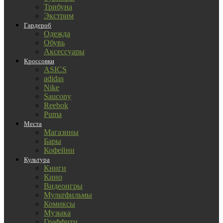
Трибуна
Экстрим
Гардероб
Одежда
Обувь
Аксессуары
Кроссовки
ASICS
adidas
Nike
Saucony
Reebok
Puma
Места
Магазины
Бары
Кофейни
Культура
Книги
Кино
Видеоигры
Мультфильмы
Комиксы
Музыка
Граффити