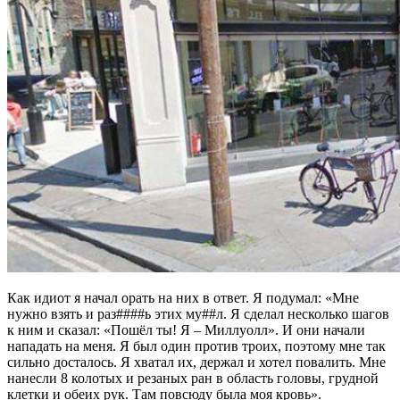
Как идиот я начал орать на них в ответ. Я подумал: «Мне
нужно взять и раз####ь этих му##л. Я сделал несколько шагов
к ним и сказал: «Пошёл ты! Я – Миллуолл». И они начали
нападать на меня. Я был один против троих, поэтому мне так
сильно досталось. Я хватал их, держал и хотел повалить. Мне
нанесли 8 колотых и резаных ран в область головы, грудной
клетки и обеих рук. Там повсюду была моя кровь».