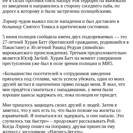
Не в силах противостоять напору Роя террористы выбежали
из заведения и направились в сторону соседнего паба, по
дороге к которому и были застрелены полицейскими.
Лэрнер чудом выжил после нападения и был доставлен в
больницу Святого Томаса в критическом состоянии.
5 июня полиция сообщила имена двух подозреваемых — это
27-летний Хурам Батт (британский гражданин, родившийся в
Пакистане) и 30-летний Рашид Редуан (ливийско-
марокканского происхождения). Третьим предположительно
является Юсеф Загбой. Хурам Батт на момент совершения
преступления уже был в поле зрения полиции и МИ5.
«Большинство посетителей и сотрудников заведения
прятались под столами, часть успела убежать, один из моих
друзей застыл в оцепенении прямо позади меня. Я знал, что
мне придётся схватиться с нападавшими, у меня были
хорошие шансы задержать их, пока полиция не приедет.
Мне пришлось защищать своих друзей и людей. Затем я
заметил, что у них есть то, что было похоже на жилеты со
взрывчаткой. Я попытался их задержать, и они напали. Это
случилось так быстро» – продолжает рассказывать Рой.
Когда Лэрнер пошел на поправку, друзья принесли ему
журнал с заголовком: «Научись бегать».