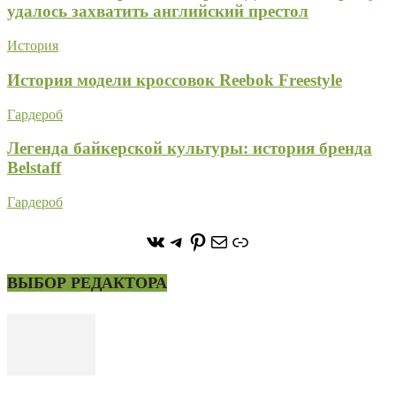
удалось захватить английский престол
История
История модели кроссовок Reebok Freestyle
Гардероб
Легенда байкерской культуры: история бренда
Belstaff
Гардероб
https://vk.com/stone_forest_
https://t.me/stoneforest
https://ru.pinterest.com/
Почта
Ссылка
ВЫБОР РЕДАКТОРА