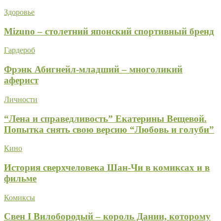
Здоровье
Mizuno – столетний японский спортивный бренд
Гардероб
Фрэнк Абигнейл-младший – многоликий
аферист
Личности
“Лена и справедливость” Екатерины Вещевой.
Попытка снять свою версию “Любовь и голуби”
Кино
История сверхчеловека Шан-Чи в комиксах и в
фильме
Комиксы
Свен I Вилобородый – король Дании, которому