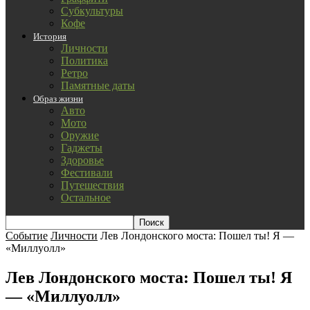
Субкультуры
Кофе
История
Личности
Политика
Ретро
Памятные даты
Образ жизни
Авто
Мото
Оружие
Гаджеты
Здоровье
Фестивали
Путешествия
Остальное
Событие
Личности
Лев Лондонского моста: Пошел ты! Я —
«Миллуолл»
Лев Лондонского моста: Пошел ты! Я
— «Миллуолл»