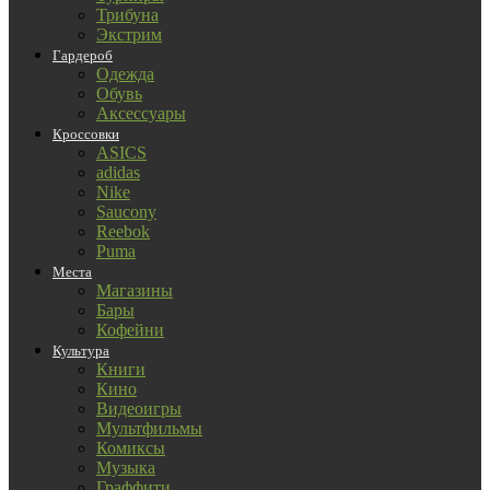
Трибуна
Экстрим
Гардероб
Одежда
Обувь
Аксессуары
Кроссовки
ASICS
adidas
Nike
Saucony
Reebok
Puma
Места
Магазины
Бары
Кофейни
Культура
Книги
Кино
Видеоигры
Мультфильмы
Комиксы
Музыка
Граффити