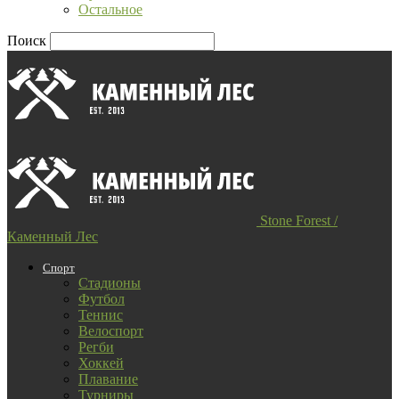
Остальное
Поиск
Stone Forest /
Каменный Лес
Спорт
Стадионы
Футбол
Теннис
Велоспорт
Регби
Хоккей
Плавание
Турниры