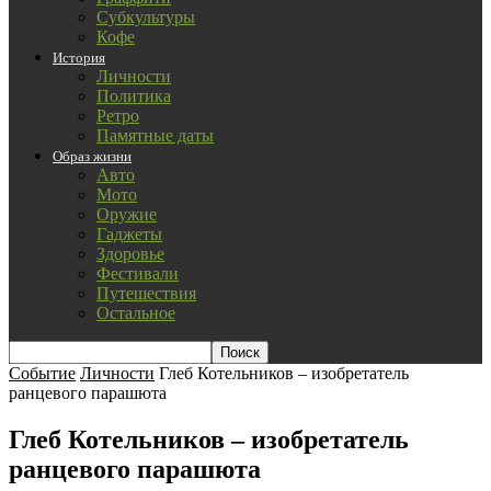
Субкультуры
Кофе
История
Личности
Политика
Ретро
Памятные даты
Образ жизни
Авто
Мото
Оружие
Гаджеты
Здоровье
Фестивали
Путешествия
Остальное
Событие
Личности
Глеб Котельников – изобретатель
ранцевого парашюта
Глеб Котельников – изобретатель
ранцевого парашюта