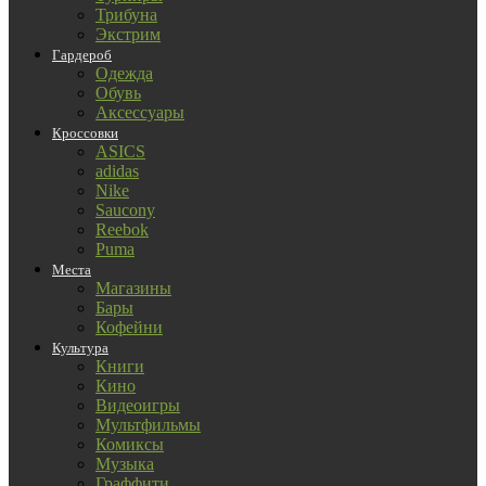
Трибуна
Экстрим
Гардероб
Одежда
Обувь
Аксессуары
Кроссовки
ASICS
adidas
Nike
Saucony
Reebok
Puma
Места
Магазины
Бары
Кофейни
Культура
Книги
Кино
Видеоигры
Мультфильмы
Комиксы
Музыка
Граффити