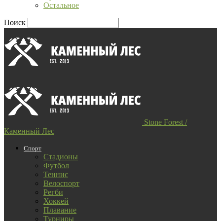
Остальное
Поиск
Stone Forest /
Каменный Лес
Спорт
Стадионы
Футбол
Теннис
Велоспорт
Регби
Хоккей
Плавание
Турниры