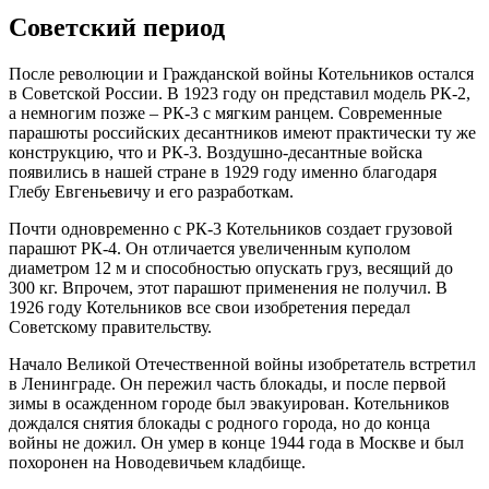
Советский период
После революции и Гражданской войны Котельников остался
в Советской России. В 1923 году он представил модель РК-2,
а немногим позже – РК-3 с мягким ранцем. Современные
парашюты российских десантников имеют практически ту же
конструкцию, что и РК-3. Воздушно-десантные войска
появились в нашей стране в 1929 году именно благодаря
Глебу Евгеньевичу и его разработкам.
Почти одновременно с РК-3 Котельников создает грузовой
парашют РК-4. Он отличается увеличенным куполом
диаметром 12 м и способностью опускать груз, весящий до
300 кг. Впрочем, этот парашют применения не получил. В
1926 году Котельников все свои изобретения передал
Советскому правительству.
Начало Великой Отечественной войны изобретатель встретил
в Ленинграде. Он пережил часть блокады, и после первой
зимы в осажденном городе был эвакуирован. Котельников
дождался снятия блокады с родного города, но до конца
войны не дожил. Он умер в конце 1944 года в Москве и был
похоронен на Новодевичьем кладбище.