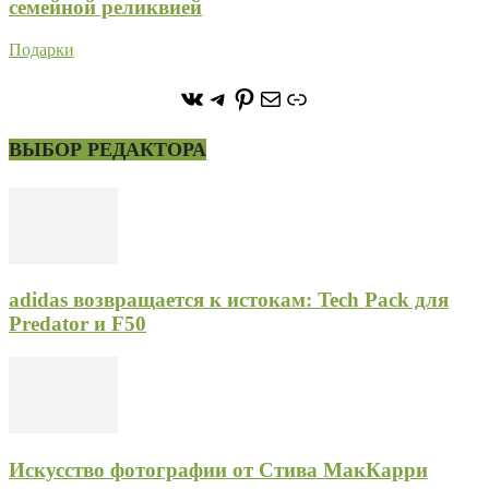
семейной реликвией
Подарки
https://vk.com/stone_forest_
https://t.me/stoneforest
https://ru.pinterest.com/
Почта
Ссылка
ВЫБОР РЕДАКТОРА
adidas возвращается к истокам: Tech Pack для
Predator и F50
Искусство фотографии от Стива МакКарри