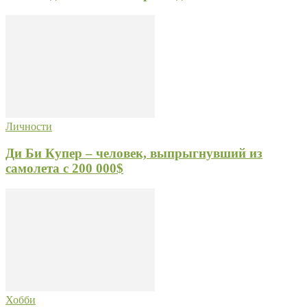
Личности
Ди Би Купер – человек, выпрыгнувший из
самолета с 200 000$
Хобби