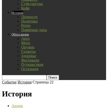
Субкультуры
Кофе
История
Личности
Политика
Ретро
Памятные даты
Образ жизни
Авто
Мото
Оружие
Гаджеты
Здоровье
Фестивали
Путешествия
Остальное
Событие
История
Страница 22
История
Акции