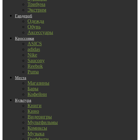
Трибуна
Экстрим
Гардероб
Одежда
Обувь
Аксессуары
Кроссовки
ASICS
adidas
Nike
Saucony
Reebok
Puma
Места
Магазины
Бары
Кофейни
Культура
Книги
Кино
Видеоигры
Мультфильмы
Комиксы
Музыка
Граффити