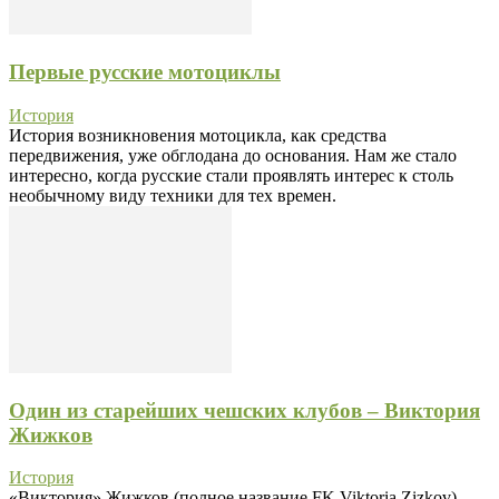
Первые русские мотоциклы
История
История возникновения мотоцикла, как средства
передвижения, уже обглодана до основания. Нам же стало
интересно, когда русские стали проявлять интерес к столь
необычному виду техники для тех времен.
Один из старейших чешских клубов – Виктория
Жижков
История
«Виктория» Жижков (полное название FK Viktoria Zizkov)