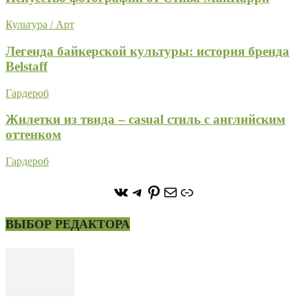
Культура / Арт
Легенда байкерской культуры: история бренда
Belstaff
Гардероб
Жилетки из твида – casual стиль с английским
оттенком
Гардероб
https://vk.com/stone_forest_
https://t.me/stoneforest
https://ru.pinterest.com/
Почта
Ссылка
ВЫБОР РЕДАКТОРА