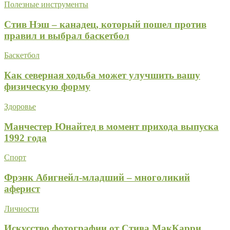
Полезные инструменты
Стив Нэш – канадец, который пошел против
правил и выбрал баскетбол
Баскетбол
Как северная ходьба может улучшить вашу
физическую форму
Здоровье
Манчестер Юнайтед в момент прихода выпуска
1992 года
Спорт
Фрэнк Абигнейл-младший – многоликий
аферист
Личности
Искусство фотографии от Стива МакКарри