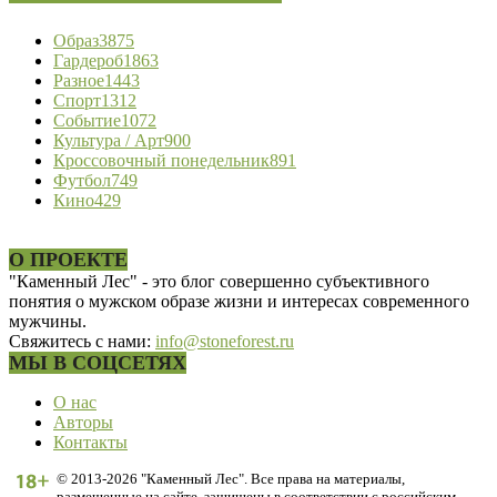
Образ
3875
Гардероб
1863
Разное
1443
Спорт
1312
Событие
1072
Культура / Арт
900
Кроссовочный понедельник
891
Футбол
749
Кино
429
О ПРОЕКТЕ
"Каменный Лес" - это блог совершенно субъективного
понятия о мужском образе жизни и интересах современного
мужчины.
Свяжитесь с нами:
info@stoneforest.ru
МЫ В СОЦСЕТЯХ
О нас
Авторы
Контакты
© 2013-2026 "Каменный Лес". Все права на материалы,
размещенные на сайте, защищены в соответствии с российским