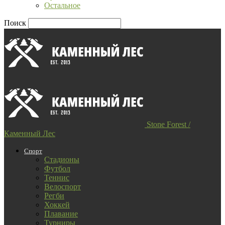
Остальное
Поиск
Stone Forest /
Каменный Лес
Спорт
Стадионы
Футбол
Теннис
Велоспорт
Регби
Хоккей
Плавание
Турниры