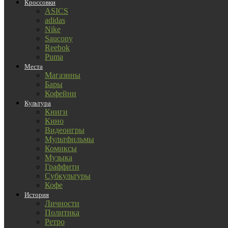
Кроссовки
ASICS
adidas
Nike
Saucony
Reebok
Puma
Места
Магазины
Бары
Кофейни
Культура
Книги
Кино
Видеоигры
Мультфильмы
Комиксы
Музыка
Граффити
Субкультуры
Кофе
История
Личности
Политика
Ретро