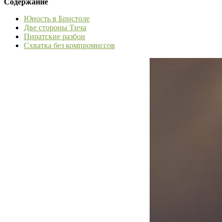
Содержание
Юность в Бристоле
Две стороны Тича
Пиратские разбои
Схватка без компромиссов