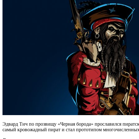
Эдвард Тич по прозвищу «Черная борода» прославился пиратск
самый кровожадный пират и стал прототипом многочисленных 