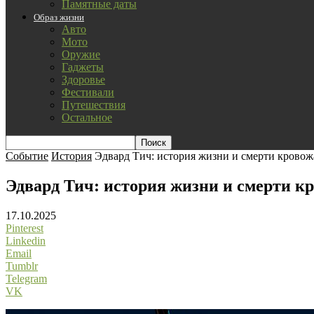
Памятные даты
Образ жизни
Авто
Мото
Оружие
Гаджеты
Здоровье
Фестивали
Путешествия
Остальное
Событие
История
Эдвард Тич: история жизни и смерти кровож
Эдвард Тич: история жизни и смерти к
17.10.2025
Pinterest
Linkedin
Email
Tumblr
Telegram
VK