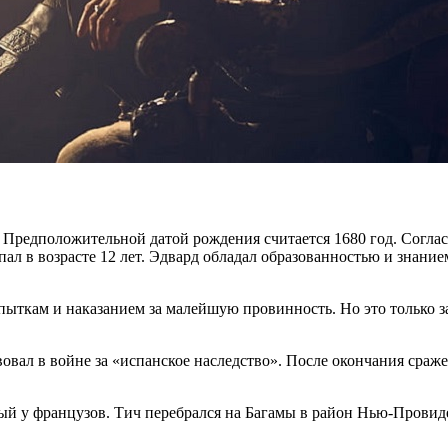
. Предположительной датой рождения считается 1680 год. Согла
пал в возрасте 12 лет. Эдвард обладал образованностью и знани
пыткам и наказанием за малейшую провинность. Но это только з
овал в войне за «испанское наследство». После окончания сраж
ый у французов. Тич перебрался на Багамы в район Нью-Провиде