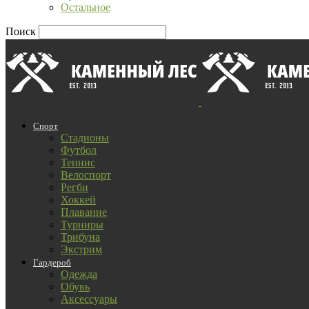
Остальное
Поиск
Спорт
Стадионы
Футбол
Теннис
Велоспорт
Регби
Хоккей
Плавание
Турниры
Трибуна
Экстрим
Гардероб
Одежда
Обувь
Аксессуары