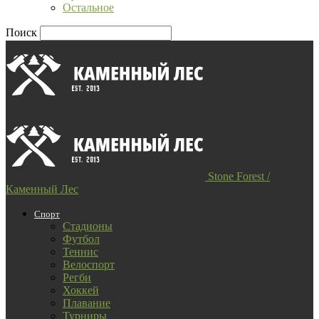
Остальное
Поиск
Stone Forest /
Каменный Лес
Спорт
Стадионы
Футбол
Теннис
Велоспорт
Регби
Хоккей
Плавание
Турниры