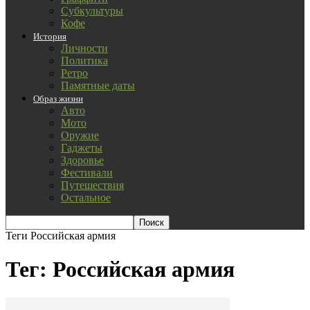
Субкультуры
Кофе
История
Личности
Политика
Ретро
Памятные даты
Образ жизни
Авто
Мото
Оружие
Гаджеты
Здоровье
Фестивали
Путешествия
Остальное
Теги
Российская армия
Тег: Российская армия