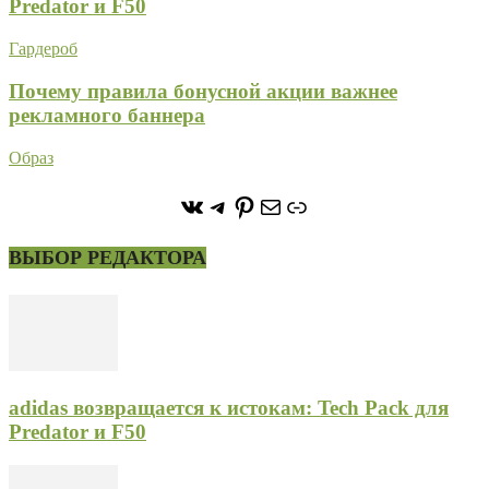
Predator и F50
Гардероб
Почему правила бонусной акции важнее
рекламного баннера
Образ
https://vk.com/stone_forest_
https://t.me/stoneforest
https://ru.pinterest.com/
Почта
Ссылка
ВЫБОР РЕДАКТОРА
adidas возвращается к истокам: Tech Pack для
Predator и F50