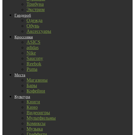
Трибуна
Экстрим
Гардероб
Одежда
Обувь
Аксессуары
Кроссовки
ASICS
adidas
Nike
Saucony
Reebok
Puma
Места
Магазины
Бары
Кофейни
Культура
Книги
Кино
Видеоигры
Мультфильмы
Комиксы
Музыка
Граффити