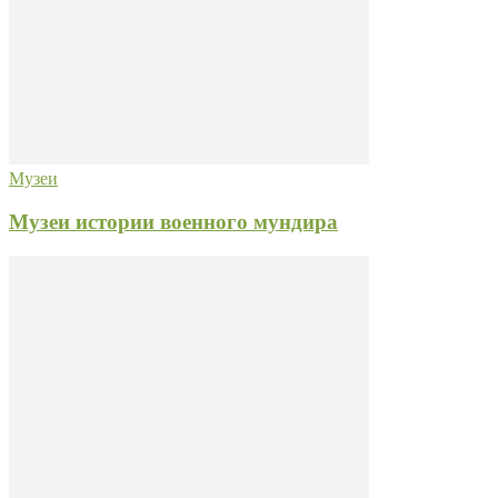
Музеи
Музеи истории военного мундира