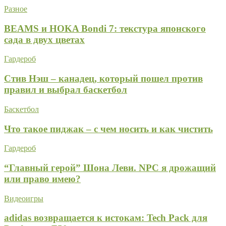
Разное
BEAMS и HOKA Bondi 7: текстура японского
сада в двух цветах
Гардероб
Стив Нэш – канадец, который пошел против
правил и выбрал баскетбол
Баскетбол
Что такое пиджак – с чем носить и как чистить
Гардероб
“Главный герой” Шона Леви. NPC я дрожащий
или право имею?
Видеоигры
adidas возвращается к истокам: Tech Pack для