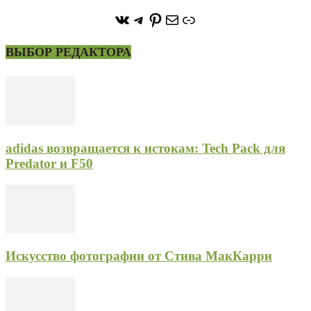
https://vk.com/stone_forest_
https://t.me/stoneforest
https://ru.pinterest.com/
Почта
Ссылка
ВЫБОР РЕДАКТОРА
adidas возвращается к истокам: Tech Pack для
Predator и F50
Искусство фотографии от Стива МакКарри