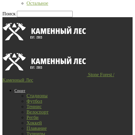
Остальное
Поиск
Stone Forest /
Каменный Лес
Спорт
Стадионы
Футбол
Теннис
Велоспорт
Регби
Хоккей
Плавание
Турниры