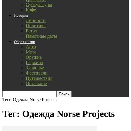
Субкультуры
Кофе
История
Личности
Политика
Ретро
Памятные даты
Образ жизни
Авто
Мото
Оружие
Гаджеты
Здоровье
Фестивали
Путешествия
Остальное
Теги
Одежда Norse Projects
Тег: Одежда Norse Projects