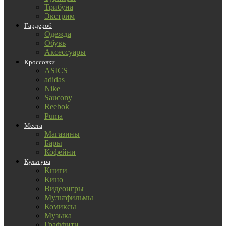
Трибуна
Экстрим
Гардероб
Одежда
Обувь
Аксессуары
Кроссовки
ASICS
adidas
Nike
Saucony
Reebok
Puma
Места
Магазины
Бары
Кофейни
Культура
Книги
Кино
Видеоигры
Мультфильмы
Комиксы
Музыка
Граффити