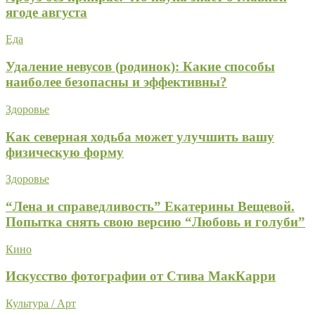
ягоде августа
Еда
Удаление невусов (родинок): Какие способы
наиболее безопасны и эффективны?
Здоровье
Как северная ходьба может улучшить вашу
физическую форму
Здоровье
“Лена и справедливость” Екатерины Вещевой.
Попытка снять свою версию “Любовь и голуби”
Кино
Искусство фотографии от Стива МакКарри
Культура / Арт