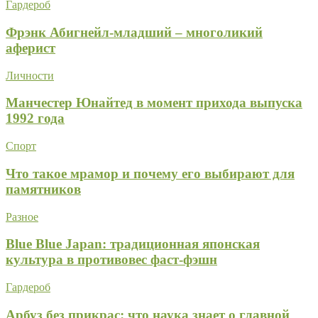
Гардероб
Фрэнк Абигнейл-младший – многоликий
аферист
Личности
Манчестер Юнайтед в момент прихода выпуска
1992 года
Спорт
Что такое мрамор и почему его выбирают для
памятников
Разное
Blue Blue Japan: традиционная японская
культура в противовес фаст-фэшн
Гардероб
Арбуз без прикрас: что наука знает о главной