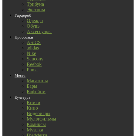
Трибуна
Экстрим
Гардероб
Одежда
Обувь
Аксессуары
Кроссовки
ASICS
adidas
Nike
Saucony
Reebok
Puma
Места
Магазины
Бары
Кофейни
Культура
Книги
Кино
Видеоигры
Мультфильмы
Комиксы
Музыка
Граффити