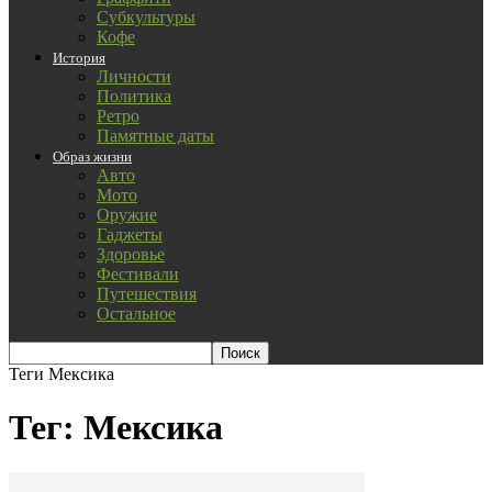
Субкультуры
Кофе
История
Личности
Политика
Ретро
Памятные даты
Образ жизни
Авто
Мото
Оружие
Гаджеты
Здоровье
Фестивали
Путешествия
Остальное
Теги
Мексика
Тег: Мексика