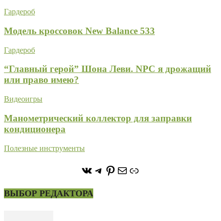
Гардероб
Модель кроссовок New Balance 533
Гардероб
“Главный герой” Шона Леви. NPC я дрожащий
или право имею?
Видеоигры
Манометрический коллектор для заправки
кондиционера
Полезные инструменты
https://vk.com/stone_forest_
https://t.me/stoneforest
https://ru.pinterest.com/
Почта
Ссылка
ВЫБОР РЕДАКТОРА