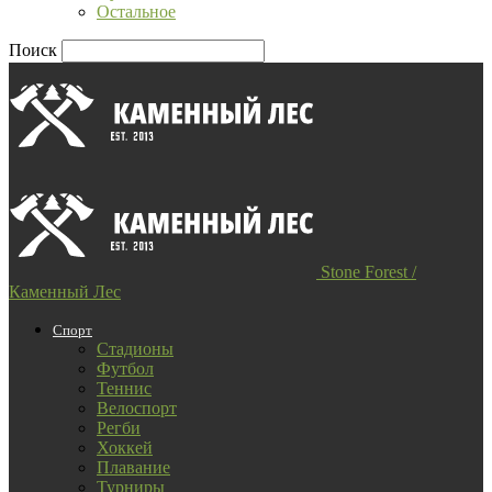
Остальное
Поиск
Stone Forest /
Каменный Лес
Спорт
Стадионы
Футбол
Теннис
Велоспорт
Регби
Хоккей
Плавание
Турниры