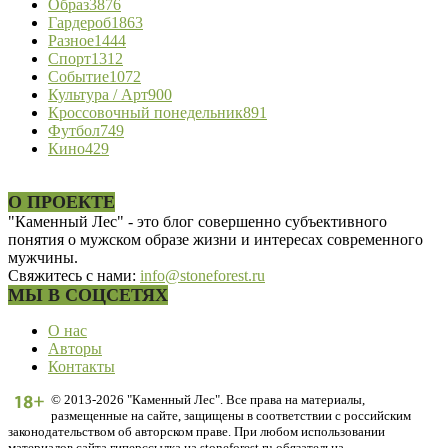
Образ
3876
Гардероб
1863
Разное
1444
Спорт
1312
Событие
1072
Культура / Арт
900
Кроссовочный понедельник
891
Футбол
749
Кино
429
О ПРОЕКТЕ
"Каменный Лес" - это блог совершенно субъективного
понятия о мужском образе жизни и интересах современного
мужчины.
Свяжитесь с нами:
info@stoneforest.ru
МЫ В СОЦСЕТЯХ
О нас
Авторы
Контакты
© 2013-2026 "Каменный Лес". Все права на материалы,
размещенные на сайте, защищены в соответствии с российским
законодательством об авторском праве. При любом использовании
материалов сайта гиперссылка на stoneforest.ru обязательна.