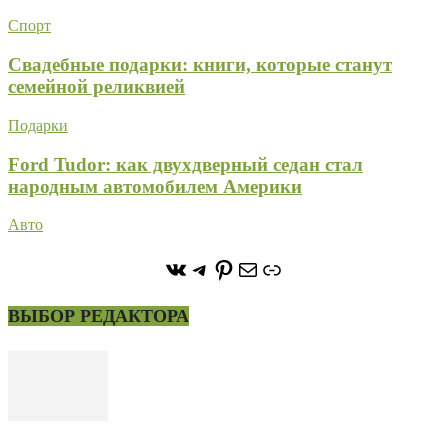
Спорт
Свадебные подарки: книги, которые станут
семейной реликвией
Подарки
Ford Tudor: как двухдверный седан стал
народным автомобилем Америки
Авто
https://vk.com/stone_forest_
https://t.me/stoneforest
https://ru.pinterest.com/
Почта
Ссылка
ВЫБОР РЕДАКТОРА