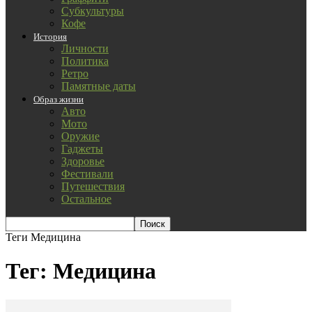
Субкультуры
Кофе
История
Личности
Политика
Ретро
Памятные даты
Образ жизни
Авто
Мото
Оружие
Гаджеты
Здоровье
Фестивали
Путешествия
Остальное
Теги
Медицина
Тег: Медицина