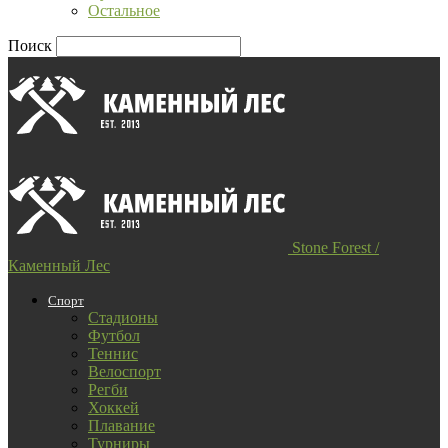
Остальное
Поиск
Stone Forest /
Каменный Лес
Спорт
Стадионы
Футбол
Теннис
Велоспорт
Регби
Хоккей
Плавание
Турниры