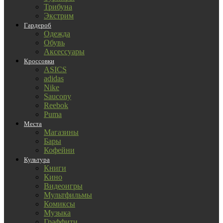
Трибуна
Экстрим
Гардероб
Одежда
Обувь
Аксессуары
Кроссовки
ASICS
adidas
Nike
Saucony
Reebok
Puma
Места
Магазины
Бары
Кофейни
Культура
Книги
Кино
Видеоигры
Мультфильмы
Комиксы
Музыка
Граффити