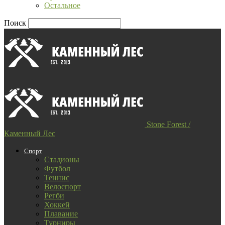
Остальное
Поиск
Stone Forest /
Каменный Лес
Спорт
Стадионы
Футбол
Теннис
Велоспорт
Регби
Хоккей
Плавание
Турниры