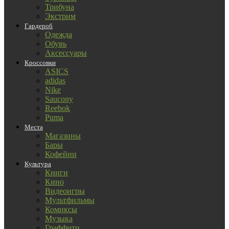
Трибуна
Экстрим
Гардероб
Одежда
Обувь
Аксессуары
Кроссовки
ASICS
adidas
Nike
Saucony
Reebok
Puma
Места
Магазины
Бары
Кофейни
Культура
Книги
Кино
Видеоигры
Мультфильмы
Комиксы
Музыка
Граффити