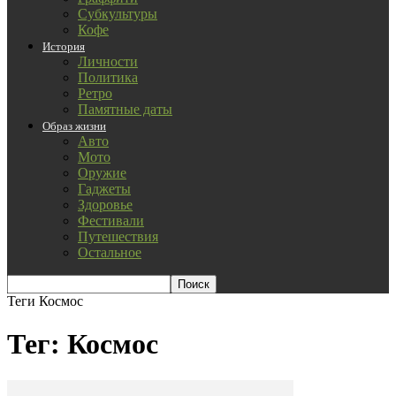
Субкультуры
Кофе
История
Личности
Политика
Ретро
Памятные даты
Образ жизни
Авто
Мото
Оружие
Гаджеты
Здоровье
Фестивали
Путешествия
Остальное
Теги
Космос
Тег: Космос