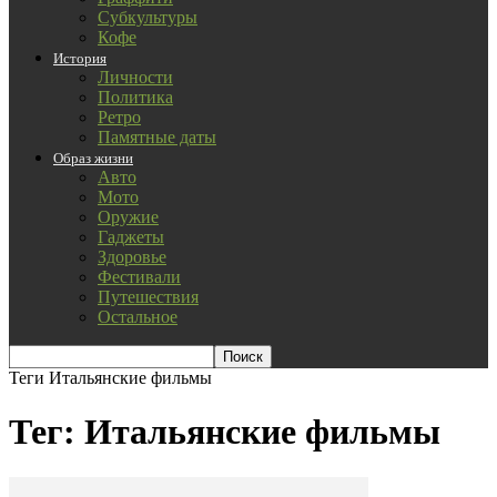
Субкультуры
Кофе
История
Личности
Политика
Ретро
Памятные даты
Образ жизни
Авто
Мото
Оружие
Гаджеты
Здоровье
Фестивали
Путешествия
Остальное
Теги
Итальянские фильмы
Тег: Итальянские фильмы