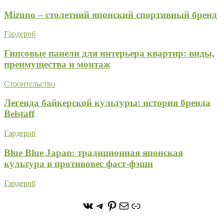
Mizuno – столетний японский спортивный бренд
Гардероб
Гипсовые панели для интерьера квартир: виды,
преимущества и монтаж
Строительство
Легенда байкерской культуры: история бренда
Belstaff
Гардероб
Blue Blue Japan: традиционная японская
культура в противовес фаст-фэшн
Гардероб
https://vk.com/stone_forest_
https://t.me/stoneforest
https://ru.pinterest.com/
Почта
Ссылка