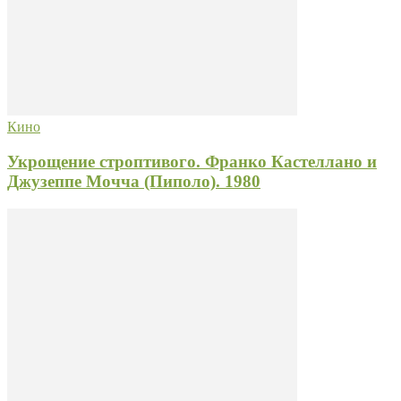
Кино
Укрощение строптивого. Франко Кастеллано и
Джузеппе Мочча (Пиполо). 1980