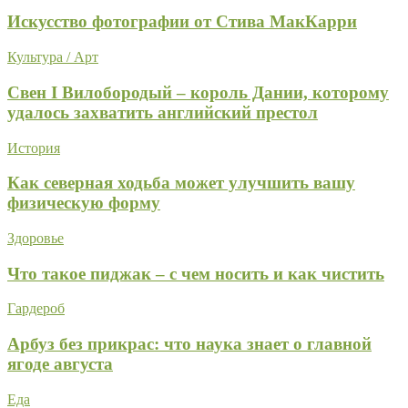
Искусство фотографии от Стива МакКарри
Культура / Арт
Свен I Вилобородый – король Дании, которому
удалось захватить английский престол
История
Как северная ходьба может улучшить вашу
физическую форму
Здоровье
Что такое пиджак – с чем носить и как чистить
Гардероб
Арбуз без прикрас: что наука знает о главной
ягоде августа
Еда