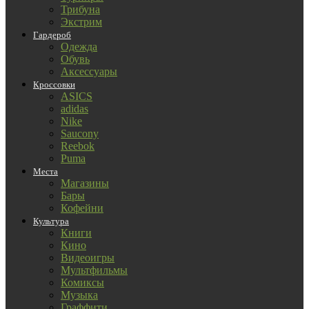
Трибуна
Экстрим
Гардероб
Одежда
Обувь
Аксессуары
Кроссовки
ASICS
adidas
Nike
Saucony
Reebok
Puma
Места
Магазины
Бары
Кофейни
Культура
Книги
Кино
Видеоигры
Мультфильмы
Комиксы
Музыка
Граффити