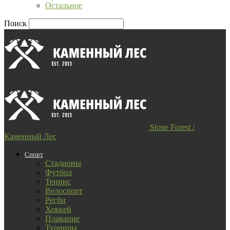
Остальное
Поиск
Stone Forest /
Каменный Лес
Спорт
Стадионы
Футбол
Теннис
Велоспорт
Регби
Хоккей
Плавание
Турниры