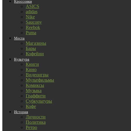
Кроссовки
ASICS
adidas
Nike
Saucony
Reebok
Puma
Места
Магазины
Бары
Кофейни
Культура
Книги
Кино
Видеоигры
Мультфильмы
Комиксы
Музыка
Граффити
Субкультуры
Кофе
История
Личности
Политика
Ретро