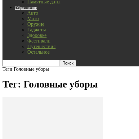
Памятные даты
Образ жизни
Авто
Мото
Оружие
Гаджеты
Здоровье
Фестивали
Путешествия
Остальное
Теги
Головные уборы
Тег: Головные уборы