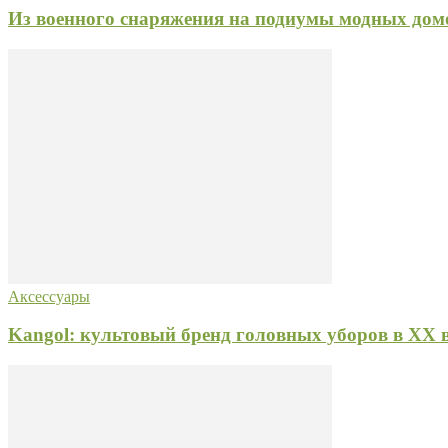
Из военного снаряжения на подиумы модных домо
Аксессуары
Kangol: культовый бренд головных уборов в ХХ 