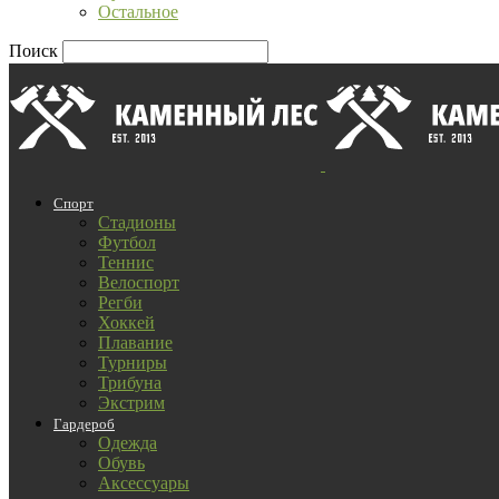
Остальное
Поиск
Спорт
Стадионы
Футбол
Теннис
Велоспорт
Регби
Хоккей
Плавание
Турниры
Трибуна
Экстрим
Гардероб
Одежда
Обувь
Аксессуары