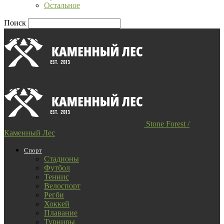
Остальное
Поиск
Stone Forest /
Каменный Лес
Спорт
Стадионы
Футбол
Теннис
Велоспорт
Регби
Хоккей
Плавание
Турниры