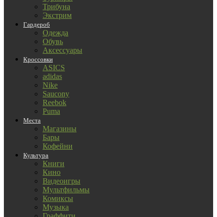
Трибуна
Экстрим
Гардероб
Одежда
Обувь
Аксессуары
Кроссовки
ASICS
adidas
Nike
Saucony
Reebok
Puma
Места
Магазины
Бары
Кофейни
Культура
Книги
Кино
Видеоигры
Мультфильмы
Комиксы
Музыка
Граффити