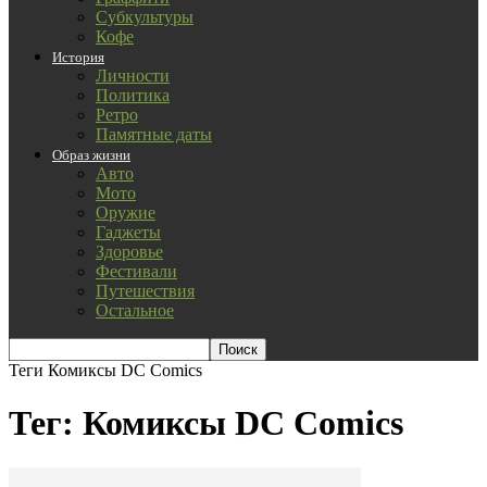
Субкультуры
Кофе
История
Личности
Политика
Ретро
Памятные даты
Образ жизни
Авто
Мото
Оружие
Гаджеты
Здоровье
Фестивали
Путешествия
Остальное
Теги
Комиксы DC Comics
Тег: Комиксы DC Comics