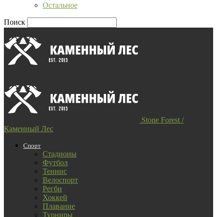
Остальное
Поиск
Stone Forest /
Каменный Лес
Спорт
Стадионы
Футбол
Теннис
Велоспорт
Регби
Хоккей
Плавание
Турниры