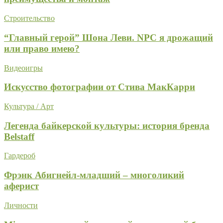
Строительство
“Главный герой” Шона Леви. NPC я дрожащий
или право имею?
Видеоигры
Искусство фотографии от Стива МакКарри
Культура / Арт
Легенда байкерской культуры: история бренда
Belstaff
Гардероб
Фрэнк Абигнейл-младший – многоликий
аферист
Личности