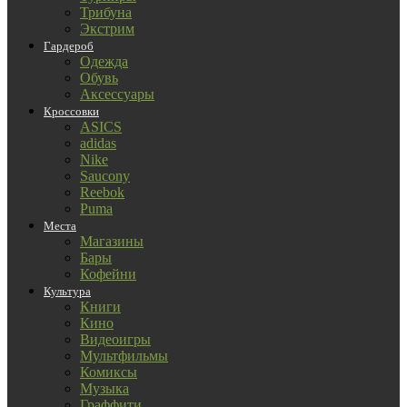
Трибуна
Экстрим
Гардероб
Одежда
Обувь
Аксессуары
Кроссовки
ASICS
adidas
Nike
Saucony
Reebok
Puma
Места
Магазины
Бары
Кофейни
Культура
Книги
Кино
Видеоигры
Мультфильмы
Комиксы
Музыка
Граффити