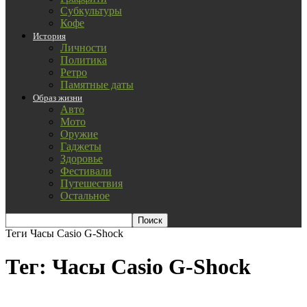
Субкультуры
Кофе
История
Личности
Политика
Ретро
Памятные даты
Образ жизни
Авто
Мото
Оружие
Гаджеты
Здоровье
Фестивали
Путешествия
Остальное
Теги
Часы Casio G-Shock
Тег: Часы Casio G-Shock