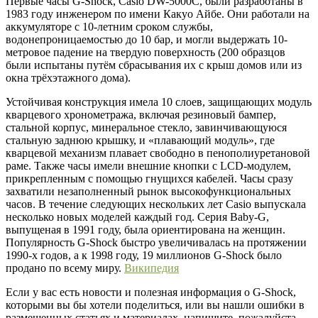
Первые часы G-Shock, Casio DW-5000C, были разработаны в
1983 году инженером пo имени Какуо Айбе. Они работали на
аккумуляторе с 10-летним сроком службы,
водонепроницаемостью до 10 бар, и могли выдержать 10-
метровое падение на твердую поверхность (200 образцов
были испытаны путём сбрасывания их с крыш домов или из
окна трёхэтажного дома).
Устойчивая конструкция имела 10 слоев, защищающих модуль
кварцевого хронометража, включая резиновый бампер,
стальной корпус, минеральное стекло, завинчивающуюся
стальную заднюю крышку, и «плавающий модуль», где
кварцевой механизм плавает свободно в пенополиуретановой
раме. Также часы имели внешние кнопки с LCD-модулем,
прикрепленным с помощью гнущихся кабелей. Часы сразу
захватили незаполненный рынок высокофункциональных
часов. В течение следующих нескольких лет Casio выпускала
несколько новых моделей каждый год. Серия Baby-G,
выпущеная в 1991 году, была ориентирована на женщин.
Популярность G-Shock быстро увеличивалась на протяжении
1990-х годов, а к 1998 году, 19 миллионов G-Shock было
продано по всему миру.
Википедия
Если у вас есть новости и полезная информация о G-Shock,
которыми вы бы хотели поделиться, или вы нашли ошибки в
размещенных статьях и материалах, напишите, пожалуйста,