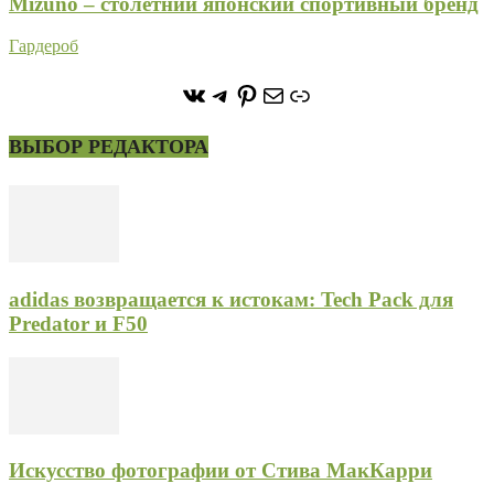
Mizuno – столетний японский спортивный бренд
Гардероб
https://vk.com/stone_forest_
https://t.me/stoneforest
https://ru.pinterest.com/
Почта
Ссылка
ВЫБОР РЕДАКТОРА
adidas возвращается к истокам: Tech Pack для
Predator и F50
Искусство фотографии от Стива МакКарри